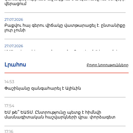
վերացում
27.07.2026
Բաքվու հայ գերու վիճակը վատթարացել է. ընտանիքը
լուր չունի
27.07.2026
Մ-17 աշխարհի առաջնությունը Բաքվում. 5 հայ ըմբիշ
սկսում է պայքարը
Լրահոս
Բոլոր նորությունները
22.07.2026
Ուկրաինան հարվածել է Wildberries-ի պահեստներին,
14:53
տուժածներ կան
Փաշինյանը զանգահարել է Ալիևին
21.07.2026
Դատվածություն ունեցող միգրանտներին կարգելվի
17:54
բնակվել Ռուսաստանում
ԵՄ թե՞ ԵԱՏՄ. Ընտրությունը պետք է հիմնվի
մասնագիտական հաշվարկների վրա. փորձագետ
20.07.2026
Բաքվի բանտից գեներալ Մանուկյանը դիմել է
17:16