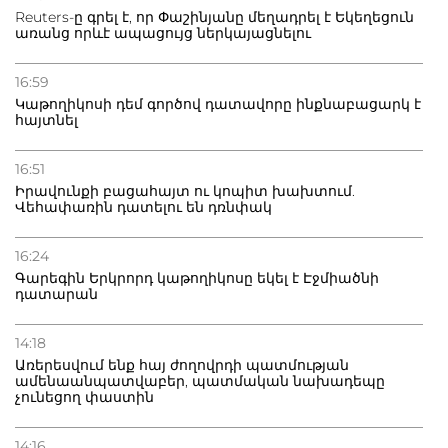
Փաշինյանին
Reuters-ը գրել է, որ Փաշինյանը մեղադրել է Եկեղեցուն
առանց որևէ ապացույց ներկայացնելու
16:59
Կաթողիկոսի դեմ գործով դատավորը ինքնաբացարկ է
հայտնել
16:51
Իրավունքի բացահայտ ու կոպիտ խախտում.
Վեհափառին դատելու են դռնփակ
16:24
Գարեգին Երկրորդ կաթողիկոսը եկել է Էջմիածնի
դատարան
14:18
Առերեսվում ենք հայ ժողովրդի պատմության
ամենաանպատվաբեր, պատմական նախադեպը
չունեցող փաստին
14:16