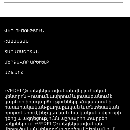
ՎԵՐԼՈՒԾՈՒԹՅՈՒՆ
ՀԱՅԱՍՏԱՆ
ՏԱՐԱԾԱՇՐՋԱՆ
ՄԵՐՁԱՎՈՐ ԱՐԵՒԵԼՔ
ԱՇԽԱՐՀ
«VERELQ» տեղեկատվական-վերլուծական
կենտրոն – ուսումնասիրում և լուսաբանում է
կարևոր իրադարձությունները Հայաստանի
հասարակական-քաղաքական և տնտեսական
որորտներում, ինչպես նաև հայկական սփյուռքի
դերը և ազդեցությունն աշխարհի տարբեր
երկրներում: «VERELQ»տեղեկատվական-
վերլուծական կենտրոնը գործում է Երևանում: