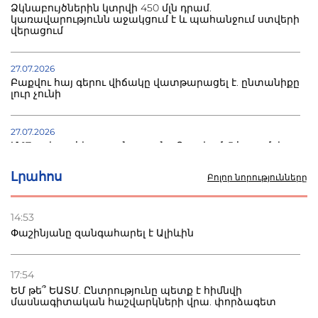
Ձկնաբույծներին կտրվի 450 մլն դրամ.
կառավարությունն աջակցում է և պահանջում ստվերի
վերացում
27.07.2026
Բաքվու հայ գերու վիճակը վատթարացել է. ընտանիքը
լուր չունի
27.07.2026
Մ-17 աշխարհի առաջնությունը Բաքվում. 5 հայ ըմբիշ
սկսում է պայքարը
Լրահոս
Բոլոր նորությունները
22.07.2026
Ուկրաինան հարվածել է Wildberries-ի պահեստներին,
14:53
տուժածներ կան
Փաշինյանը զանգահարել է Ալիևին
21.07.2026
Դատվածություն ունեցող միգրանտներին կարգելվի
17:54
բնակվել Ռուսաստանում
ԵՄ թե՞ ԵԱՏՄ. Ընտրությունը պետք է հիմնվի
մասնագիտական հաշվարկների վրա. փորձագետ