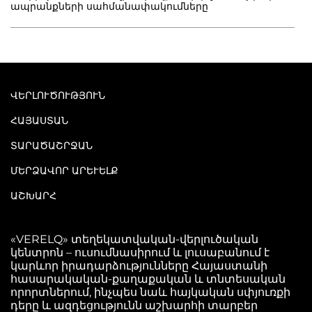
ապրանքների սահմանափակումները
ՎԵՐԼՈՒԾՈՒԹՅՈՒՆ
ՀԱՅԱՍՏԱՆ
ՏԱՐԱԾԱՇՐՋԱՆ
ՄԵՐՁԱՎՈՐ ԱՐԵՒԵԼՔ
ԱՇԽԱՐՀ
«VERELQ» տեղեկատվական-վերլուծական
կենտրոն – ուսումնասիրում և լուսաբանում է
կարևոր իրադարձությունները Հայաստանի
հասարակական-քաղաքական և տնտեսական
որորտներում, ինչպես նաև հայկական սփյուռքի
դերը և ազդեցությունն աշխարհի տարբեր