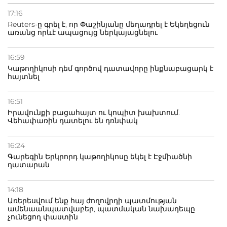
20.07.2026
Բաքվի բանտից գեներալ Մանուկյանը դիմել է
17:16
Փաշինյանին
Reuters-ը գրել է, որ Փաշինյանը մեղադրել է Եկեղեցուն
առանց որևէ ապացույց ներկայացնելու
16:59
Կաթողիկոսի դեմ գործով դատավորը ինքնաբացարկ է
հայտնել
16:51
Իրավունքի բացահայտ ու կոպիտ խախտում.
Վեհափառին դատելու են դռնփակ
16:24
Գարեգին Երկրորդ կաթողիկոսը եկել է Էջմիածնի
դատարան
14:18
Առերեսվում ենք հայ ժողովրդի պատմության
ամենաանպատվաբեր, պատմական նախադեպը
չունեցող փաստին