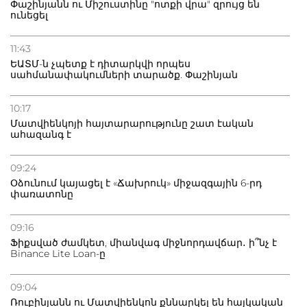
Փաշինյանն ու Միշուստինը "ոտքի վրա" զրույց են
ունեցել
11:43
ԵԱՏՄ-ն չպետք է դիտարկվի որպես
սահմանափակումների տարածք. Փաշինյան
10:17
Մատվիենկոյի հայտարարությունը շատ էական
ահազանգ է
09:24
Օձունում կայացել է «Ճախրուկ» միջազգային 6-րդ
փառատոնը
09:16
Ֆիքսված ժամկետ, միանվագ միջնորդավճար․ ի՞նչ է
Binance Lite Loan-ը
09:04
Ռուբինյանն ու Մատվիենկոն քննարկել են հայկական