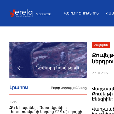
ՎԵՐԼՈՒԾՈՒԹՅՈՒՆ
ՀԱ
7.08.2026
Հայերեն
Քուվեյ
ներդրո
Նախորդ նորություն
27.01.2017
Լրահոս
Բոլոր նորությունները
Վարչապե
Քուվեյթ
Էնեզիին:
16:15
ՔԿ-ն հայտնել է Ծառուկյանի և
Վարչապետ
Առուստամյանի կողմից $2.5 մլն. գույքի