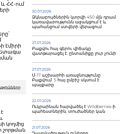
և ՀՀ-ում
երի
30.07.2026
Ձկնաբույծներին կտրվի 450 մլն դրամ.
կառավարությունն աջակցում է և
պահանջում ստվերի վերացում
րը՝
մ
27.07.2026
ի էմիրի
Բաքվու հայ գերու վիճակը
 հետագա
վատթարացել է. ընտանիքը լուր չունի
ցման
27.07.2026
Մ-17 աշխարհի առաջնությունը
Բաքվում. 5 հայ ըմբիշ սկսում է
պայքարը
ւթյունները
22.07.2026
Ուկրաինան հարվածել է Wildberries-ի
պահեստներին, տուժածներ կան
 է
և
ի կողմից
21.07.2026
յքի շորթման
Դատվածություն ունեցող