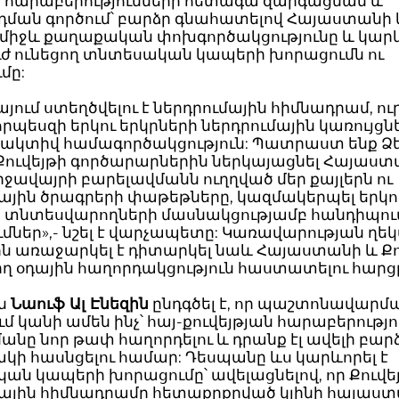
ի հարաբերությունների հետագա զարգացման և
ման գործում՝ բարձր գնահատելով Հայաստանի 
ի միջև քաղաքական փոխգործակցությունը և կար
ւժ ունեցող տնտեսական կապերի խորացումն ու
մը:
յում ստեղծվելու է ներդրումային հիմնադրամ, ո
 որպեսզի երկու երկրների ներդրումային կառույցն
 ակտիվ համագործակցություն: Պատրաստ ենք Ձ
 Քուվեյթի գործարարներին ներկայացնել Հայաս
իջավայրի բարելավմանն ուղղված մեր քայլերն ու
ային ծրագրերի փաթեթները, կազմակերպել երկո
ի տնտեսվարողների մասնակցությամբ հանդիպում
մներ»,- նշել է վարչապետը: Կառավարության ղ
ն առաջարկել է դիտարկել նաև Հայաստանի և Քո
իղ օդային հաղորդակցություն հաստատելու հարց
ին
Նաուֆ Ալ Էնեզին
ընդգծել է, որ պաշտոնավարմ
մ կանի ամեն ինչ՝ հայ-քուվեյթյան հարաբերությո
նը նոր թափ հաղորդելու և դրանք էլ ավելի բար
կի հասնցելու համար: Դեսպանը ևս կարևորել է
ն կապերի խորացումը՝ ավելացնելով, որ Քուվե
մային հիմնադրամը հետաքրքրված կլինի հայաս