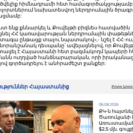
ծվելիք հիմնադրամի հետ համագործակցությամբ 
ոլորտներում նախատեսվող ներդրումային ծրագր
ցմամբ:
տ ենք քննարկել և Քուվեյթի բիզնես հատվածին
ցնել ՀՀ կառավարության ներդրումային փաթեթնե
տագա ընթացք տալու նպատակով»,- նշել է ՀՀ-ու
 նորանշանակ դեսպանը՝ ավելացնելով, որ Քուվեյթ
ստացել է Հայաստանի հետ բազմակողմ կապերի
անն ուղղված հանձնարարական, որի իրականա
վ գործադրելու է անհրաժեշտ ջանքեր:
րություններ Հայաստանից
Բոլոր նորո
06.08.2026
ՔԿ-ն հայտնել
Ծառուկյանի 
Առուստամյան
$2.5 մլն. գու