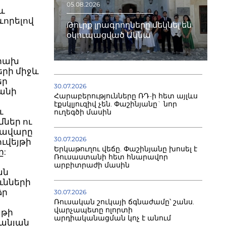
05.08.2026
և
ևորելով
Թուրք լրագրողները մեկնել են
օկուպացված Ակնա
ւրախ
երի միջև
եր
30.07.2026
տանի
Հարաբերությունները ՌԴ-ի հետ այլևս
էքսկլյուզիվ չեն. Փաշինյանը` նոր
ւ
ուղեգծի մասին
ներ ու
եկավարը
30.07.2026
ւվեյթի
Երկաթուղու վեճը. Փաշինյանը խոսել է
ը:
Ռուսաստանի հետ հնարավոր
արբիտրաժի մասին
ան
ւնների
ձր
30.07.2026
Ռուսական շուկայի ճգնաժամը՝ շանս.
վարչապետը ոլորտի
յթի
արդիականացման կոչ է անում
տանյան