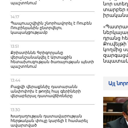
պաշտոնում
նոր ստեղ
տարբեր 
իրականա
14:17
Պապուաշվիլին շնորհավորել է Ռուբեն
«Պատրաս
Ռուբինյանին ընտրվելու
ներկայա
կապակցությամբ
դրանց հե
Քուվեյթի
13:51
կողմից 
Քրիստիննե Գրիգորյանը
զարգացմ
վերանշանակվել է Արտաքին
նպատակո
հետախուզության ծառայության պետի
պաշտոնում
13:44
Այլ նո
Բաքվի վերաքննիչ դատարանն
անփոփոխ է թողել հայ գերիների
վերաբերյալ դատավճիռները
13:30
Խաղաղության դատավարության
հերթական փուլը կարելի է համարել
ավարտված