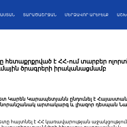
ՅԱՍՏԱՆ
ՏԱՐԱԾԱՇՐՋԱՆ
ՄԵՐՁԱՎՈՐ ԱՐԵՒԵԼՔ
ԱՇԽ
թը հետաքրքրված է ՀՀ-ում տարբեր ոլորտ
ւմային ծրագրերի իրականացմամբ
տ Կարեն Կարապետյանն ընդունել է Հայաստան
ի նորանշանակ արտակարգ և լիազոր դեսպան Նա
ը հայտնել է ՀՀ կառավարության աջակցություն