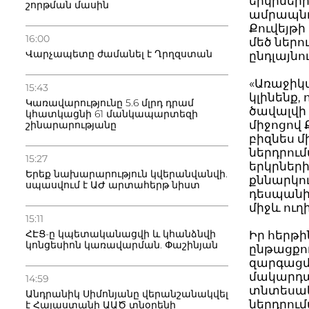
երկրներ
շորթման մասին
ամրապնդ
Քուվեյթ
16:00
մեծ ներո
Վարչապետը ժամանել է Ղրղզստան
ընդլայնու
«Առաջիկա
15:43
կլինենք,
Կառավարությունը 5.6 մլրդ դրամ
ծավալվի
կհատկացնի 61 մանկապարտեզի
միջոցով
շինարարությանը
բիզնես մ
ներդրում
15:27
երկրներ
Երեք նախարարություն կվերանվանվի.
քննարկու
սպասվում է ԱԺ արտահերթ նիստ
դեսպանի
միջև ուղ
15:11
ՀԷՑ-ը կպետականացվի և կհանձնվի
Իր հերթ
կոնցեսիոն կառավարման. Փաշինյան
ընթացքու
զարգացմա
մակարդա
14:59
տնտեսակա
Անդրանիկ Սիմոնյանը վերանշանակվել
ներդրու
է Հայաստանի ԱԱԾ տնօրենի