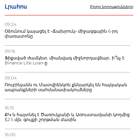
Լրահոս
Բոլոր նորությունները
22.07.2026
Ուկրաինան հարվածել է Wildberries-ի պահեստներին,
09:24
տուժածներ կան
Օձունում կայացել է «Ճախրուկ» միջազգային 6-րդ
փառատոնը
21.07.2026
Դատվածություն ունեցող միգրանտներին կարգելվի
09:16
բնակվել Ռուսաստանում
Ֆիքսված ժամկետ, միանվագ միջնորդավճար․ ի՞նչ է
Binance Lite Loan-ը
20.07.2026
Բաքվի բանտից գեներալ Մանուկյանը դիմել է
09:04
Փաշինյանին
Ռուբինյանն ու Մատվիենկոն քննարկել են հայկական
ապրանքների սահմանափակումները
16:15
ՔԿ-ն հայտնել է Ծառուկյանի և Առուստամյանի կողմից
$2.5 մլն. գույքի շորթման մասին
16:00