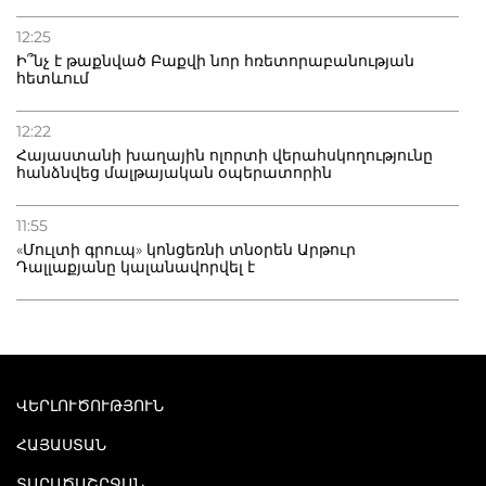
12:25
Ի՞նչ է թաքնված Բաքվի նոր հռետորաբանության
հետևում
12:22
Հայաստանի խաղային ոլորտի վերահսկողությունը
հանձնվեց մալթայական օպերատորին
11:55
«Մուլտի գրուպ» կոնցեռնի տնօրեն Արթուր
Դալլաքյանը կալանավորվել է
ՎԵՐԼՈՒԾՈՒԹՅՈՒՆ
ՀԱՅԱՍՏԱՆ
ՏԱՐԱԾԱՇՐՋԱՆ