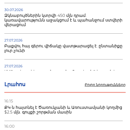
30.07.2026
Ձկնաբույծներին կտրվի 450 մլն դրամ.
կառավարությունն աջակցում է և պահանջում ստվերի
վերացում
27.07.2026
Բաքվու հայ գերու վիճակը վատթարացել է. ընտանիքը
լուր չունի
27.07.2026
Մ-17 աշխարհի առաջնությունը Բաքվում. 5 հայ ըմբիշ
սկսում է պայքարը
Լրահոս
Բոլոր նորությունները
22.07.2026
Ուկրաինան հարվածել է Wildberries-ի պահեստներին,
16:15
տուժածներ կան
ՔԿ-ն հայտնել է Ծառուկյանի և Առուստամյանի կողմից
$2.5 մլն. գույքի շորթման մասին
21.07.2026
Դատվածություն ունեցող միգրանտներին կարգելվի
16:00
բնակվել Ռուսաստանում