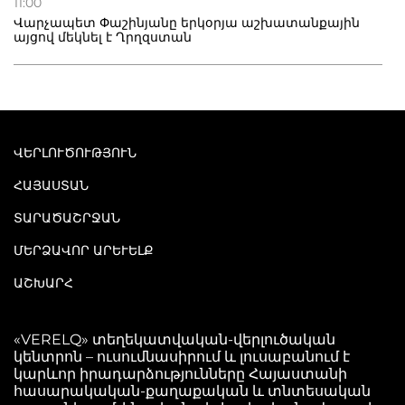
11:00
Վարչապետ Փաշինյանը երկօրյա աշխատանքային
այցով մեկնել է Ղրղզստան
ՎԵՐԼՈՒԾՈՒԹՅՈՒՆ
ՀԱՅԱՍՏԱՆ
ՏԱՐԱԾԱՇՐՋԱՆ
ՄԵՐՁԱՎՈՐ ԱՐԵՒԵԼՔ
ԱՇԽԱՐՀ
«VERELQ» տեղեկատվական-վերլուծական
կենտրոն – ուսումնասիրում և լուսաբանում է
կարևոր իրադարձությունները Հայաստանի
հասարակական-քաղաքական և տնտեսական