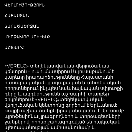
ՎԵՐԼՈՒԾՈՒԹՅՈՒՆ
ՀԱՅԱՍՏԱՆ
ՏԱՐԱԾԱՇՐՋԱՆ
ՄԵՐՁԱՎՈՐ ԱՐԵՒԵԼՔ
ԱՇԽԱՐՀ
«VERELQ» տեղեկատվական-վերլուծական
կենտրոն – ուսումնասիրում և լուսաբանում է
կարևոր իրադարձությունները Հայաստանի
հասարակական-քաղաքական և տնտեսական
որորտներում, ինչպես նաև հայկական սփյուռքի
դերը և ազդեցությունն աշխարհի տարբեր
երկրներում: «VERELQ»տեղեկատվական-
վերլուծական կենտրոնը գործում է Երևանում:
Կայքի աշխատանքն իրականացվում է մի խումբ
պրոֆեսիոնալ լրագրողների և փորձագետների
ջանքերով, որոնք շահագրգռված են հայկական
պետականության ամրապնդմամբ և