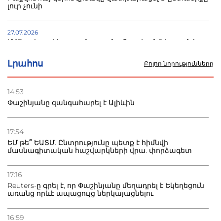
լուր չունի
27.07.2026
Մ-17 աշխարհի առաջնությունը Բաքվում. 5 հայ ըմբիշ
սկսում է պայքարը
Լրահոս
Բոլոր նորությունները
22.07.2026
Ուկրաինան հարվածել է Wildberries-ի պահեստներին,
14:53
տուժածներ կան
Փաշինյանը զանգահարել է Ալիևին
21.07.2026
Դատվածություն ունեցող միգրանտներին կարգելվի
17:54
բնակվել Ռուսաստանում
ԵՄ թե՞ ԵԱՏՄ. Ընտրությունը պետք է հիմնվի
մասնագիտական հաշվարկների վրա. փորձագետ
20.07.2026
Բաքվի բանտից գեներալ Մանուկյանը դիմել է
17:16
Փաշինյանին
Reuters-ը գրել է, որ Փաշինյանը մեղադրել է Եկեղեցուն
առանց որևէ ապացույց ներկայացնելու
16:59