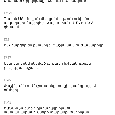
Արարատ Միրզոյանը մեկնում է արձակուրդ
13:37
Դարոն Աճեմօղլուն մեծ ցանկություն ունի մոտ
ապագայում այցելելու Հայաստան. ԱՄՆ-ում ՀՀ
դեսպան
13:14
Ինչ հարցեր են քննարկել Փաշինյանն ու Ժապարովը
12:13
Եկեղեցու դեմ սկսված արշավը իշխանության
թուլության նշան է
11:47
Փաշինյանն ու Միշուստինը "ոտքի վրա" զրույց են
ունեցել
11:43
ԵԱՏՄ-ն չպետք է դիտարկվի որպես
սահմանափակումների տարածք. Փաշինյան