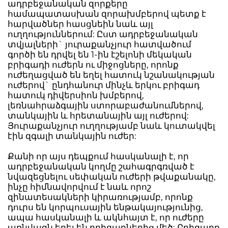
ադրբեջանական զորքերը
համապատասխան զորախմբերով պետք է
հարվածներ հասցնեին նաև այլ
ուղղություններում: Ըստ ադրբեջանական
տվյալների` յուրաքանչյուր հատվածում
գործի են դրվել են 1-ին էշելոնի մեկական
բրիգադի ուժերն ու միջոցները, որոնք
ուժեղացված են եղել հատուկ նշանակության
ուժերով` ընդհանուր մինչև երկու բրիգադ
հատուկ դիվերսիոն խմբերով,
լեռնահրաձգային ստորաբաժանումներով,
տանկային և հրետանային այլ ուժերով:
Յուրաքանչյուր ուղղությամբ նաև կուտակվել
էին զգալի տանկային ուժեր:
Քանի որ այս դեպքում հասկանալի է, որ
ադրբեջանական կողմը շահագրգռված է
նվազեցնելու սեփական ուժերի թվաքանակը,
ինչը հիմնավորվում է նաև որոշ
զինատեսակների կիրառությամբ, որոնք
դուրս են կորպուսային ենթակայությունից,
ապա հասկանալի և ակնհայտ է, որ ուժերը
առնվազն եղել են բրիգադներից մեծ: Բրիգադը