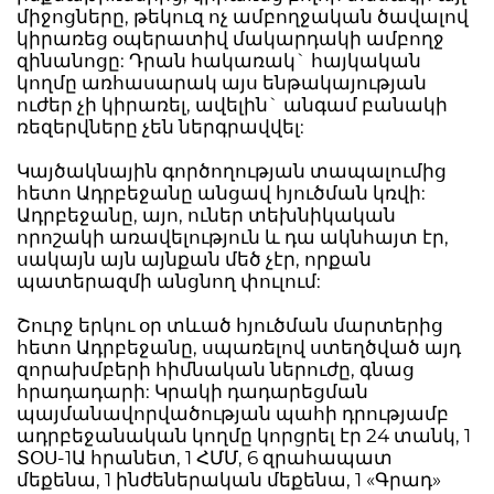
միջոցները, թեկուզ ոչ ամբողջական ծավալով
կիրառեց օպերատիվ մակարդակի ամբողջ
զինանոցը: Դրան հակառակ` հայկական
կողմը առհասարակ այս ենթակայության
ուժեր չի կիրառել, ավելին` անգամ բանակի
ռեզերվները չեն ներգրավվել:
Կայծակնային գործողության տապալումից
հետո Ադրբեջանը անցավ հյուծման կռվի:
Ադրբեջանը, այո, ուներ տեխնիկական
որոշակի առավելություն և դա ակնհայտ էր,
սակայն այն այնքան մեծ չէր, որքան
պատերազմի անցնող փուլում:
Շուրջ երկու օր տևած հյուծման մարտերից
հետո Ադրբեջանը, սպառելով ստեղծված այդ
զորախմբերի հիմնական ներուժը, գնաց
հրադադարի: Կրակի դադարեցման
պայմանավորվածության պահի դրությամբ
ադրբեջանական կողմը կորցրել էր 24 տանկ, 1
ՏՕՍ-1Ա հրանետ, 1 ՀՄՄ, 6 զրահապատ
մեքենա, 1 ինժեներական մեքենա, 1 «Գրադ»