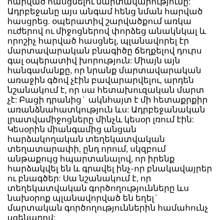
հարված հասցնելու մարտավարությունը:
Ադրբեջանը այս անգամ հենց նման հարված
հասցրեց. օպերատիվ շարվածքում առկա
ուժերով ու միջոցներով փորձեց անակնկալ և
որոշիչ հարված հասցնել, պլանավորել էր
մարտավարական բնագիծը ճեղքելով դուրս
գալ օպերատիվ խորություն: Միայն այն
հանգամանքը, որ նրանք մարտավարական
առաջին գծով չէին բավարարվելու, արդեն
նշանակում է, որ սա հետախուզական մարտ
չէ: Բացի դրանից` ակնհայտ է մի հետաքրքիր
առանձնահատկություն ևս: Ադրբեջանական
լրատվամիջոցները մինչև կեսօր լռում էին:
Կեսօրին միանգամից անցան
հարձակողական տեղեկատվական
տեղատարափի, ընդ որում, սկզբում
անթաքույց հպարտանալով, որ իրենք
հարձակվել են և գրավել ինչ-որ բնակավայրեր
ու բնագծեր: Սա նշանակում է, որ
տեղեկատվական գործողությունները ևս
նախօրոք պլանավորված են եղել`
մարտական գործողություններին համահունչ
սցենարով: