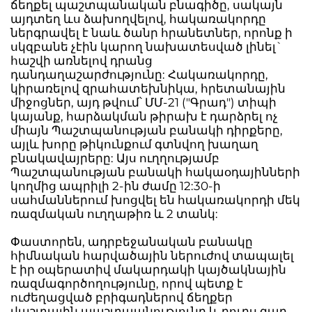
ճեղքել պաշտպանական բնագիծը, սակայն
այդտեղ ևս ձախողվելով, հակառակորդը
ներգրավել է նաև ծանր հրանետներ, որոնք ի
սկզբանե չէին կարող նախատեսված լինել`
հաշվի առնելով դրանց
դանդաղաշարժությունը: Հակառակորդը,
կիրառելով զրահատեխնիկա, հրետանային
միջոցներ, այդ թվում՝ ՄՄ-21 ("Գրադ") տիպի
կայանք, հարձակման թիրախ է դարձրել ոչ
միայն Պաշտպանության բանակի դիրքերը,
այլև խորը թիկունքում գտնվող խաղաղ
բնակավայրերը: Այս ուղղությամբ
Պաշտպանության բանակի հակաօդայինների
կողմից ապրիլի 2-ին ժամը 12:30-ի
սահմաններում խոցվել են հակառակորդի մեկ
ռազմական ուղղաթիռ և 2 տանկ:
Փաստորեն, ադրբեջանական բանակը
հիմնական հարվածային ներուժով տապալել
է իր օպերատիվ մակարդակի կայծակնային
ռազմագործողությունը, որով պետք է
ուժեղացված բրիգադներով ճեղքեր
վաշտային պաշտպանությունը և դուրս գար