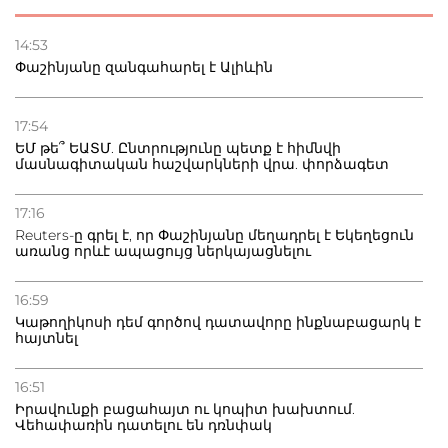
22.07.2026
Ուկրաինան հարվածել է Wildberries-ի պահեստներին,
14:53
տուժածներ կան
Փաշինյանը զանգահարել է Ալիևին
21.07.2026
Դատվածություն ունեցող միգրանտներին կարգելվի
17:54
բնակվել Ռուսաստանում
ԵՄ թե՞ ԵԱՏՄ. Ընտրությունը պետք է հիմնվի
մասնագիտական հաշվարկների վրա. փորձագետ
20.07.2026
Բաքվի բանտից գեներալ Մանուկյանը դիմել է
17:16
Փաշինյանին
Reuters-ը գրել է, որ Փաշինյանը մեղադրել է Եկեղեցուն
առանց որևէ ապացույց ներկայացնելու
16:59
Կաթողիկոսի դեմ գործով դատավորը ինքնաբացարկ է
հայտնել
16:51
Իրավունքի բացահայտ ու կոպիտ խախտում.
Վեհափառին դատելու են դռնփակ