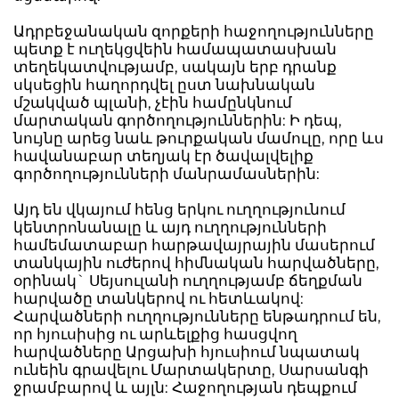
Ադրբեջանական զորքերի հաջողությունները
պետք է ուղեկցվեին համապատասխան
տեղեկատվությամբ, սակայն երբ դրանք
սկսեցին հաղորդվել ըստ նախնական
մշակված պլանի, չէին համընկնում
մարտական գործողություններին: Ի դեպ,
նույնը արեց նաև թուրքական մամուլը, որը ևս
հավանաբար տեղյակ էր ծավալվելիք
գործողությունների մանրամասներին:
Այդ են վկայում հենց երկու ուղղությունում
կենտրոնանալը և այդ ուղղությունների
համեմատաբար հարթավայրային մասերում
տանկային ուժերով հիմնական հարվածները,
օրինակ` Սեյսուլանի ուղղությամբ ճեղքման
հարվածը տանկերով ու հետևակով:
Հարվածների ուղղությունները ենթադրում են,
որ հյուսիսից ու արևելքից հասցվող
հարվածները Արցախի հյուսիում նպատակ
ունեին գրավելու Մարտակերտը, Սարսանգի
ջրամբարով և այլն: Հաջողության դեպքում