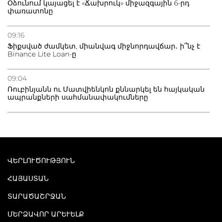
Օձունում կայացել է «Ճախրուկ» միջազգային 6-րդ
փառատոնը
09:16
Ֆիքսված ժամկետ, միանվագ միջնորդավճար․ ի՞նչ է
Binance Lite Loan-ը
09:04
Ռուբինյանն ու Մատվիենկոն քննարկել են հայկական
ապրանքների սահմանափակումները
ՎԵՐԼՈՒԾՈՒԹՅՈՒՆ
ՀԱՅԱՍՏԱՆ
ՏԱՐԱԾԱՇՐՋԱՆ
ՄԵՐՁԱՎՈՐ ԱՐԵՒԵԼՔ