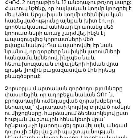
ՀԿՌՀ, 2 ուղղաթիռ և 12 անօդաչու թռչող սարք:
Հատուկ նշենք, որ հայկական կողմը կորցրել է
մեկ ԱԹՍ: Արցախյան կողմի տեխնիկական
հագեցվածությունը այնքան խիտ էր, որ
գործնականում անհնար էր առանց մեծ
կորուստների առաջ շարժվել, ինչն էլ
ապացուցվեց կորուստների մեծ
թվաքանակով: Դա ապահովվել էր նաև
նրանով, որ զորքերը նախկին լարումների
հանգամանքներով, ինչպես նաև
հետախուզական տվյալների հիման վրա
գրեթե լիովին բացազատված էին իրենց
բնագծերում:
Չորսօրյա մարտական գործողությունները
փաստեցին, որ ադրբեջանական ԶՈՒ-ն,
բրիգադային ուժեղացված զորախմբերով,
ներառյալ` վերադասի կողմից տրված ուժերն
ու միջոցները, հարձակում ձեռնարկելով ըստ
էության վաշտային հենակետի վրա`
հընթացս չի կարողացել գրավել այն, անգամ
դուրս չի եկել վաշտի պաշտպանության
հենակետի ամբողջ խորքը: Ադրբեջանական