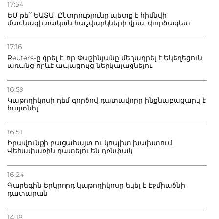
Դատվածություն ունեցող միգրանտներին կարգելվի
17:54
բնակվել Ռուսաստանում
ԵՄ թե՞ ԵԱՏՄ. Ընտրությունը պետք է հիմնվի
մասնագիտական հաշվարկների վրա. փորձագետ
20.07.2026
Բաքվի բանտից գեներալ Մանուկյանը դիմել է
17:16
Փաշինյանին
Reuters-ը գրել է, որ Փաշինյանը մեղադրել է Եկեղեցուն
առանց որևէ ապացույց ներկայացնելու
16:59
Կաթողիկոսի դեմ գործով դատավորը ինքնաբացարկ է
հայտնել
16:51
Իրավունքի բացահայտ ու կոպիտ խախտում.
Վեհափառին դատելու են դռնփակ
16:24
Գարեգին Երկրորդ կաթողիկոսը եկել է Էջմիածնի
դատարան
14:18