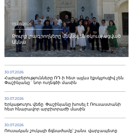
05.08.2026
Թուրք լրագրողները մեկնել են օկուպացված
Ակնա
30.07.2026
Հարաբերությունները ՌԴ-ի հետ այլևս էքսկլյուզիվ չեն.
Փաշինյանը` նոր ուղեգծի մասին
30.07.2026
Երկաթուղու վեճը. Փաշինյանը խոսել է Ռուսաստանի
հետ հնարավոր արբիտրաժի մասին
30.07.2026
Ռուսական շուկայի ճգնաժամը՝ շանս. վարչապետը