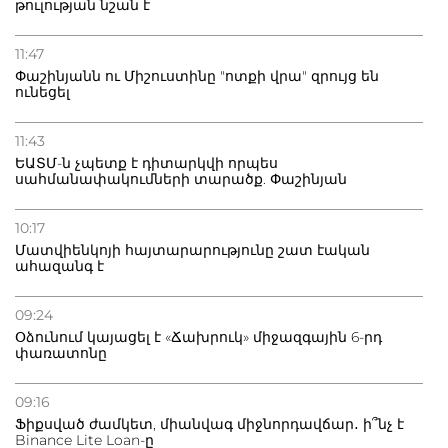
թուլության նշան է
11:47
Փաշինյանն ու Միշուստինը "ոտքի վրա" զրույց են
ունեցել
11:43
ԵԱՏՄ-ն չպետք է դիտարկվի որպես
սահմանափակումների տարածք. Փաշինյան
10:17
Մատվիենկոյի հայտարարությունը շատ էական
ահազանգ է
09:24
Օձունում կայացել է «Ճախրուկ» միջազգային 6-րդ
փառատոնը
09:16
Ֆիքսված ժամկետ, միանվագ միջնորդավճար․ ի՞նչ է
Binance Lite Loan-ը