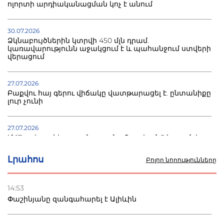
ոլորտի արդիականացման կոչ է անում
30.07.2026
Ձկնաբույծներին կտրվի 450 մլն դրամ.
կառավարությունն աջակցում է և պահանջում ստվերի
վերացում
27.07.2026
Բաքվու հայ գերու վիճակը վատթարացել է. ընտանիքը
լուր չունի
27.07.2026
Մ-17 աշխարհի առաջնությունը Բաքվում. 5 հայ ըմբիշ
սկսում է պայքարը
Լրահոս
Բոլոր նորությունները
22.07.2026
Ուկրաինան հարվածել է Wildberries-ի պահեստներին,
14:53
տուժածներ կան
Փաշինյանը զանգահարել է Ալիևին
21.07.2026