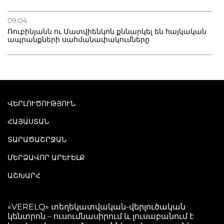
09:04
Ռուբինյանն ու Մատվիենկոն քննարկել են հայկական
ապրանքների սահմանափակումները
ՎԵՐԼՈՒԾՈՒԹՅՈՒՆ
ՀԱՅԱՍՏԱՆ
ՏԱՐԱԾԱՇՐՋԱՆ
ՄԵՐՁԱՎՈՐ ԱՐԵՒԵԼՔ
ԱՇԽԱՐՀ
«VERELQ» տեղեկատվական-վերլուծական
կենտրոն – ուսումնասիրում և լուսաբանում է