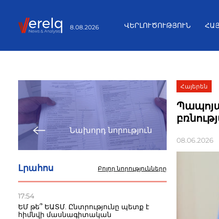
ՎԵՐԼՈՒԾՈՒԹՅՈՒՆ
ՀԱ
8.08.2026
Հայերեն
Պապոյա
բռնությ
Նախորդ նորություն
08.06.2026
Լրահոս
Բոլոր նորությունները
17:54
ԵՄ թե՞ ԵԱՏՄ. Ընտրությունը պետք է
հիմնվի մասնագիտական