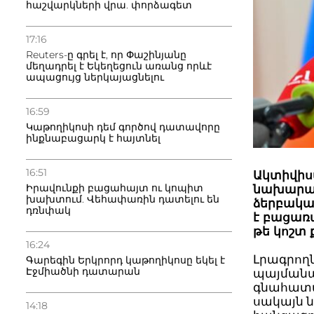
հաշվարկների վրա. փորձագետ
17:16
Reuters-ը գրել է, որ Փաշինյանը
մեղադրել է Եկեղեցուն առանց որևէ
ապացույց ներկայացնելու
16:59
Կաթողիկոսի դեմ գործով դատավորը
ինքնաբացարկ է հայտնել
16:51
Ակտիվիստ
Իրավունքի բացահայտ ու կոպիտ
նախարար
խախտում. Վեհափառին դատելու են
ձերբակալ
դռնփակ
է բացառ
թե կոշտ
16:24
Լրագրող
Գարեգին Երկրորդ կաթողիկոսը եկել է
Էջմիածնի դատարան
պայմանագ
գնահատա
սակայն ն
14:18