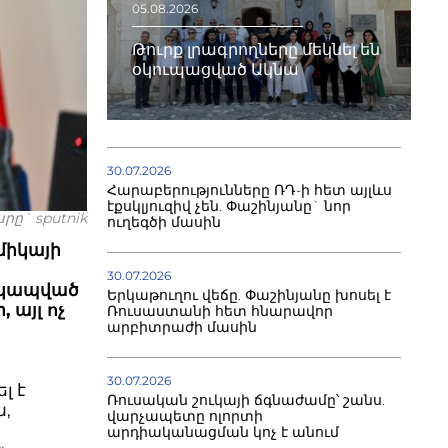
05.08.2026
Թուրք լրագրողները մեկնել են
օկուպացված Ակնա
30.07.2026
Հարաբերությունները ՌԴ-ի հետ այլևս
էքսկլյուզիվ չեն. Փաշինյանը` նոր
րը` sputnik
ուղեգծի մասին
միկայի
30.07.2026
ը կապված
Երկաթուղու վեճը. Փաշինյանը խոսել է
այլ ոչ
Ռուսաստանի հետ հնարավոր
արբիտրաժի մասին
30.07.2026
լ է
Ռուսական շուկայի ճգնաժամը՝ շանս.
,
վարչապետը ոլորտի
արդիականացման կոչ է անում