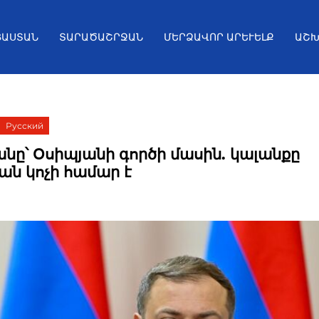
ՅԱՍՏԱՆ
ՏԱՐԱԾԱՇՐՋԱՆ
ՄԵՐՁԱՎՈՐ ԱՐԵՒԵԼՔ
ԱՇԽ
Русский
նը՝ Օսիպյանի գործի մասին. կալանքը
ան կոչի համար է