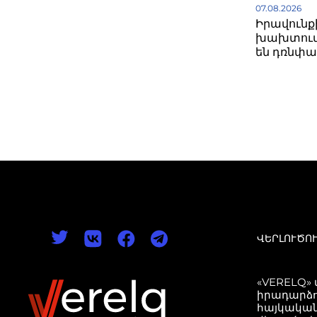
07.08.2026
Իրավունք
խախտում
են դռնփա
ՎԵՐԼՈՒԾՈ
«VERELQ»
իրադարձո
հայկական