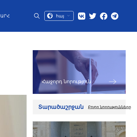
հայ
ԱՐՀ
Հաջորդ նորություն
Տարածաշրջան
Բոլոր նորությունները