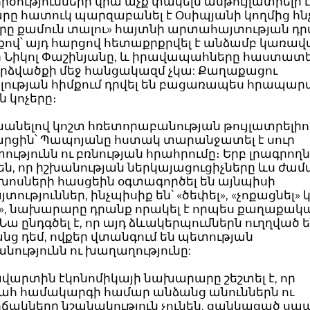
ծությունների վրա աչք փակելն անթույլատրելի է
ը հատուկ պարզաբանել է Օսիպյանի կողմից հն
երը քամուն տալու» հայտնի արտահայտության դր
քով՝ այդ հարցով հետաքրքրվել է անձամբ կառավ
 Նիկոլ Փաշինյանը, և իրավապահները հաստատել 
արձվածքի մեջ հանցակազմ չկա: Քաղաքացու
լության հիմքում դրվել են բացառապես հրապար
ն կոչերը։
նելով կոշտ հռետորաբանության թույլատրելիո
արցին՝ Պապոյանը հստակ տարանջատել է սուր
ւթյունն ու բռնության հրահրումը։ Երբ լրագրող
 են, որ իշխանության ներկայացուցիչները ևս ժա
խոսների հասցեին օգտագործել են այնպիսի
ություններ, ինչպիսիք են՝ «ծեփել», «չոքացնել» 
լ», նախարարը դրանք որակել է որպես քաղաքակ
 Նա ընդգծել է, որ այդ ձևակերպումներն ուղղված ե
նց դեմ, ովքեր վտանգում են պետության
նությունն ու խաղաղությունը:
ավարտին էկոնոմիկայի նախարարը շեշտել է, որ
հ համակարգի համար անձանց անուններն ու
ճակները նշանակություն չունեն. ցանկացած սպա