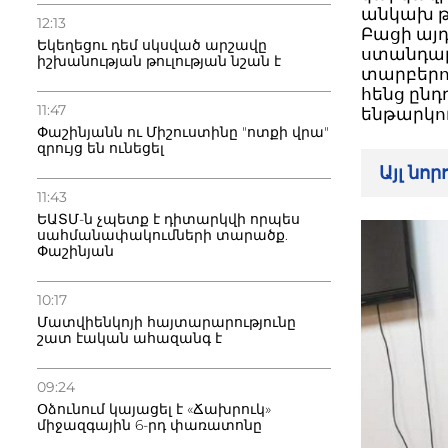
անկախ թ
12:13
Բացի այդ
Եկեղեցու դեմ սկսված արշավը
ստանդար
իշխանության թուլության նշան է
տարբերո
հենց ընդ
11:47
ենթարկու
Փաշինյանն ու Միշուստինը "ոտքի վրա"
զրույց են ունեցել
Այլ նո
11:43
ԵԱՏՄ-ն չպետք է դիտարկվի որպես
սահմանափակումների տարածք.
Փաշինյան
10:17
Մատվիենկոյի հայտարարությունը
շատ էական ահազանգ է
09:24
Օձունում կայացել է «Ճախրուկ»
միջազգային 6-րդ փառատոնը