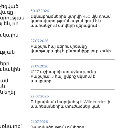
:
չեցված
30.07.2026
վագը։
Ձկնաբույծներին կտրվի 450 մլն դրամ.
արության
կառավարությունն աջակցում է և
են, որ
պահանջում ստվերի վերացում
ակային
27.07.2026
Բաքվու հայ գերու վիճակը
վատթարացել է. ընտանիքը լուր չունի
ւթյան
ները
27.07.2026
մանակին
Մ-17 աշխարհի առաջնությունը
Բաքվում. 5 հայ ըմբիշ սկսում է
կամ
պայքարը
ան
ն եղել
22.07.2026
Ուկրաինան հարվածել է Wildberries-ի
պահեստներին, տուժածներ կան
21.07.2026
ռնալիք՝
Դատվածություն ունեցող