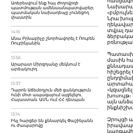
հանցագոր
Առերեսվում ենք հայ ժողովրդի
Նախարար
պատմության ամենաանպատվաբեր,
«բմբուլն
պատմական նախադեպը չունեցող
փաստին
Նրա խոս
ղեկավար
տվյալ դ
14:16
ձերբակա
Անա Բրնաբիչը շնորհավորել է Ռուբեն
բռնությա
Ռուբինյանին
Պատասխա
13:56
մասին հ
Արարատ Միրզոյանը մեկնում է
քննադատո
արձակուրդ
հիշեցրել
ընդդիմա
13:37
արտահայտ
«կզացնե
Դարոն Աճեմօղլուն մեծ ցանկություն
ունի մոտ ապագայում այցելելու
խոսույթ։
Հայաստան. ԱՄՆ-ում ՀՀ դեսպան
այն անձա
ինքնիշխա
13:14
Զրույցի 
Ինչ հարցեր են քննարկել Փաշինյանն
իրավապա
ու Ժապարովը
կարգավի