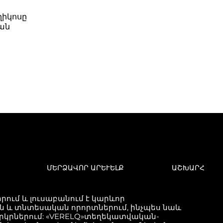
ղիկոսը
ան
ՄԵՐՁԱՎՈՐ ԱՐԵՒԵԼՔ
ԱՇԽԱՐՀ
ում և լուսաբանում է կարևոր
և տնտեսական որորտներում, ինչպես նաև
երկրներում: «VERELQ»տեղեկատվական-