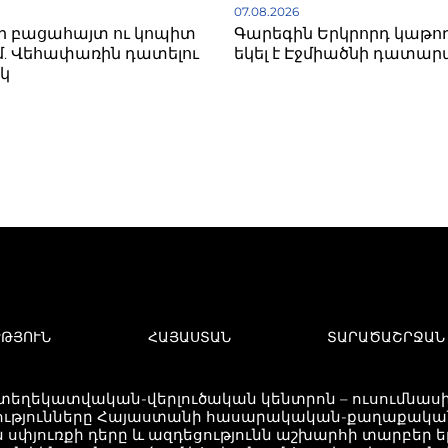
07.08.2026
ի բացահայտ ու կոպիտ
Գարեգին Երկրորդ կաթո
. Վեհափառին դատելու
եկել է Էջմիածնի դատար
կ
ՒԹՅՈՒՆ
ՀԱՅԱՍՏԱՆ
ՏԱՐԱԾԱՇՐՋԱՆ
 տեղեկատվական-վերլուծական կենտրոն – ուսումնասիր
ւթյունները Հայաստանի հասարակական-քաղաքական 
 սփյուռքի դերը և ազդեցությունն աշխարհի տարբեր 