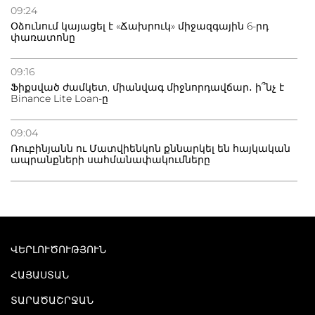
09:24
Օձունում կայացել է «Ճախրուկ» միջազգային 6-րդ
փառատոնը
09:16
Ֆիքսված ժամկետ, միանվագ միջնորդավճար․ ի՞նչ է
Binance Lite Loan-ը
09:04
Ռուբինյանն ու Մատվիենկոն քննարկել են հայկական
ապրանքների սահմանափակումները
ՎԵՐԼՈՒԾՈՒԹՅՈՒՆ
ՀԱՅԱՍՏԱՆ
ՏԱՐԱԾԱՇՐՋԱՆ