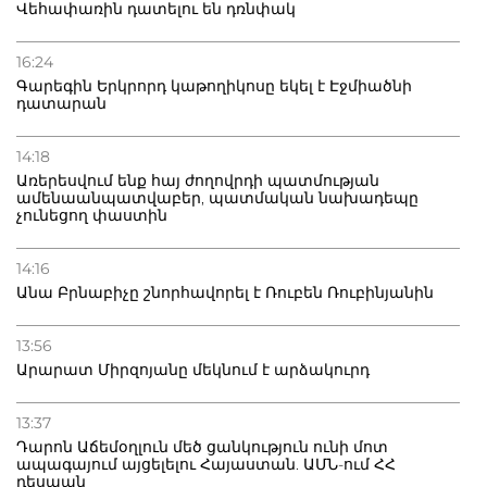
Վեհափառին դատելու են դռնփակ
16:24
Գարեգին Երկրորդ կաթողիկոսը եկել է Էջմիածնի
դատարան
14:18
Առերեսվում ենք հայ ժողովրդի պատմության
ամենաանպատվաբեր, պատմական նախադեպը
չունեցող փաստին
14:16
Անա Բրնաբիչը շնորհավորել է Ռուբեն Ռուբինյանին
13:56
Արարատ Միրզոյանը մեկնում է արձակուրդ
13:37
Դարոն Աճեմօղլուն մեծ ցանկություն ունի մոտ
ապագայում այցելելու Հայաստան. ԱՄՆ-ում ՀՀ
դեսպան