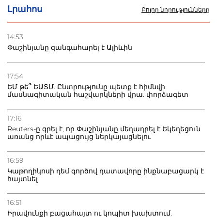
Լրահոս
Բոլոր նորությունները
22.07.2026
Ուկրաինան հարվածել է Wildberries-ի պահեստներին,
14:53
տուժածներ կան
Փաշինյանը զանգահարել է Ալիևին
21.07.2026
Դատվածություն ունեցող միգրանտներին կարգելվի
17:54
բնակվել Ռուսաստանում
ԵՄ թե՞ ԵԱՏՄ. Ընտրությունը պետք է հիմնվի
մասնագիտական հաշվարկների վրա. փորձագետ
20.07.2026
Բաքվի բանտից գեներալ Մանուկյանը դիմել է
17:16
Փաշինյանին
Reuters-ը գրել է, որ Փաշինյանը մեղադրել է Եկեղեցուն
առանց որևէ ապացույց ներկայացնելու
16:59
Կաթողիկոսի դեմ գործով դատավորը ինքնաբացարկ է
հայտնել
16:51
Իրավունքի բացահայտ ու կոպիտ խախտում.