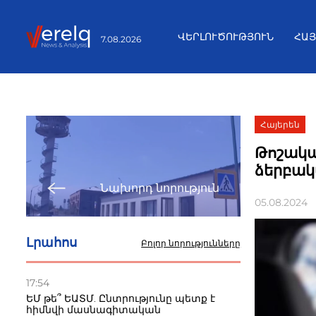
ՎԵՐԼՈՒԾՈՒԹՅՈՒՆ
ՀԱ
7.08.2026
Հայերեն
Թոշակա
ձերբակա
Նախորդ նորություն
05.08.2024
Լրահոս
Բոլոր նորությունները
17:54
ԵՄ թե՞ ԵԱՏՄ. Ընտրությունը պետք է
հիմնվի մասնագիտական