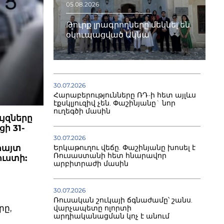
05.08.2026
Թուրք լրագրողները մեկնել են
օկուպացված Ակնա
30.07.2026
Հարաբերությունները ՌԴ-ի հետ այլևս
էքսկլյուզիվ չեն. Փաշինյանը` նոր
ուղեգծի մասին
յզները
ի 31-
30.07.2026
հայտ
Երկաթուղու վեճը. Փաշինյանը խոսել է
Ռուսաստանի հետ հնարավոր
ուստի:
արբիտրաժի մասին
ի
30.07.2026
Ռուսական շուկայի ճգնաժամը՝ շանս.
րը,
վարչապետը ոլորտի
արդիականացման կոչ է անում