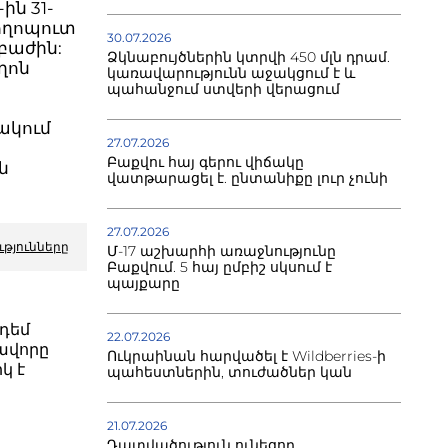
ն 31-
ողոպուտ
30.07.2026
բաժին:
Ձկնաբույծներին կտրվի 450 մլն դրամ.
ղոն
կառավարությունն աջակցում է և
պահանջում ստվերի վերացում
սակում
27.07.2026
Բաքվու հայ գերու վիճակը
ն
վատթարացել է. ընտանիքը լուր չունի
27.07.2026
ւթյունները
Մ-17 աշխարհի առաջնությունը
Բաքվում. 5 հայ ըմբիշ սկսում է
պայքարը
դեմ
22.07.2026
ավորը
Ուկրաինան հարվածել է Wildberries-ի
կ է
պահեստներին, տուժածներ կան
21.07.2026
Դատվածություն ունեցող