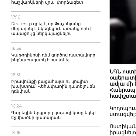
հաշվարկների վրա. փորձագետ
17:16
Reuters-ը գրել է, որ Փաշինյանը
մեղադրել է Եկեղեցուն առանց որևէ
ապացույց ներկայացնելու
16:59
Կաթողիկոսի դեմ գործով դատավորը
ինքնաբացարկ է հայտնել
ՆԳՆ ոստ
16:51
օպերատիվ
Իրավունքի բացահայտ ու կոպիտ
ամյա մի 
խախտում. Վեհափառին դատելու են
Հանրապե
դռնփակ
հափշտակե
16:24
Կողոպուտ
Գարեգին Երկրորդ կաթողիկոսը եկել է
ստացվել
Էջմիածնի դատարան
Ոստիկան
իրացնելո
14:18