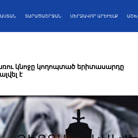
ՅԱՍՏԱՆ
ՏԱՐԱԾԱՇՐՋԱՆ
ՄԵՐՁԱՎՈՐ ԱՐԵՒԵԼՔ
ԱՇԽ
ռու կնոջը կողոպտած երիտասարդը
լվել է