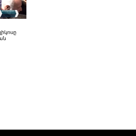
ղիկոսը
ան