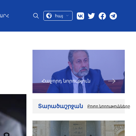
հայ
ԱՐՀ
Հաջորդ նորություն
Տարածաշրջան
Բոլոր նորությունները