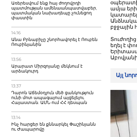
օպերատի
Առերեսվում ենք հայ ժողովրդի
պատմության ամենաանպատվաբեր,
ամյա եր
պատմական նախադեպը չունեցող
կատարել
փաստին
Անձնակա
բջջային 
14:16
Տուժողից
Անա Բրնաբիչը շնորհավորել է Ռուբեն
Ռուբինյանին
եղել է փ
Երիտասա
Աբովյանի
13:56
Արարատ Միրզոյանը մեկնում է
արձակուրդ
Այլ նո
13:37
Դարոն Աճեմօղլուն մեծ ցանկություն
ունի մոտ ապագայում այցելելու
Հայաստան. ԱՄՆ-ում ՀՀ դեսպան
13:14
Ինչ հարցեր են քննարկել Փաշինյանն
ու Ժապարովը