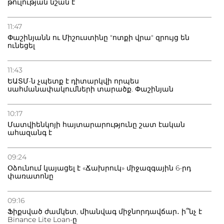
թուլության նշան է
11:47
Փաշինյանն ու Միշուստինը "ոտքի վրա" զրույց են
ունեցել
11:43
ԵԱՏՄ-ն չպետք է դիտարկվի որպես
սահմանափակումների տարածք. Փաշինյան
10:17
Մատվիենկոյի հայտարարությունը շատ էական
ահազանգ է
09:24
Օձունում կայացել է «Ճախրուկ» միջազգային 6-րդ
փառատոնը
09:16
Ֆիքսված ժամկետ, միանվագ միջնորդավճար․ ի՞նչ է
Binance Lite Loan-ը