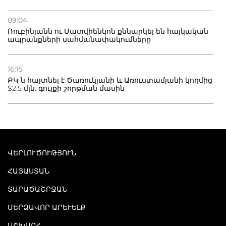
09:04
Ռուբինյանն ու Մատվիենկոն քննարկել են հայկական
ապրանքների սահմանափակումները
16:15
ՔԿ-ն հայտնել է Ծառուկյանի և Առուստամյանի կողմից
$2.5 մլն. գույքի շորթման մասին
ՎԵՐԼՈՒԾՈՒԹՅՈՒՆ
ՀԱՅԱՍՏԱՆ
ՏԱՐԱԾԱՇՐՋԱՆ
ՄԵՐՁԱՎՈՐ ԱՐԵՒԵԼՔ
ԱՇԽԱՐՀ