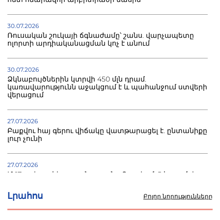
30.07.2026
Ռուսական շուկայի ճգնաժամը՝ շանս. վարչապետը
ոլորտի արդիականացման կոչ է անում
30.07.2026
Ձկնաբույծներին կտրվի 450 մլն դրամ.
կառավարությունն աջակցում է և պահանջում ստվերի
վերացում
27.07.2026
Բաքվու հայ գերու վիճակը վատթարացել է. ընտանիքը
լուր չունի
27.07.2026
Մ-17 աշխարհի առաջնությունը Բաքվում. 5 հայ ըմբիշ
սկսում է պայքարը
Լրահոս
Բոլոր նորությունները
22.07.2026
Ուկրաինան հարվածել է Wildberries-ի պահեստներին,