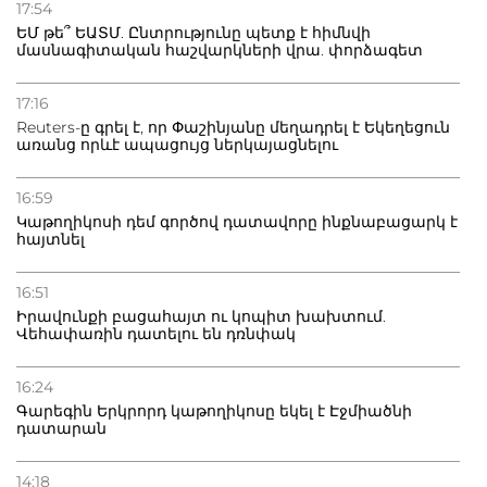
17:54
տուժածներ կան
ԵՄ թե՞ ԵԱՏՄ. Ընտրությունը պետք է հիմնվի
մասնագիտական հաշվարկների վրա. փորձագետ
21.07.2026
Դատվածություն ունեցող միգրանտներին կարգելվի
17:16
բնակվել Ռուսաստանում
Reuters-ը գրել է, որ Փաշինյանը մեղադրել է Եկեղեցուն
առանց որևէ ապացույց ներկայացնելու
20.07.2026
Բաքվի բանտից գեներալ Մանուկյանը դիմել է
16:59
Փաշինյանին
Կաթողիկոսի դեմ գործով դատավորը ինքնաբացարկ է
հայտնել
16:51
Իրավունքի բացահայտ ու կոպիտ խախտում.
Վեհափառին դատելու են դռնփակ
16:24
Գարեգին Երկրորդ կաթողիկոսը եկել է Էջմիածնի
դատարան
14:18