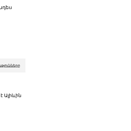
նդես
ւթյունները
է Ալիևին