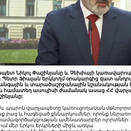
ապետ Նիկոլ Փաշինյանը և Չեխիայի կառավարու
 Պետր Ֆիալան երկկողմ օրակարգից զատ անդր
անգային և տարածաշրջանային նշանակության 
ին համատեղ ասուլիսի ժամանակ ասաց ՀՀ վար
շինյանը:
ես և պարոն վարչապետը կառուցողական մթնոլոր
ենք բաց և հագեցած քննարկումներ, որոնք ներառո
 համագործակցության ամենատարբեր ոլորտներ: 
մ մեր երկու երկրների միջև առկա