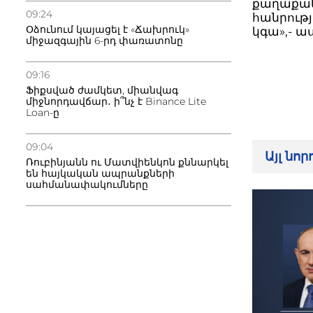
քաղաքակա
09:24
հանրությ
Օձունում կայացել է «Ճախրուկ»
կգա»,- ա
միջազգային 6-րդ փառատոնը
09:16
Ֆիքսված ժամկետ, միանվագ
միջնորդավճար․ ի՞նչ է Binance Lite
Loan-ը
09:04
Այլ նո
Ռուբինյանն ու Մատվիենկոն քննարկել
են հայկական ապրանքների
սահմանափակումները