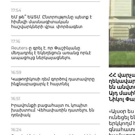
17:54
ԵՄ թե՞ ԵԱՏՄ. Ընտրությունը պետք է
հիմնվի մասնագիտական
հաշվարկների վրա. փորձագետ
17:16
Reuters-ը գրել է, որ Փաշինյանը
մեղադրել է Եկեղեցուն առանց որևէ
ապացույց ներկայացնելու
16:59
ՀՀ վարչ
Կաթողիկոսի դեմ գործով դատավորը
ղեկավար
ինքնաբացարկ է հայտնել
են անվտ
Այդ մաս
16:51
Նիկոլ Փա
Իրավունքի բացահայտ ու կոպիտ
խախտում. Վեհափառին դատելու են
«Այսօր 
դռնփակ
ունեցել 
երկկողմ
գնահատու
16:24