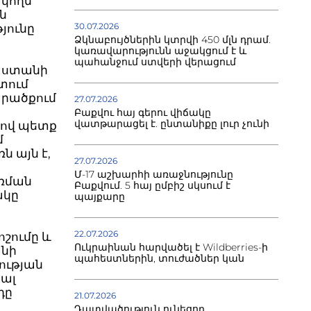
ակողմ
ն
30.07.2026
յունը
Ձկնաբույծներին կտրվի 450 մլն դրամ.
կառավարությունն աջակցում է և
պահանջում ստվերի վերացում
յաստանի
տում
արածքում
27.07.2026
Բաքվու հայ գերու վիճակը
վատթարացել է. ընտանիքը լուր չունի
վով պետք
մ
ն այն է,
27.07.2026
Մ-17 աշխարհի առաջնությունը
առման
Բաքվում. 5 հայ ըմբիշ սկսում է
ակը
պայքարը
22.07.2026
շումը և
Ուկրաինան հարվածել է Wildberries-ի
անի
պահեստներին, տուժածներ կան
ության
ալ
դը
21.07.2026
Դատվածություն ունեցող