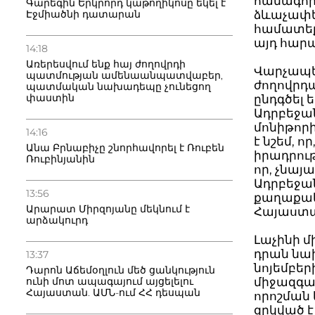
համագործ
Գարեգին Երկրորդ կաթողիկոսը եկել է
Էջմիածնի դատարան
ձևաչափեր
համատեքս
այդ հար
14:18
Առերեսվում ենք հայ ժողովրդի
Վարչապե
պատմության ամենաանպատվաբեր,
ժողովրդ
պատմական նախադեպը չունեցող
փաստին
ընդգծել
Ադրբեջա
մոնիթորի
14:16
է նշեմ, 
Անա Բրնաբիչը շնորհավորել է Ռուբեն
իրադրութ
Ռուբինյանին
որ, չնա
Ադրբեջան
13:56
քաղաքակ
Արարատ Միրզոյանը մեկնում է
Հայաստան
արձակուրդ
Լաչինի մ
դրան նա
13:37
նոյեմբե
Դարոն Աճեմօղլուն մեծ ցանկություն
ունի մոտ ապագայում այցելելու
միջազգա
Հայաստան. ԱՄՆ-ում ՀՀ դեսպան
որոշման 
զրկված է