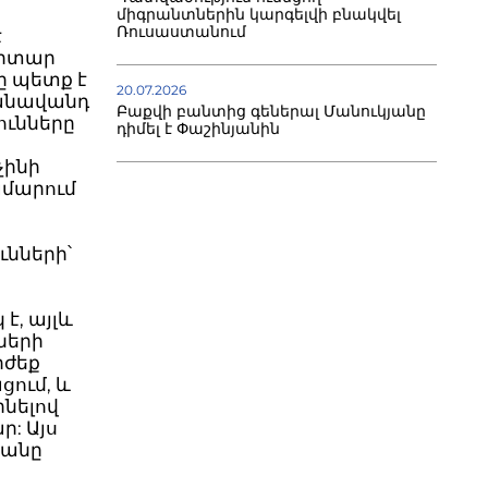
միգրանտներին կարգելվի բնակվել
Ռուսաստանում
է
նիտար
ը պետք է
20.07.2026
անավանդ
Բաքվի բանտից գեներալ Մանուկյանը
ունները
դիմել է Փաշինյանին
չինի
ամարում
ւնների՝
է, այլև
ների
րժեք
ում, և
նելով
ր: Այս
ջանը