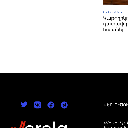
07.08.2026
Կաթողիկո
դատավոր
հայտնել
ՎԵՐԼՈՒԾՈ
«VERELQ»
իրադարձո