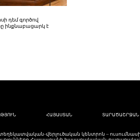
սի դեմ գործով
ը ինքնաբացարկ է
ՒԹՅՈՒՆ
ՀԱՅԱՍՏԱՆ
ՏԱՐԱԾԱՇՐՋԱՆ
 տեղեկատվական-վերլուծական կենտրոն – ուսումնասիր
ւթյունները Հայաստանի հասարակական-քաղաքական 