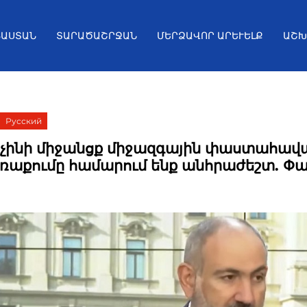
ՅԱՍՏԱՆ
ՏԱՐԱԾԱՇՐՋԱՆ
ՄԵՐՁԱՎՈՐ ԱՐԵՒԵԼՔ
ԱՇԽ
Русский
աչինի միջանցք միջազգային փաստահավ
ռաքումը համարում ենք անհրաժեշտ. Փա