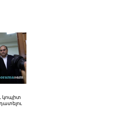
ւ կոպիտ
դատելու