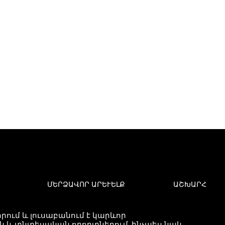
ՄԵՐՁԱՎՈՐ ԱՐԵՒԵԼՔ
ԱՇԽԱՐՀ
ում և լուսաբանում է կարևոր
և տնտեսական որորտներում, ինչպես նաև