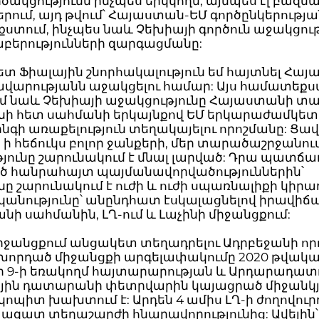
ակցությունն ինչպես երկկողմ, այնպես էլ բազմ
ում, այդ թվում՝ Հայաստան-ԵՄ գործընկերությա
տում, ինչպես նաև Չեխիայի գործուն աջակցութ
աբերությունների զարգացմանը:
տ Ֆիալային շնորհակալություն եմ հայտնել Հա
ավարությանն աջակցելու համար: Այս համատեքս
 եմ նաև Չեխիայի աջակցությունը Հայաստանի տ
նի հետ սահմանի երկայնքով ԵՄ երկարաժամկետ
նգի առաքելություն տեղակայելու որոշմանը: Ցա
որ, ի հեճուկս բոլոր ջանքերի, մեր տարածաշրջանու
յունը շարունակում է մնալ լարված: Դրա պատճառ
յած հանրահայտ պայմանավորվածություններին՝
ը շարունակում է ուժի և ուժի սպառնալիքի կիր
անությունը՝ անընդհատ էսկալացնելով իրավիճ
ի սահմանին, ԼՂ-ում և Լաչինի միջանցքում:
իջանցքում անցակետ տեղադրելու Ադրբեջանի որո
խորդած միջանցքի արգելափակումը 2020 թվակ
րի 9-ի եռակողմ հայտարարության և Արդարադատ
յին դատարանի փետրվարին կայացրած միջանկյ
կոպիտ խախտում է: Արդեն 4 ամիս ԼՂ-ի ժողովուր
 ազատ տեղաշարժի հնարավորությունից: Ավելին՝