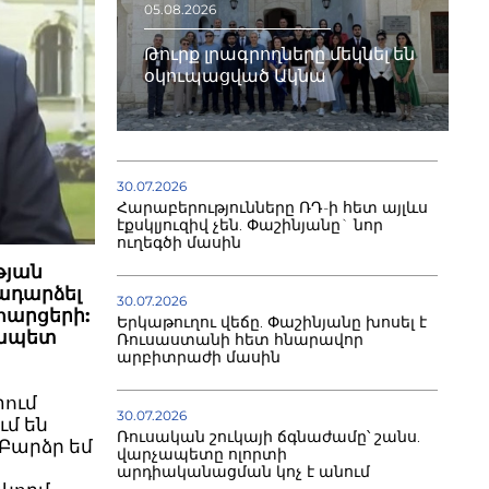
05.08.2026
Թուրք լրագրողները մեկնել են
օկուպացված Ակնա
30.07.2026
Հարաբերությունները ՌԴ-ի հետ այլևս
էքսկլյուզիվ չեն. Փաշինյանը` նոր
ուղեգծի մասին
թյան
ադարձել
30.07.2026
հարցերի:
Երկաթուղու վեճը. Փաշինյանը խոսել է
չապետ
Ռուսաստանի հետ հնարավոր
արբիտրաժի մասին
տում
30.07.2026
ւմ են
Ռուսական շուկայի ճգնաժամը՝ շանս.
Բարձր եմ
վարչապետը ոլորտի
արդիականացման կոչ է անում