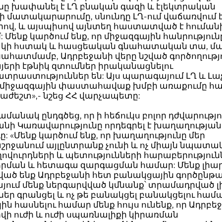
նը խափանել է ԼՂ բնական գազի և էլեկտրական
ի մատակարարումը, սնունդը ԼՂ-ում վաճառվում 
րով, և այսպիսով այնտեղ հաստատված է հումա
 Մենք կարծում ենք, որ միջազգային հանրություն
կի հստակ և հասցեական գնահատական տա, մ
գնահատմամբ, Ադրբեջանի վերը նշված գործողությ
այերի էթնիկ զտումներ իրականացնելու
րաստություններ են: Այս պարագայում ԼՂ և Լա
 միջազգային փաստահավաք խմբի առաքումը հ
աժեշտ»,- նշեց ՀՀ վարչապետը:
մանակ ընդգծեց, որ ի հեճուկս բոլոր դժվարությո
նի Կառավարությունը որդեգրել է խաղաղության
: «Մենք կարծում ենք, որ խաղաղությունը մեր
ջանում այլընտրանք չունի և ոչ միայն նպատակ 
ղովուրդների և պետությունների հարաբերություն
րման և հետագա զարգացման համար: Մենք լիա
ված ենք Ադրբեջանի հետ բանակցային գործընթաց
յում մենք ներգարվված կմնանք՝ տրամադրված լի
ներ գրանցել և ոչ թե բանակցել բանակցելու համա
 հասնելու համար մենք հույս ունենք, որ Ադրբե
վի ուժի և ուժի սպառնալիքի կիրառման