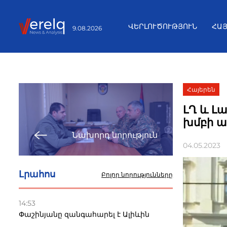
ՎԵՐԼՈՒԾՈՒԹՅՈՒՆ
ՀԱ
9.08.2026
Հայերեն
ԼՂ և Լ
խմբի ա
Նախորդ նորություն
04.05.2023
Լրահոս
Բոլոր նորությունները
14:53
Փաշինյանը զանգահարել է Ալիևին