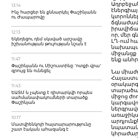
Ադրբեջա
13:14
էներգիայ
Ինչ հարցեր են քննարկել Փաշինյանն
կտրոննե
ու Ժապարովը
ճգնաժամ:
իրավիճա
12:13
որ, մեր 
Եկեղեցու դեմ սկսված արշավը
ԼՂ-ում հ
իշխանության թուլության նշան է
նախապատ
միջանցք
11:47
ենք անհր
Փաշինյանն ու Միշուստինը "ոտքի վրա"
զրույց են ունեցել
Նա միաժա
Հայաստա
օրակարգը
11:43
տարածաշր
ԵԱՏՄ-ն չպետք է դիտարկվի որպես
միջոց ժո
սահմանափակումների տարածք.
Փաշինյան
կարգավո
ներգրավ
առաջիկա
10:17
արդյունք
Մատվիենկոյի հայտարարությունը
նպատակին
շատ էական ահազանգ է
կհրաժար