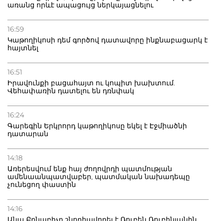
առանց որևէ ապացույց ներկայացնելու
16:59
Կաթողիկոսի դեմ գործով դատավորը ինքնաբացարկ է
հայտնել
16:51
Իրավունքի բացահայտ ու կոպիտ խախտում.
Վեհափառին դատելու են դռնփակ
16:24
Գարեգին Երկրորդ կաթողիկոսը եկել է Էջմիածնի
դատարան
14:18
Առերեսվում ենք հայ ժողովրդի պատմության
ամենաանպատվաբեր, պատմական նախադեպը
չունեցող փաստին
14:16
Անա Բրնաբիչը շնորհավորել է Ռուբեն Ռուբինյանին