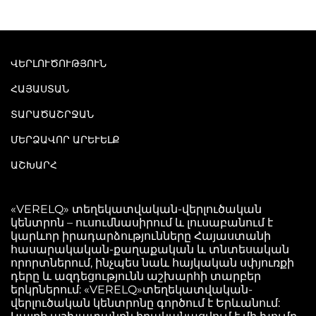
ՎԵՐԼՈՒԾՈՒԹՅՈՒՆ
ՀԱՅԱՍՏԱՆ
ՏԱՐԱԾԱՇՐՋԱՆ
ՄԵՐՁԱՎՈՐ ԱՐԵՒԵԼՔ
ԱՇԽԱՐՀ
«VERELQ» տեղեկատվական-վերլուծական
կենտրոն – ուսումնասիրում և լուսաբանում է
կարևոր իրադարձությունները Հայաստանի
հասարակական-քաղաքական և տնտեսական
որորտներում, ինչպես նաև հայկական սփյուռքի
դերը և ազդեցությունն աշխարհի տարբեր
երկրներում: «VERELQ»տեղեկատվական-
վերլուծական կենտրոնը գործում է Երևանում: