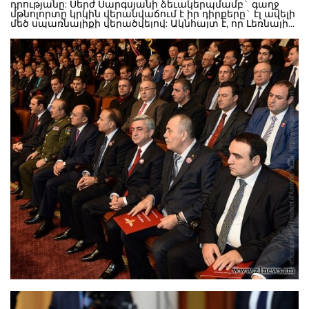
դրությանը: Սերժ Սարգսյանի ձեւակերպմամբ` գաղջ
մթնոլորտը կրկին վերանվաճում է իր դիրքերը` էլ ավելի
մեծ սպառնալիքի վերածվելով: Ակնհայտ է, որ Լեռնային
Ղարաբաղի բանակցային գործընթացում հետաքրքիր
տեղաշարժեր են արձանագրվում: Ցավալիորեն մեր
հասարակությունը Արցախի հանդեպ հետաքրքրություն
դրսեւորում է բացառապես հարցի սրացման պահերին,
թեպետ ներկայիս փուլն ավելի վտանգավոր իրավիճակ
է խոստանում եւ սրացման պահերին հայկական կողմի
հանկարծակիի գալու իրական պատճառն է: Վերջին
օրերին ադրբեջանական եւ մասամբ ռուսական
վերլուծականները պնդում են, որ Հայաստանը զրկված
է Ռուսաստանի աջակցությունից, եւ Սերժ Սարգսյանին
ինչ-ինչ պատասխաններ տալու համար ժամանակ է
տրվել մինչեւ նախագահների նոր հանդիպումը: Թերեւս
նմանօրինակ լուրեր տարածվել են գրեթե բոլոր
հանդիպումներից առաջ: Այդուհանդերձ, ներկայիս
իրադրությունն աչքի է ընկնում զգալի
առանձնահատկություններով, եթե հաշվի ենք առնում
օդային սահմանի հսկողությունը փաստացիորեն
ռուսներին հանձնելու իշխանության քայլերը, որոնք
կարծես թե ֆորպոստացումից դեպի պոլիգոնի
փոխակերպման վերջին ակորդներից են»: «Ժողովուրդ»
օրաթերթը գրում է. «Մեծամասնական ընտրակարգով
մանդատ ստացած իշխանական պատգամավորները
դեռեւս չեն կողմնորոշվում իրենց հետագա
ճակատագրի վերաբերյալ հարցերին ինչպես
պատասխանել: «Ժողովուրդ»-ի այն հարցումներին, թե
արդյոք դուք համամասնական ընտրակարգով
պատրաստվում եք պատգամավորի թեկնածու
առաջադրվել, մեծամասնականով մանդատ ստացած
ՀՀԿ-ականները հիմնականում պատասխանում են, թե