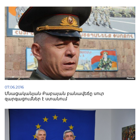
տարողունակության վրա։ Արդյունքում՝ այն
կալանավորներն, ու նրանց բազմաթիվ խցակիցները,
որոնք սնվում էին հարազատների բերածով, ստիպված
են օզտվել կալանավայրի ճաշարանից։ Իսկ ճաշարանը
ավանդաբար պատրաստել է ավելի քիչ քանակով, ու
հիմա ստեղծված վիճակում սնունդը չի հերիքում
կալանավորներին»։
07.06.2016
Մնացականյան-Բաբայան բանավեճը սուր
զարգացումներ է ստանում