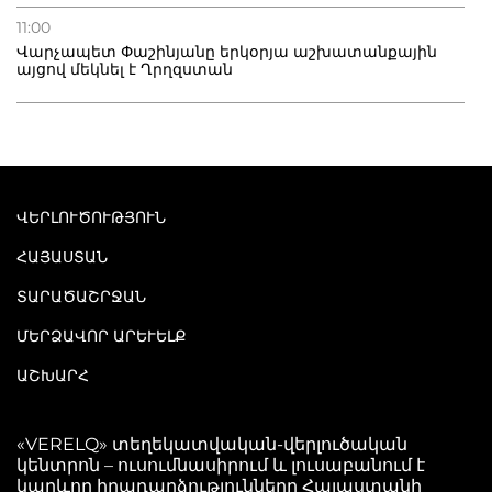
11:00
Վարչապետ Փաշինյանը երկօրյա աշխատանքային
այցով մեկնել է Ղրղզստան
ՎԵՐԼՈՒԾՈՒԹՅՈՒՆ
ՀԱՅԱՍՏԱՆ
ՏԱՐԱԾԱՇՐՋԱՆ
ՄԵՐՁԱՎՈՐ ԱՐԵՒԵԼՔ
ԱՇԽԱՐՀ
«VERELQ» տեղեկատվական-վերլուծական
կենտրոն – ուսումնասիրում և լուսաբանում է
կարևոր իրադարձությունները Հայաստանի