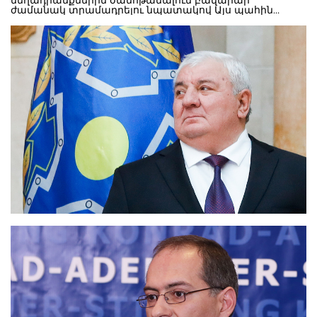
մեղադրանքներին ծանոթանալուն բավարար
ժամանակ տրամադրելու նպատակով Այս պահին
Երևան քաղաքի ընդհանուր իրավասության
դատարանի Շենգավիթի նստավայրում քննվում է նաև
ՀՀ երկրորդ նախագահ Ռոբերտ Քոչարյանին
կալանավորելու նախաքննական մարմնի
միջնորդությունը: Քոչարյանին ու Խաչատուրովին
մեղադրանք է ներկայացվել ՀՀ քրեական օրենսգրքի
300.1-ին հոդվածի 1-ին մասով այն բանի համար, որ
նրանք այլ անձանց հետ նախնական
համաձայնությամբ տապալել են Հայաստանի
Հանրապետության սահմանադրական կարգը: