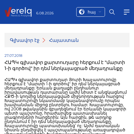
հայ
6.08.2026
Գլխավոր էջ
Հայաստան
27.07.2018
ՀԱՊԿ գլխավոր քարտուղարը հերքում է "մարտի
1-ի գործով" իր դեմ ներկայացրած մեղադրանքը
ՀԱՊԿ գլխավոր քարտուղար Յուրի Խաչատուրովը
հերքում է "մարտի 1-ի գործով" իր դեմ ներկայացրած
մեղադրանքը: Երևան քաղաքի ընդհանուր
իրավասության դատարանը այժմ նիստ է անցկացնում
ՀՔԾ-ի կողմից ներկայացված միջնորդության հարցով`
Խաչատուրովի նկատմամբ կալանավորումը որպես
խափանման միջոց ընտրելու համար: Խաչատուրովը,
ով 2008 թվականին զբաղեցնում էր Երևանի կայազորի
պետի պաշտոնը, հրաժարվեց պատասխանել
լրագրողների հարցերին: Այն հարցին, թե արդյոք
ընդունում է իր դեմ ներկայացված մեղադրանքը,
Խաչատուրովը պատասխանեց՝ ոչ: Այժմ դատական
նիստն ընդմիջվել է պաշտպանությանը առաջադրված