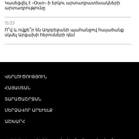
Կասեցվել է «Օստ»-ի երկու արտադրատեսակների
արտադրությունը
15:33
Ո՞վ և ովքե՞ր են Ադրբեջանի պահանջով հալածանք
սկսել Արցախի հերոսների դեմ
ՎԵՐԼՈՒԾՈՒԹՅՈՒՆ
ՀԱՅԱՍՏԱՆ
ՏԱՐԱԾԱՇՐՋԱՆ
ՄԵՐՁԱՎՈՐ ԱՐԵՒԵԼՔ
ԱՇԽԱՐՀ