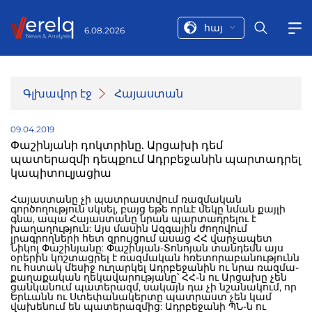
հայ
6.08.2026
Գլխավոր էջ
Հայաստան
09.04.2019
Փաշինյանի դոկտրինը. Արցախի դեմ
պատերազմի դեպքում Ադրբեջանին պարտադրել
կապիտուլյացիա
Հայաստանը չի պատրաստվում ռազմական
գործողություն սկսել, բայց եթե որևէ մեկը նման քայլի
գնա, ապա Հայաստանը նրան պարտադրելու է
խաղաղություն: Այս մասին Ազգային ժողովում
լրագրողների հետ զրույցում ասաց ՀՀ վարչապետ
Նիկոլ Փաշինյանը: Փաշինյան-Տոնոյան տանդեմն այս
օրերին կոշտացրել է ռազմական հռետորաբանությունն
ու հստակ մեսիջ ուղարկել Ադրբեջանին ու նրա ռազմա-
քաղաքական ղեկավարությանը՝ ՀՀ-ն ու Արցախը չեն
ցանկանում պատերազմ, սակայն դա չի նշանակում, որ
Երևանն ու Ստեփանակերտը պատրաստ չեն կամ
վախենում են պատերազմից: Ադրբեջանի ՊՆ-ն ու