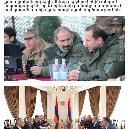
քաղաքական իսթեբլիշմենթը վերջերս կրկին անգամ
հայտարարել են, որ Ադրբեջանի բանակը պատրաստ է
ցանկացած պահի սկսել ռազմական գործողություններ
Արցախի դեմ: Ադրբեջանական բանակը շարունակում է
զորավարժություններ անկացնել, գնել նոր
զինատեսակներ, ինչպես նաև ընդլայնել ռազմական
կապերը Թուրքիայի, Պակիստանի, Իսրայելի հետ, այսօր
էլ ռազմական համագործակցության հուշագիր
ստորագրվեց Սաուդյան Արաբիայի հետ: Ինչ
վերաբերում է հայկական կողմերին, ապա ՀՀ-ն ու
Արցախը շարունակում են ամրապնդել առաջնագիծն ու
փորձում ամրապնդել նաև թիկունքը: Այդ
համատեքստում կարելի է դիտարկել նաև Նիկոլ
Փաշինյանի այցը Գյումրիի ռուսական 102-րդ
ռազմաբազա: Դա մեսիջ է թե’ Մոսկվային, որ հայ-
ռուսական ռազմական դաշինքին ոչինչ չի սպառնում,
թե’ նաև Բաքվին ու Անկարային: ՌԴ-ի ռազմաբազան
նպաստում է ՀՀ-ի ազգային անվտանգության
ապահովմանն ու ապահովագրում է ՀՀ-ի արևմտյան
սահմանն ու թիկունքը Ադրբեջանի հետ հնարավոր
պատերազմի պարագայում: Դրան զուգահեռ ԵԿՄ
նախագահ ընտրվեց Սասուն Միքայելյանը, ով
պատերազմի վետերան է և հարգանք է վայելում
ազատամարտիկների շրջանում, ինչպես նաև
Փաշինյանի թիմի անդամ է, ինչը ենթադրում է
պետության կողմից ավելի մեծ ուշադրության և
ռեսուրսների տրամադրում ԵԿՄ-ին: ԵԿՄ-ն, ինչպես
հայտնի է, պատրաստված ռեզերվիստների կուռ
կոլեկտիվ է՝ պատերազմով անցած ջոկատների
միավորում, որն օպերատիվ ռեզերվի դերակատարում
կարող է կատարել ու ուղղվել Արցախի առաջնագիծ ու
հայ-ադրբեջանական սահման՝ Նախիջևանի