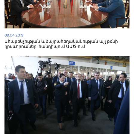
ուղղություն, Տավուշ և այլն: Փաշինյանի
հայտարարության մեջ նկատվում է ևս մեկ մեսիջ՝
Արցախի դեմ նոր պատերազմի դեպքում հայկական
ուժերն Ադրբեջանին պարտադրելու են
կապիտուլյացիա և ոչ թե ժամանակավոր հրադադար:
Խաղաղության պարտադրումն ենթադրում է
ադրբեջանական բանակի ջախջախում ու
խաղաղության համաձայնագրի կնքում:
09.04.2019
Ահաբեկչության և ծայրահեղականության այլ բռնի
դրսևորումներ. հանդիպում ԱԱԾ-ում