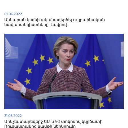
01.06.2022
Անկարան կօգնի ականազերծել ուկրաինական
նավահանգիստները. Լավրով
31.05.2022
Մինչեւ տարեվերջ ԵՄ-ն 90 տոկոսով կկրճատի
Ռուսաստանից նավթի ներկրումը