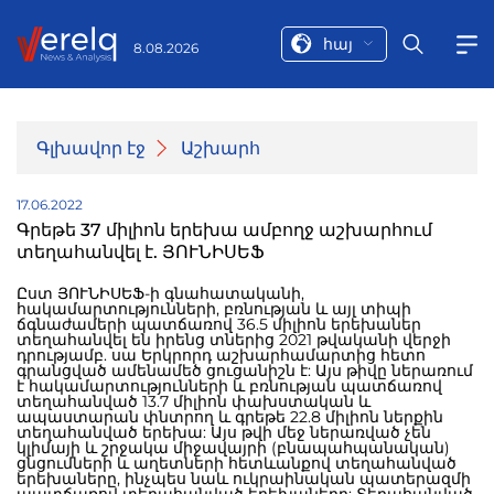
հայ
8.08.2026
Գլխավոր էջ
Աշխարհ
17.06.2022
Գրեթե 37 միլիոն երեխա ամբողջ աշխարհում
տեղահանվել է. ՅՈՒՆԻՍԵՖ
Ըստ ՅՈՒՆԻՍԵՖ-ի գնահատականի,
հակամարտությունների, բռնության և այլ տիպի
ճգնաժամերի պատճառով 36.5 միլիոն երեխաներ
տեղահանվել են իրենց տներից 2021 թվականի վերջի
դրությամբ. սա Երկրորդ աշխարհամարտից հետո
գրանցված ամենամեծ ցուցանիշն է: Այս թիվը ներառում
է հակամարտությունների և բռնության պատճառով
տեղահանված 13.7 միլիոն փախստական և
ապաստարան փնտրող և գրեթե 22.8 միլիոն ներքին
տեղահանված երեխա: Այս թվի մեջ ներառված չեն
կլիմայի և շրջակա միջավայրի (բնապահպանական)
ցնցումների և աղետների հետևանքով տեղահանված
երեխաները, ինչպես նաև ուկրաինական պատերազմի