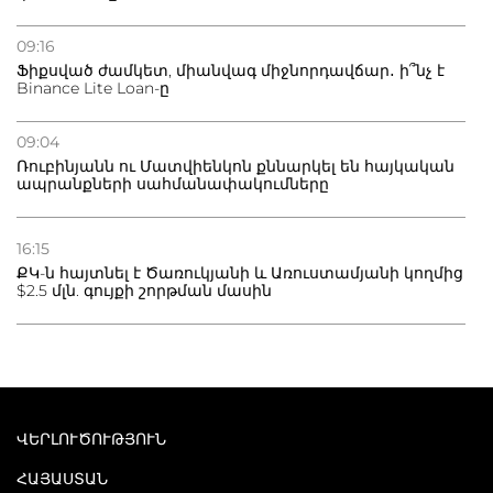
09:16
Ֆիքսված ժամկետ, միանվագ միջնորդավճար․ ի՞նչ է
Binance Lite Loan-ը
09:04
Ռուբինյանն ու Մատվիենկոն քննարկել են հայկական
ապրանքների սահմանափակումները
16:15
ՔԿ-ն հայտնել է Ծառուկյանի և Առուստամյանի կողմից
$2.5 մլն. գույքի շորթման մասին
ՎԵՐԼՈՒԾՈՒԹՅՈՒՆ
ՀԱՅԱՍՏԱՆ