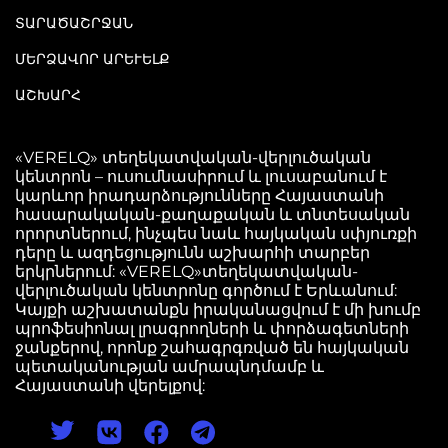
ՏԱՐԱԾԱՇՐՋԱՆ
ՄԵՐՁԱՎՈՐ ԱՐԵՒԵԼՔ
ԱՇԽԱՐՀ
«VERELQ» տեղեկատվական-վերլուծական
կենտրոն – ուսումնասիրում և լուսաբանում է
կարևոր իրադարձությունները Հայաստանի
հասարակական-քաղաքական և տնտեսական
որորտներում, ինչպես նաև հայկական սփյուռքի
դերը և ազդեցությունն աշխարհի տարբեր
երկրներում: «VERELQ»տեղեկատվական-
վերլուծական կենտրոնը գործում է Երևանում:
Կայքի աշխատանքն իրականացվում է մի խումբ
պրոֆեսիոնալ լրագրողների և փորձագետների
ջանքերով, որոնք շահագրգռված են հայկական
պետականության ամրապնդմամբ և
Հայաստանի վերելքով: