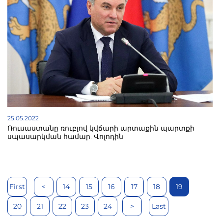
25.05.2022
Ռուսաստանը ռուբլով կվճարի արտաքին պարտքի
սպասարկման համար. Վոլոդին
First
<
14
15
16
17
18
19
20
21
22
23
24
>
Last