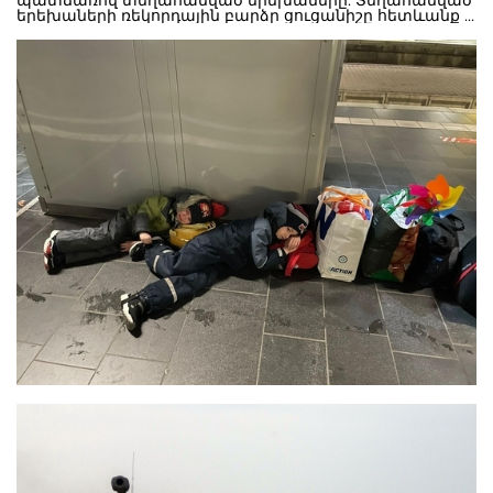
պատճառով տեղահանված երեխաները: Տեղահանված
երեխաների ռեկորդային բարձր ցուցանիշը հետևանք է
շարունակվող ճգնաժամերի, այդ թվում՝ սուր և
երկարատև հակամարտությունների, ինչպիսիք են
Աֆղանստանում տեղի ունեցողը, հեղհեղուկ
(քաղաքական) իրավիճակն այնպիսի երկրներում,
ինչպիսիք են Կոնգոյի Դեմոկրատական
Հանրապետությունը կամ Եմենը և կլիմայի
փոփոխության հետևանքով սրված ցնցումները:
Երեխաների տեղահանումը չափազանց արագ տեմպով
է ավելանում: Նախորդ տարվա ընթացքում
տեղահանված երեխաների թիվն աշխարհում ավելացել
է 2,2 միլիոնով։ «Մենք չենք կարող արհամարհել
փաստերը: Հակամարտությունների և ճգնաժամերի
հետևանքով տեղահանվող երեխաների թիվը
արագորեն աճում է, զուգահեռաբար աճում է նաև
նրանց հասնելու և աջակցելու մեր
պատասխանատվությունը, - նշել է ՅՈՒՆԻՍԵՖ-ի
գործադիր տնօրեն Քեթրին Ռասելը, - հուսամ՝ այս
տագնապալի թիվը կառավարություններին կստիպի
քայլեր ձեռնարկել, նախ՝ կանխարգելելու
տեղահանումները, իսկ եթե, այնուամենայնիվ,
երեխաները տեղահանվել են, ապահովելու նրանց
բարեկեցությանը և զարգացմանը հիմա և ապագայում
նպաստող կրթության, պաշտպանության և այլ
կարևորագույն նշանակության ծառայությունների
հասանելիությունը»: Ուկրաինական ճգնաժամը, որի
հետևանքով ավելի քան 2 միլիոն երեխա է լքել երկիրը,
իսկ ներքին տեղահանվել 3 միլիոն, գալիս է գլխավորելու
այս ցուցանիշը: Ի լրումն, երեխաներն ու իրենց
ընտանիքները լքում են իրենց տները եղանակային
ծայրահեղ պայմանների պատճառով, ինչպիսիք են