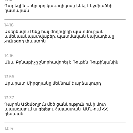
Գարեգին Երկրորդ կաթողիկոսը եկել է Էջմիածնի
դատարան
14:18
Առերեսվում ենք հայ ժողովրդի պատմության
ամենաանպատվաբեր, պատմական նախադեպը
չունեցող փաստին
14:16
Անա Բրնաբիչը շնորհավորել է Ռուբեն Ռուբինյանին
13:56
Արարատ Միրզոյանը մեկնում է արձակուրդ
13:37
Դարոն Աճեմօղլուն մեծ ցանկություն ունի մոտ
ապագայում այցելելու Հայաստան. ԱՄՆ-ում ՀՀ
դեսպան
13:14