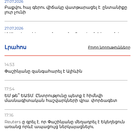
27.07.2026
Բաքվու հայ գերու վիճակը վատթարացել է. ընտանիքը
լուր չունի
27.07.2026
Մ-17 աշխարհի առաջնությունը Բաքվում. 5 հայ ըմբիշ
սկսում է պայքարը
Լրահոս
Բոլոր նորությունները
22.07.2026
Ուկրաինան հարվածել է Wildberries-ի պահեստներին,
14:53
տուժածներ կան
Փաշինյանը զանգահարել է Ալիևին
21.07.2026
Դատվածություն ունեցող միգրանտներին կարգելվի
17:54
բնակվել Ռուսաստանում
ԵՄ թե՞ ԵԱՏՄ. Ընտրությունը պետք է հիմնվի
մասնագիտական հաշվարկների վրա. փորձագետ
20.07.2026
Բաքվի բանտից գեներալ Մանուկյանը դիմել է
17:16
Փաշինյանին
Reuters-ը գրել է, որ Փաշինյանը մեղադրել է Եկեղեցուն
առանց որևէ ապացույց ներկայացնելու