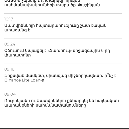
ԵԱՏՄ-ն չպետք է դիտարկվի որպես
սահմանափակումների տարածք. Փաշինյան
10:17
Մատվիենկոյի հայտարարությունը շատ էական
ահազանգ է
09:24
Օձունում կայացել է «Ճախրուկ» միջազգային 6-րդ
փառատոնը
09:16
Ֆիքսված ժամկետ, միանվագ միջնորդավճար․ ի՞նչ է
Binance Lite Loan-ը
09:04
Ռուբինյանն ու Մատվիենկոն քննարկել են հայկական
ապրանքների սահմանափակումները