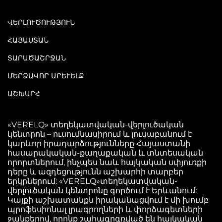
ՎԵՐԼՈՒԾՈՒԹՅՈՒՆ
ՀԱՅԱՍՏԱՆ
ՏԱՐԱԾԱՇՐՋԱՆ
ՄԵՐՁԱՎՈՐ ԱՐԵՒԵԼՔ
ԱՇԽԱՐՀ
«VERELQ» տեղեկատվական-վերլուծական
կենտրոն – ուսումնասիրում և լուսաբանում է
կարևոր իրադարձությունները Հայաստանի
հասարակական-քաղաքական և տնտեսական
որորտներում, ինչպես նաև հայկական սփյուռքի
դերը և ազդեցությունն աշխարհի տարբեր
երկրներում: «VERELQ»տեղեկատվական-
վերլուծական կենտրոնը գործում է Երևանում:
Կայքի աշխատանքն իրականացվում է մի խումբ
պրոֆեսիոնալ լրագրողների և փորձագետների
ջանքերով, որոնք շահագրգռված են հայկական