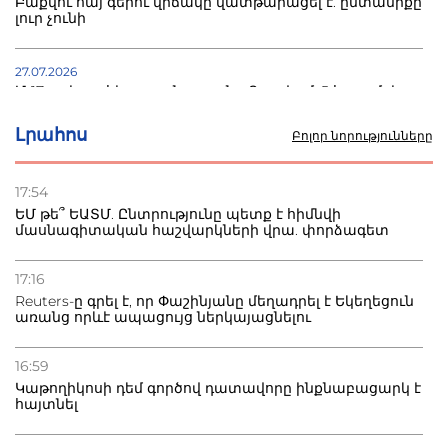
Բաքվու հայ գերու վիճակը վատթարացել է. ընտանիքը
լուր չունի
27.07.2026
Մ-17 աշխարհի առաջնությունը Բաքվում. 5 հայ ըմբիշ
սկսում է պայքարը
Լրահոս
Բոլոր նորությունները
22.07.2026
Ուկրաինան հարվածել է Wildberries-ի պահեստներին,
17:54
տուժածներ կան
ԵՄ թե՞ ԵԱՏՄ. Ընտրությունը պետք է հիմնվի
մասնագիտական հաշվարկների վրա. փորձագետ
21.07.2026
Դատվածություն ունեցող միգրանտներին կարգելվի
17:16
բնակվել Ռուսաստանում
Reuters-ը գրել է, որ Փաշինյանը մեղադրել է Եկեղեցուն
առանց որևէ ապացույց ներկայացնելու
20.07.2026
Բաքվի բանտից գեներալ Մանուկյանը դիմել է
16:59
Փաշինյանին
Կաթողիկոսի դեմ գործով դատավորը ինքնաբացարկ է
հայտնել