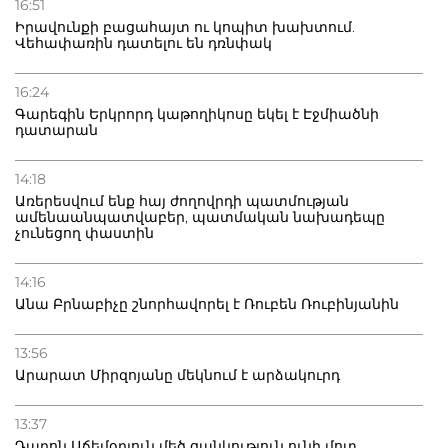
16:51
Իրավունքի բացահայտ ու կոպիտ խախտում.
Վեհափառին դատելու են դռնփակ
16:24
Գարեգին Երկրորդ կաթողիկոսը եկել է Էջմիածնի
դատարան
14:18
Առերեսվում ենք հայ ժողովրդի պատմության
ամենաանպատվաբեր, պատմական նախադեպը
չունեցող փաստին
14:16
Անա Բրնաբիչը շնորհավորել է Ռուբեն Ռուբինյանին
13:56
Արարատ Միրզոյանը մեկնում է արձակուրդ
13:37
Դարոն Աճեմօղլուն մեծ ցանկություն ունի մոտ