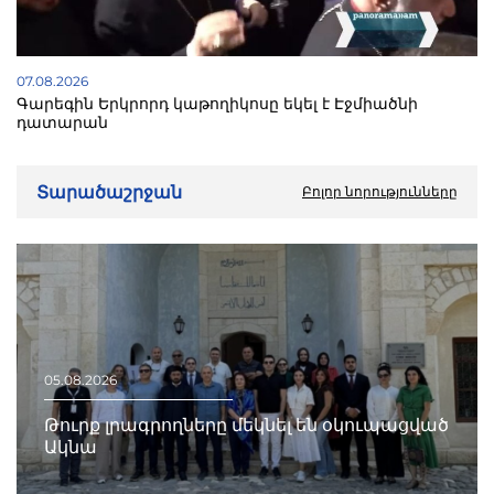
07.08.2026
Գարեգին Երկրորդ կաթողիկոսը եկել է Էջմիածնի
դատարան
Տարածաշրջան
Բոլոր նորությունները
05.08.2026
Թուրք լրագրողները մեկնել են օկուպացված
Ակնա