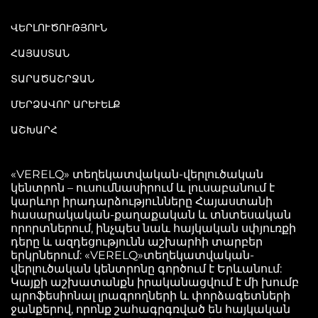
ՎԵՐԼՈՒԾՈՒԹՅՈՒՆ
ՀԱՅԱՍՏԱՆ
ՏԱՐԱԾԱՇՐՋԱՆ
ՄԵՐՁԱՎՈՐ ԱՐԵՒԵԼՔ
ԱՇԽԱՐՀ
«VERELQ» տեղեկատվական-վերլուծական
կենտրոն – ուսումնասիրում և լուսաբանում է
կարևոր իրադարձությունները Հայաստանի
հասարակական-քաղաքական և տնտեսական
որորտներում, ինչպես նաև հայկական սփյուռքի
դերը և ազդեցությունն աշխարհի տարբեր
երկրներում: «VERELQ»տեղեկատվական-
վերլուծական կենտրոնը գործում է Երևանում:
Կայքի աշխատանքն իրականացվում է մի խումբ
պրոֆեսիոնալ լրագրողների և փորձագետների
ջանքերով, որոնք շահագրգռված են հայկական