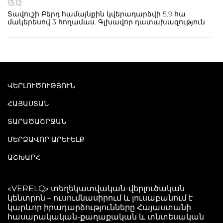
13:12
Տավուշի Բերդ համայնքին կվերադարձվի 5.9 հա
մակերեսով 3 հողամաս. Գլխավոր դատախազություն
ՎԵՐԼՈՒԾՈՒԹՅՈՒՆ
ՀԱՅԱՍՏԱՆ
ՏԱՐԱԾԱՇՐՋԱՆ
ՄԵՐՁԱՎՈՐ ԱՐԵՒԵԼՔ
ԱՇԽԱՐՀ
«VERELQ» տեղեկատվական-վերլուծական
կենտրոն – ուսումնասիրում և լուսաբանում է
կարևոր իրադարձությունները Հայաստանի
հասարակական-քաղաքական և տնտեսական