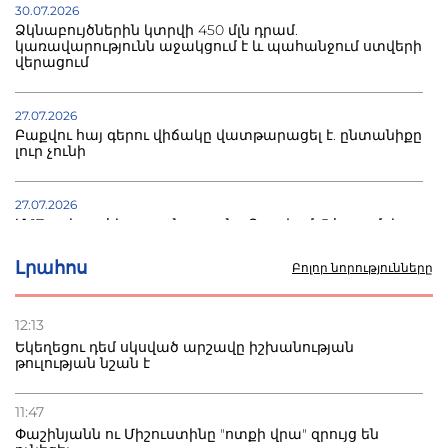
30.07.2026
Ձկնաբույծներին կտրվի 450 մլն դրամ.
կառավարությունն աջակցում է և պահանջում ստվերի
վերացում
27.07.2026
Բաքվու հայ գերու վիճակը վատթարացել է. ընտանիքը
լուր չունի
27.07.2026
Մ-17 աշխարհի առաջնությունը Բաքվում. 5 հայ ըմբիշ
սկսում է պայքարը
Լրահոս
Բոլոր նորությունները
22.07.2026
Ուկրաինան հարվածել է Wildberries-ի պահեստներին,
12:13
տուժածներ կան
Եկեղեցու դեմ սկսված արշավը իշխանության
թուլության նշան է
21.07.2026
Դատվածություն ունեցող միգրանտներին կարգելվի
11:47
բնակվել Ռուսաստանում
Փաշինյանն ու Միշուստինը "ոտքի վրա" զրույց են