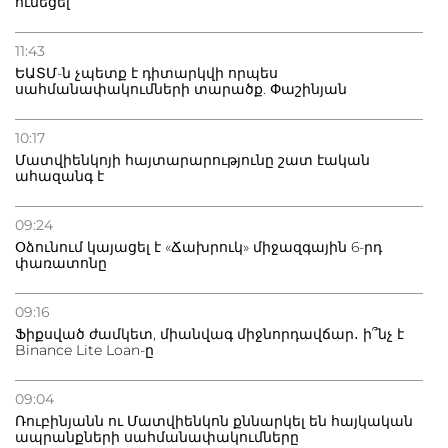
ունեցել
20.07.2026
Բաքվի բանտից գեներալ Մանուկյանը դիմել է
11:43
Փաշինյանին
ԵԱՏՄ-ն չպետք է դիտարկվի որպես
սահմանափակումների տարածք. Փաշինյան
10:17
Մատվիենկոյի հայտարարությունը շատ էական
ահազանգ է
09:24
Օձունում կայացել է «Ճախրուկ» միջազգային 6-րդ
փառատոնը
09:16
Ֆիքսված ժամկետ, միանվագ միջնորդավճար․ ի՞նչ է
Binance Lite Loan-ը
09:04
Ռուբինյանն ու Մատվիենկոն քննարկել են հայկական
ապրանքների սահմանափակումները