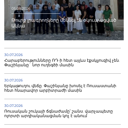
05.08.2026
Թուրք լրագրողները մեկնել են օկուպացված
Ակնա
30.07.2026
Հարաբերությունները ՌԴ-ի հետ այլևս էքսկլյուզիվ չեն.
Փաշինյանը` նոր ուղեգծի մասին
30.07.2026
Երկաթուղու վեճը. Փաշինյանը խոսել է Ռուսաստանի
հետ հնարավոր արբիտրաժի մասին
30.07.2026
Ռուսական շուկայի ճգնաժամը՝ շանս. վարչապետը
ոլորտի արդիականացման կոչ է անում