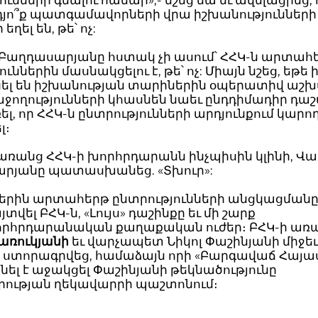
ունների գնալու համար»,- նշեց նա եւ ավելացրեց,
րդյո՞ք պատգամավորների վրա իշխանությունների
եղել են, թե՝ ոչ:
Բաղդասարյանը հստակ չի ասում՝ ՀՀԿ-ն արտահ
ւններին մասնակցելու է, թե՝ ոչ: Միայն նշեց, եթե 
ել են իշխանության տարիներին օպերատիվ աշխ
աջողությունների կհասնեն նաեւ ընդդիմադիր դաշ
ել, որ ՀՀԿ-ն ընտրությունների արդյունքում կարող
լ։
առանց ՀՀԿ-ի խորհրդարանն ինչպիսին կլինի, Վ
րյանը պատասխանեց. «Տխուր»:
երին արտահերթ ընտրությունների անցկացմանը 
վել ԲՀԿ-ն, «Լույս» դաշինքը եւ մի շարք
հրդարանական քաղաքական ուժեր։ ԲՀԿ-ի առ
առուկյանի
եւ վարչապետ Նիկոլ Փաշինյանի միջե
ր ստորագրվեց, համաձայն որի «Բարգավաճ Հայ
ել է աջակցել Փաշինյանի թեկնածությունը
ության ղեկավարրի պաշտոնում։