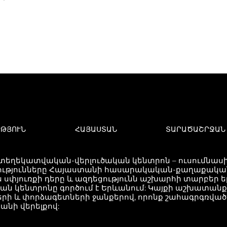
ՒԹՅՈՒՆ
ՀԱՅԱՍՏԱՆ
ՏԱՐԱԾԱՇՐՋԱՆ
 տեղեկատվական-վերլուծական կենտրոն – ուսումնասիր
ւթյունները Հայաստանի հասարակական-քաղաքական 
 սփյուռքի դերը և ազդեցությունն աշխարհի տարբեր 
կան կենտրոնը գործում է Երևանում: Կայքի աշխատան
երի և փորձագետների ջանքերով, որոնք շահագրգռվ
անի վերելքով: