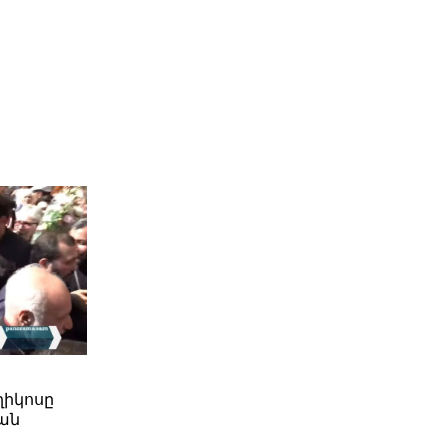
ղիկոսը
ան