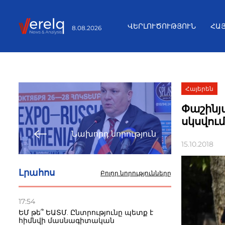
ՎԵՐԼՈՒԾՈՒԹՅՈՒՆ
ՀԱ
8.08.2026
Հայերեն
Փաշինյ
սկսվու
Նախորդ նորություն
15.10.2018
Լրահոս
Բոլոր նորությունները
17:54
ԵՄ թե՞ ԵԱՏՄ. Ընտրությունը պետք է
հիմնվի մասնագիտական