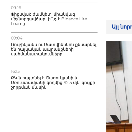
09:16
Ֆիքսված ժամկետ, միանվագ
միջնորդավճար․ ի՞նչ է Binance Lite
Loan-ը
Այլ նո
09:04
Ռուբինյանն ու Մատվիենկոն քննարկել
են հայկական ապրանքների
սահմանափակումները
16:15
ՔԿ-ն հայտնել է Ծառուկյանի և
Առուստամյանի կողմից $2.5 մլն. գույքի
շորթման մասին