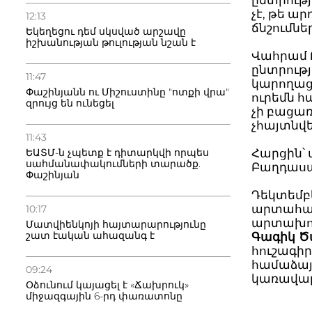
ընտրությ
չէ, թե ա
12:13
ճնշումներ 
Եկեղեցու դեմ սկսված արշավը
իշխանության թուլության նշան է
Վահրամ 
ընտրությո
11:47
կարողաց
Փաշինյանն ու Միշուստինը "ոտքի վրա"
ուրեմն հ
զրույց են ունեցել
չի բացառ
չհայտնվե
11:43
ԵԱՏՄ-ն չպետք է դիտարկվի որպես
Հարցին՝ 
սահմանափակումների տարածք.
Բաղդասա
Փաշինյան
Դեկտեմբ
արտահայտ
10:17
արտախոր
Մատվիենկոյի հայտարարությունը
շատ էական ահազանգ է
Գագիկ Ծ
հուշագի
համաձայն
09:24
կառավար
Օձունում կայացել է «Ճախրուկ»
միջազգային 6-րդ փառատոնը