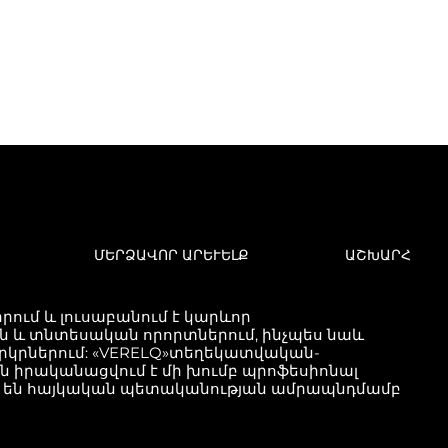
ՄԵՐՁԱՎՈՐ ԱՐԵՒԵԼՔ
ԱՇԽԱՐՀ
ում և լուսաբանում է կարևոր
և տնտեսական որորտներում, ինչպես նաև
երկրներում: «VERELQ»տեղեկատվական-
քն իրականացվում է մի խումբ պրոֆեսիոնալ
ած են հայկական պետականության ամրապնդմամբ