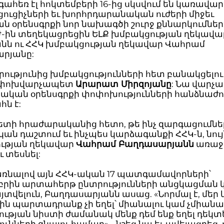
գահեռ էլ հոկտեմբերի 16-ից սկսվում են կառավա
ուցիչների եւ խորհրդարանական ուժերի միջեւ
 օրենսգրքի նոր նախագծի շուրջ քննարկումներ:
Ժ-ին տեղեկացրեցին ԵԼՔ խմբակցության ղեկավա
նն ու ՀՀԿ խմբակցության ղեկավար Վահրամ
րյանը:
ւթյունից խմբակցությունների հետ բանակցելու
 փոխվարչապետ
Արարատ Միրզոյանը
: Նա վարչ
րական օրենսգրքի փոփոխությունների հանձնաժո
ն է:
տի հրաժարականից հետո, թե ինչ զարգացումներ
ն դաշտում եւ ինչպես կարձագանքի ՀՀԿ-ն, նու
ւթյան ղեկավար
Վահրամ Բաղդասարյանն
առաջա
ւ տեսնել:
ռնալով այն ՀՀԿ-ական 17 պատգամավորների՝
բրին արտահերթ ընտրությունների անցկացման 
վելուն, Բաղդասարյանն ասաց. «Նորմալ է, մեր 
կին պարտադրանք չի եղել՝ միանալու կամ չմիանալ
ւթյան նիստի ժամանակ մենք դեմ ենք եղել դեկտ