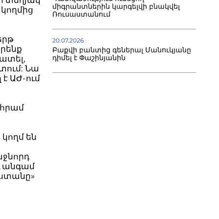
 ո տեղյակ
միգրանտներին կարգելվի բնակվել
 կողմից
Ռուսաստանում
երթ
20.07.2026
իրենք
Բաքվի բանտից գեներալ Մանուկյանը
դիմել է Փաշինյանին
ատել,
տում: Նա
 է ԱԺ-ում
ահրամ
կողմ են
աջնորդ
ւ անգամ
աստանը»