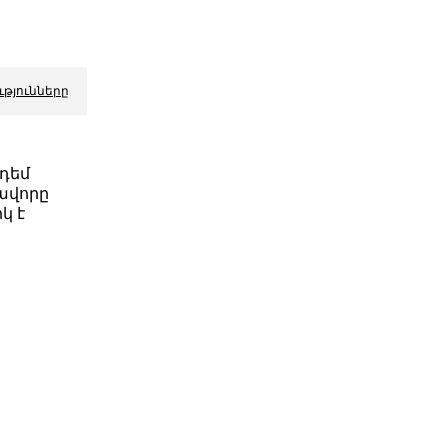
ւթյունները
դեմ
ավորը
կ է