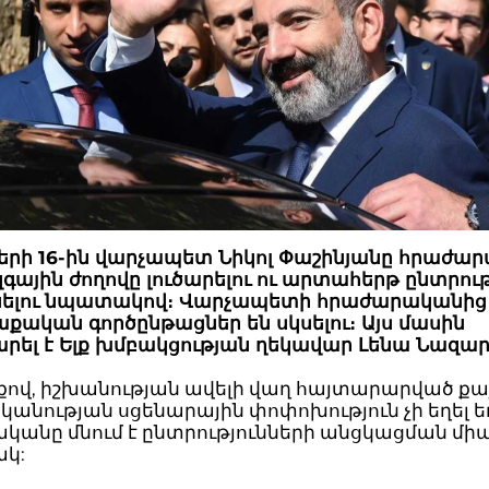
երի 16-ին
վարչապետ Նիկոլ Փաշինյանը
հրաժար
զգային ժողովը լուծարելու ու արտահերթ ընտրութ
ելու նպատակով։ Վարչապետի հրաժարականից
քական գործընթացներ են սկսելու։ Այս մասին
րել է Ելք խմբակցության ղեկավար Լենա Նազար
քով, իշխանության ավելի վաղ հայտարարված քայ
անության սցենարային փոփոխություն չի եղել ե
կանը մնում է ընտրությունների անցկացման մի
կ: