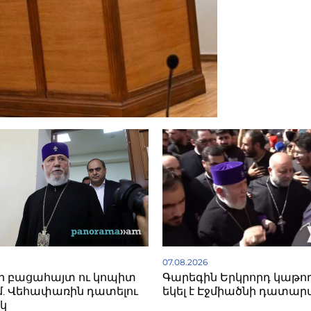
07.08.2026
ի բացահայտ ու կոպիտ
Գարեգին Երկրորդ կաթո
. Վեհափառին դատելու
եկել է Էջմիածնի դատար
կ