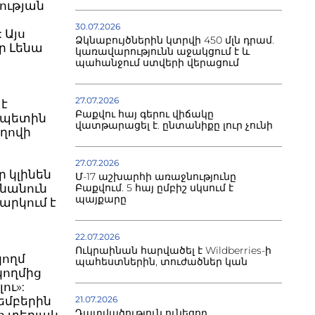
րության
30.07.2026
 Այս
Ձկնաբույծներին կտրվի 450 մլն դրամ.
ր Լենա
կառավարությունն աջակցում է և
պահանջում ստվերի վերացում
27.07.2026
 է
Բաքվու հայ գերու վիճակը
ապետին
վատթարացել է. ընտանիքը լուր չունի
ղովի
27.07.2026
 կլինեն
Մ-17 աշխարհի առաջնությունը
Բաքվում. 5 հայ ըմբիշ սկսում է
յնանուն
պայքարը
րկում է
22.07.2026
Ուկրաինան հարվածել է Wildberries-ի
կողմ
պահեստներին, տուժածներ կան
կողմից
ու»:
21.07.2026
եմբերին
Դատվածություն ունեցող