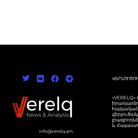
ՎԵՐԼՈՒԾՈ
«VERELQ»
իրադարձո
հայկական
վերլուծա
լրագրողն
և Հայաստ
info@verelq.am