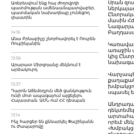
Սրան զու
Առերեսվում ենք հայ ժողովրդի
պատմության ամենաանպատվաբեր,
ներկայաց
պատմական նախադեպը չունեցող
Ընտրական
փաստին
մասին Հ
Նազարյա
14:16
Բաղդասա
Անա Բրնաբիչը շնորհավորել է Ռուբեն
Ռուբինյանին
Կառավարո
առաջին
կից Ընտ
13:56
նախագահ
Արարատ Միրզոյանը մեկնում է
արձակուրդ
Վարչապե
քաղաքակա
13:37
խմբակցո
Դարոն Աճեմօղլուն մեծ ցանկություն
սպասել ե
ունի մոտ ապագայում այցելելու
Հայաստան. ԱՄՆ-ում ՀՀ դեսպան
Անդրադա
դեկտեմե
13:14
արտահայտ
Ինչ հարցեր են քննարկել Փաշինյանն
որեւէ մե
ու Ժապարովը
«Խմբակցո