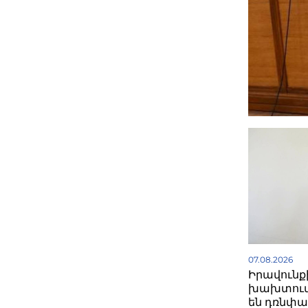
07.08.2026
Իրավունք
խախտում
են դռնփա