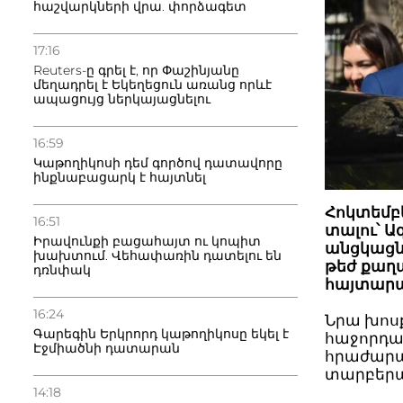
հաշվարկների վրա. փորձագետ
17:16
Reuters-ը գրել է, որ Փաշինյանը
մեղադրել է Եկեղեցուն առանց որևէ
ապացույց ներկայացնելու
16:59
Կաթողիկոսի դեմ գործով դատավորը
ինքնաբացարկ է հայտնել
Հոկտեմբ
16:51
տալու՝ Ա
Իրավունքի բացահայտ ու կոպիտ
անցկացն
խախտում. Վեհափառին դատելու են
թեժ քաղա
դռնփակ
հայտարա
16:24
Նրա խոս
Գարեգին Երկրորդ կաթողիկոսը եկել է
հաջորդակ
Էջմիածնի դատարան
հրաժարա
տարբերա
14:18