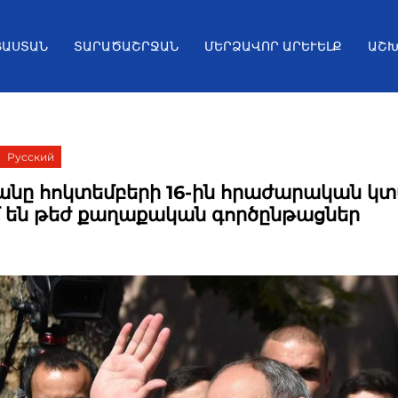
ՅԱՍՏԱՆ
ՏԱՐԱԾԱՇՐՋԱՆ
ՄԵՐՁԱՎՈՐ ԱՐԵՒԵԼՔ
ԱՇԽ
Русский
անը հոկտեմբերի 16-ին հրաժարական կտ
մ են թեժ քաղաքական գործընթացներ