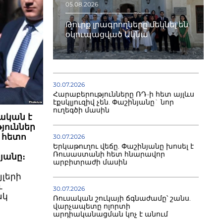
05.08.2026
Թուրք լրագրողները մեկնել են
օկուպացված Ակնա
30.07.2026
Հարաբերությունները ՌԴ-ի հետ այլևս
էքսկլյուզիվ չեն. Փաշինյանը` նոր
ուղեգծի մասին
ական է
յուններ
 հետո
30.07.2026
Երկաթուղու վեճը. Փաշինյանը խոսել է
Ռուսաստանի հետ հնարավոր
յանը։
արբիտրաժի մասին
լերի
ւ
30.07.2026
ակ
Ռուսական շուկայի ճգնաժամը՝ շանս.
վարչապետը ոլորտի
արդիականացման կոչ է անում