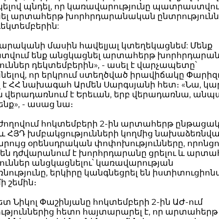
ելով պնդել, որ կառավարությունը պատրաստվու
ել արտահերթ խորհրդարանական ընտրությունն
եկտեմբերին:
ժարականի մասին հավելյալ կտեղեկացնեմ: Մենք
վում ենք անցկացնել արտահերթ խորհրդարա
ուններ դեկտեմբերին», - ասել է վարչապետը՝
ելով, որ երկրում ստեղծված իրավիճակը Փարիզ
 է ՀՀ նախագահ Արմեն Սարգսյանի հետ։ «Նա, կա
ն վերադառնում է Երեւան, երբ վերադառնա, անպ
նք», - ասաց նա։
 ժողովում հոկտեմբերի 2-ին արտահերթ ընթացա
 և ՀՅԴ խմբակցությունների կողմից նախաձեռնվ
րույց օրենսդրական փոփոխությունները, որոնց
են դժվարանում է խորհրդարանը ցրելու և արտա
ուններ անցկացնելու՝ կառավարության
ությունը, երկիրը կանգնեցրել են իստիտուցիոն
 շեմին։
 Նիկոլ Փաշինյանը հոկտեմբերի 2-ին ԱԺ-ում
ւթյուններից հետո հայտարարել է, որ արտահերթ