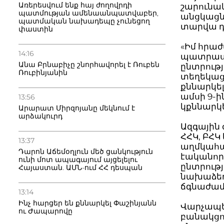
Առերեսվում ենք հայ ժողովրդի
շարունակ
պատմության ամենաանպատվաբեր,
անցկացն
պատմական նախադեպը չունեցող
տարվա դ
փաստին
«Իմ հրա
14:16
պատրաստ
Անա Բրնաբիչը շնորհավորել է Ռուբեն
ընտրությ
Ռուբինյանին
տեղեկացն
քննարկել
ամսի 9-ի
13:56
կքննարկե
Արարատ Միրզոյանը մեկնում է
արձակուրդ
Ազգային
ՀՀԿ, ԲՀԿ
13:37
աղմկահա
Դարոն Աճեմօղլուն մեծ ցանկություն
էականոր
ունի մոտ ապագայում այցելելու
ընտրությ
Հայաստան. ԱՄՆ-ում ՀՀ դեսպան
նախաձեռն
ճգնաժամի
13:14
Ինչ հարցեր են քննարկել Փաշինյանն
Վարչապետ
ու Ժապարովը
բանակցո