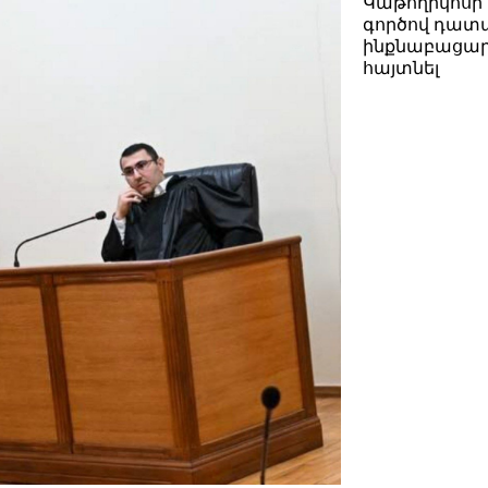
Կաթողիկոսի 
գործով դատ
ինքնաբացար
հայտնել