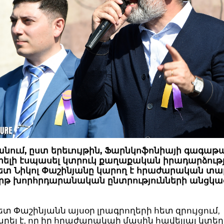
նում, ըստ երեւույթին, Ֆարնկոֆոնիայի գագաթ
րելի էսպասել կտրուկ քաղաքական իրադարձությ
տ Նիկոլ Փաշինյանը կ
ա
ր
ո
ղ է հրաժարական տալ
թ խորհրդարանական ընտրությունների անցկ
 Փաշինյանն այսօր լրագրողերի հետ զրույցում,
ել է, որ իր հրաժարակաի մասին հավելյալ կտե