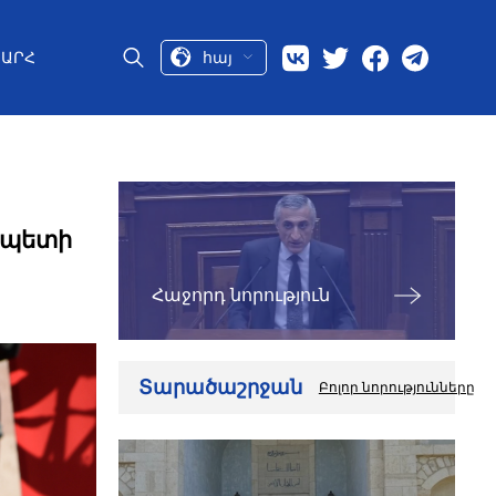
հայ
ԱՐՀ
ապետի
Հաջորդ նորություն
Տարածաշրջան
Բոլոր նորությունները