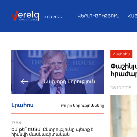
ՎԵՐԼՈՒԾՈՒԹՅՈՒՆ
ՀԱ
8.08.2026
Հայերեն
Փաշինյ
հրաժար
Նախորդ նորություն
08.10.2018
Լրահոս
Բոլոր նորությունները
17:54
ԵՄ թե՞ ԵԱՏՄ. Ընտրությունը պետք է
հիմնվի մասնագիտական