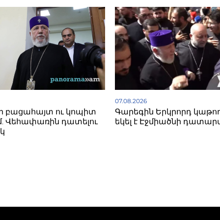
07.08.2026
ի բացահայտ ու կոպիտ
Գարեգին Երկրորդ կաթո
. Վեհափառին դատելու
եկել է Էջմիածնի դատար
կ