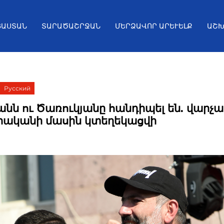
ՅԱՍՏԱՆ
ՏԱՐԱԾԱՇՐՋԱՆ
ՄԵՐՁԱՎՈՐ ԱՐԵՒԵԼՔ
ԱՇԽ
Русский
անն ու Ծառուկյանը հանդիպել են. վարչ
ականի մասին կտեղեկացվի