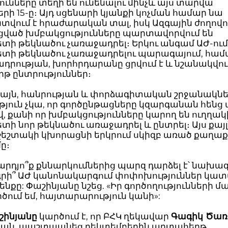
ունները տեղի են ունենալու մինչև այս տարվա
րի 15-ը։ Այդ սցենարի կյանքի կոչման համար նա
վում է հրաժարական տալ, իսկ Ազգային ժողովո
ցված խմբակցությունները պարտավորվում են
տի թեկնածու չառաջադրել։ Երկու անգամ ԱԺ-ու
տի թեկնածու չառաջադրելու պարագայում, համ
րության, խորհրդարանը ցրվում է և նշանակվու
թ ընտրություններ։
ակայն, հանրության և փորձագիտական շրջանակնե
յուն չկա, որ գործընթացները կզարգանան հենց 
, քանի որ խմբակցությունները կարող են ուղղակ
ի նոր թեկնածու առաջադրել և ընտրել։ Այս քայլ
, շեշտակի կխորացնի երկրում սկիզբ առած քաղ
ը։
արդյո՞ք քննարկումներից պարզ դարձել է՝ նախա
րի՞ ԱԺ կանոնակարգում փոփոխություններ կատ
ենքը: Փաշինյանը նշեց. «Իր գործողությունների մ
րծում եմ, հայտարարություն կանի»:
շինյանը
կարծում է, որ ԲՀԿ ղեկավար
Գագիկ Ծառ
թյան, պաշտպանեց դեկտեմբերին արտահերթ