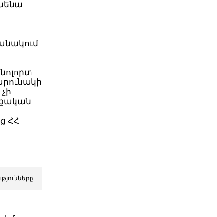
ւնենա
շանակում
թնոլորտ
շարունակի
 չի
աքական
ց ՀՀ
ւթյունները