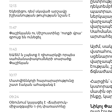
ընտրությ
12:13
դեկտեմբե
պատրաստ
Եկեղեցու դեմ սկսված արշավը
իշխանության թուլության նշան է
ներկայա
վարչապե
վարչապե
11:47
Սահմանադ
Փաշինյանն ու Միշուստինը "ոտքի վրա"
արտահեր
զրույց են ունեցել
Այժմ, ս
11:43
վստահութ
ԵԱՏՄ-ն չպետք է դիտարկվի որպես
սցենարով
սահմանափակումների տարածք.
վարչապետ
Փաշինյան
էության
ճգնաժամ
10:17
Մատվիենկոյի հայտարարությունը
Հարցին՝ 
շատ էական ահազանգ է
կստորագ
մասին օր
ինքը, կա
09:24
Օձունում կայացել է «Ճախրուկ»
Նիկոլ Փա
միջազգային 6-րդ փառատոնը
ըստ էու