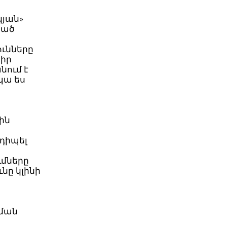
կյան»
նած
ունները
 իր
նում է
պա ես
ին
դիպել
ւմները
ւնը կլինի
նման