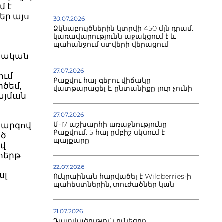
մ է
եր այս
30.07.2026
Ձկնաբույծներին կտրվի 450 մլն դրամ.
կառավարությունն աջակցում է և
պահանջում ստվերի վերացում
նական
27.07.2026
ում
Բաքվու հայ գերու վիճակը
րծեմ,
վատթարացել է. ընտանիքը լուր չունի
այման
27.07.2026
Մ-17 աշխարհի առաջնությունը
կարգով
Բաքվում. 5 հայ ըմբիշ սկսում է
ած
պայքարը
ով
հերթ
22.07.2026
ալ
Ուկրաինան հարվածել է Wildberries-ի
պահեստներին, տուժածներ կան
21.07.2026
Դատվածություն ունեցող