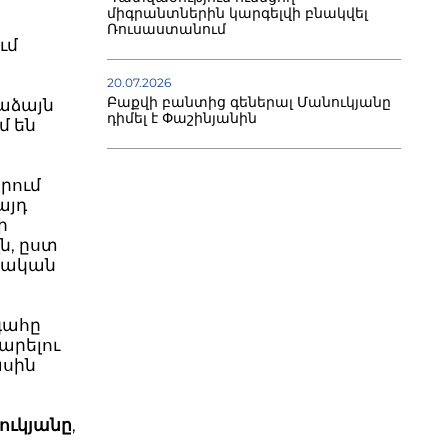
միգրանտներին կարգելվի բնակվել
Ռուսաստանում
ւմ
մ
20.07.2026
Բաքվի բանտից գեներալ Մանուկյանը
աձայն
դիմել է Փաշինյանին
մ են
րում
այդ
ի
ն, ըստ
աքական
գահը
արելու
ասին
ուկյանը
,