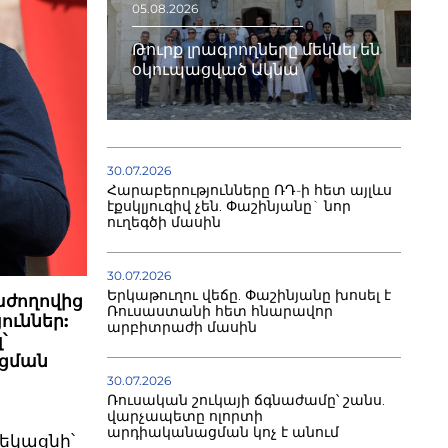
05.08.2026
Թուրք լրագրողները մեկնել են
օկուպացված Ակնա
30.07.2026
Հարաբերությունները ՌԴ-ի հետ այլևս
էքսկլյուզիվ չեն. Փաշինյանը` նոր
ուղեգծի մասին
30.07.2026
Երկաթուղու վեճը. Փաշինյանը խոսել է
աժողովից
Ռուսաստանի հետ հնարավոր
ուններ:
արբիտրաժի մասին
՝
ացման
30.07.2026
Ռուսական շուկայի ճգնաժամը՝ շանս.
վարչապետը ոլորտի
արդիականացման կոչ է անում
ղեկացնի՝