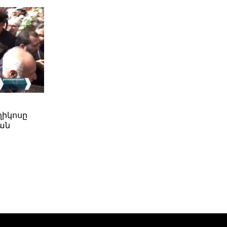
ղիկոսը
ան