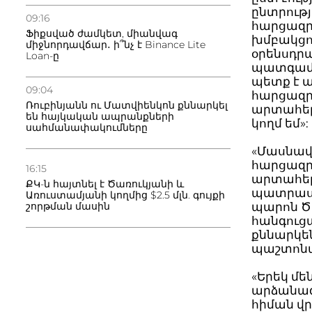
ընտրությ
09:16
հարցազրո
Ֆիքսված ժամկետ, միանվագ
խմբակցո
միջնորդավճար․ ի՞նչ է Binance Lite
օրենսդրա
Loan-ը
պատգամա
պետք է ա
09:04
հարցազրո
Ռուբինյանն ու Մատվիենկոն քննարկել
արտահեր
են հայկական ապրանքների
կողմ եմ»:
սահմանափակումները
«Մասնավ
հարցազր
16:15
արտահեր
ՔԿ-ն հայտնել է Ծառուկյանի և
պատրաստ
Առուստամյանի կողմից $2.5 մլն. գույքի
պարոն Ծա
շորթման մասին
հանգուց
քննարկեն
պաշտոնա
«Երեկ մե
արձանագր
հիման վր