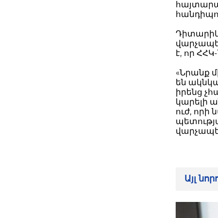
հայտարար
հանդիպո
Դիտարիկմ
վարչապետ
է, որ ՀՀ
«Նրանք մ
են ակնկա
իրենց չհա
կարելի 
ուժ, որի
պետությա
վարչապ
Այլ նո