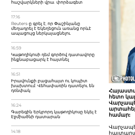
հաշվարկների վրա. փորձագետ
17:16
Reuters-ը գրել է, որ Փաշինյանը
մեղադրել է Եկեղեցուն առանց որևէ
ապացույց ներկայացնելու
16:59
Կաթողիկոսի դեմ գործով դատավորը
ինքնաբացարկ է հայտնել
16:51
Իրավունքի բացահայտ ու կոպիտ
խախտում. Վեհափառին դատելու են
Հայաստա
դռնփակ
հետո կա
Վարչապե
16:24
արտահեր
Գարեգին Երկրորդ կաթողիկոսը եկել է
համար:
Էջմիածնի դատարան
Վարչապետ
14:18
հայտարար