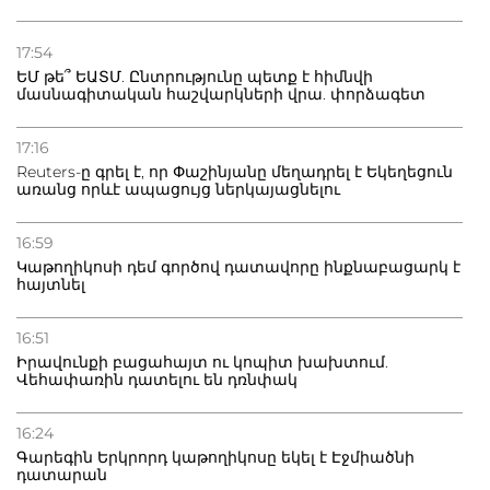
21.07.2026
Դատվածություն ունեցող միգրանտներին կարգելվի
17:54
բնակվել Ռուսաստանում
ԵՄ թե՞ ԵԱՏՄ. Ընտրությունը պետք է հիմնվի
մասնագիտական հաշվարկների վրա. փորձագետ
20.07.2026
Բաքվի բանտից գեներալ Մանուկյանը դիմել է
17:16
Փաշինյանին
Reuters-ը գրել է, որ Փաշինյանը մեղադրել է Եկեղեցուն
առանց որևէ ապացույց ներկայացնելու
16:59
Կաթողիկոսի դեմ գործով դատավորը ինքնաբացարկ է
հայտնել
16:51
Իրավունքի բացահայտ ու կոպիտ խախտում.
Վեհափառին դատելու են դռնփակ
16:24
Գարեգին Երկրորդ կաթողիկոսը եկել է Էջմիածնի
դատարան