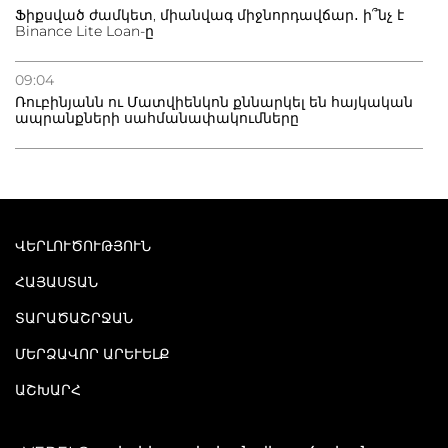
Ֆիքսված ժամկետ, միանվագ միջնորդավճար․ ի՞նչ է
Binance Lite Loan-ը
09:04
Ռուբինյանն ու Մատվիենկոն քննարկել են հայկական
ապրանքների սահմանափակումները
ՎԵՐԼՈՒԾՈՒԹՅՈՒՆ
ՀԱՅԱՍՏԱՆ
ՏԱՐԱԾԱՇՐՋԱՆ
ՄԵՐՁԱՎՈՐ ԱՐԵՒԵԼՔ
ԱՇԽԱՐՀ