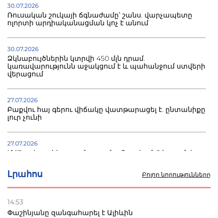
30.07.2026
Ռուսական շուկայի ճգնաժամը՝ շանս. վարչապետը
ոլորտի արդիականացման կոչ է անում
30.07.2026
Ձկնաբույծներին կտրվի 450 մլն դրամ.
կառավարությունն աջակցում է և պահանջում ստվերի
վերացում
27.07.2026
Բաքվու հայ գերու վիճակը վատթարացել է. ընտանիքը
լուր չունի
27.07.2026
Մ-17 աշխարհի առաջնությունը Բաքվում. 5 հայ ըմբիշ
սկսում է պայքարը
Լրահոս
Բոլոր նորությունները
22.07.2026
Ուկրաինան հարվածել է Wildberries-ի պահեստներին,
14:53
տուժածներ կան
Փաշինյանը զանգահարել է Ալիևին