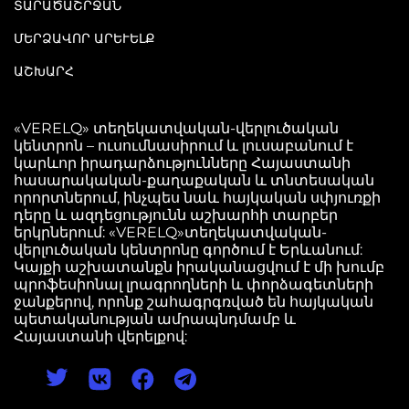
ՏԱՐԱԾԱՇՐՋԱՆ
ՄԵՐՁԱՎՈՐ ԱՐԵՒԵԼՔ
ԱՇԽԱՐՀ
«VERELQ» տեղեկատվական-վերլուծական
կենտրոն – ուսումնասիրում և լուսաբանում է
կարևոր իրադարձությունները Հայաստանի
հասարակական-քաղաքական և տնտեսական
որորտներում, ինչպես նաև հայկական սփյուռքի
դերը և ազդեցությունն աշխարհի տարբեր
երկրներում: «VERELQ»տեղեկատվական-
վերլուծական կենտրոնը գործում է Երևանում:
Կայքի աշխատանքն իրականացվում է մի խումբ
պրոֆեսիոնալ լրագրողների և փորձագետների
ջանքերով, որոնք շահագրգռված են հայկական
պետականության ամրապնդմամբ և
Հայաստանի վերելքով: