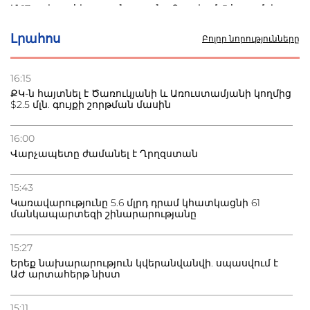
Մ-17 աշխարհի առաջնությունը Բաքվում. 5 հայ ըմբիշ
սկսում է պայքարը
Լրահոս
Բոլոր նորությունները
22.07.2026
Ուկրաինան հարվածել է Wildberries-ի պահեստներին,
16:15
տուժածներ կան
ՔԿ-ն հայտնել է Ծառուկյանի և Առուստամյանի կողմից
$2.5 մլն. գույքի շորթման մասին
21.07.2026
Դատվածություն ունեցող միգրանտներին կարգելվի
16:00
բնակվել Ռուսաստանում
Վարչապետը ժամանել է Ղրղզստան
20.07.2026
15:43
Բաքվի բանտից գեներալ Մանուկյանը դիմել է
Կառավարությունը 5.6 մլրդ դրամ կհատկացնի 61
Փաշինյանին
մանկապարտեզի շինարարությանը
15:27
Երեք նախարարություն կվերանվանվի. սպասվում է
ԱԺ արտահերթ նիստ
15:11