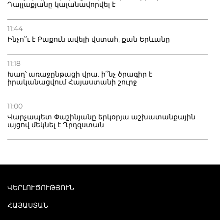
Դալլաքյանը կալանավորվել է
11:44
Ինչո՞ւ է Բաքուն ավելի վստահ, քան Երևանը
11:18
Խաղ՝ առաջընթացի վրա. ի՞նչ ծրագիր է
իրականացվում Հայաստանի շուրջ
11:00
Վարչապետ Փաշինյանը երկօրյա աշխատանքային
այցով մեկնել է Ղրղզստան
ՎԵՐԼՈՒԾՈՒԹՅՈՒՆ
ՀԱՅԱՍՏԱՆ