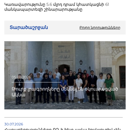
Կառավարությունը 5.6 մլրդ դրամ կհատկացնի 61
մանկապարտեզի շինարարությանը
Տարածաշրջան
Բոլոր նորությունները
05.08.2026
Թուրք լրագրողները մեկնել են օկուպացված
Ակնա
30.07.2026
Հարաբերությունները ՌԴ-ի հետ այլևս էքսկլյուզիվ չեն.