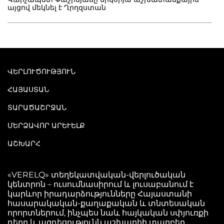
այցով մեկնել է Ղրղզստան
ՎԵՐԼՈՒԾՈՒԹՅՈՒՆ
ՀԱՅԱՍՏԱՆ
ՏԱՐԱԾԱՇՐՋԱՆ
ՄԵՐՁԱՎՈՐ ԱՐԵՒԵԼՔ
ԱՇԽԱՐՀ
«VERELQ» տեղեկատվական-վերլուծական
կենտրոն – ուսումնասիրում և լուսաբանում է
կարևոր իրադարձությունները Հայաստանի
հասարակական-քաղաքական և տնտեսական
որորտներում, ինչպես նաև հայկական սփյուռքի
դերը և ազդեցությունն աշխարհի տարբեր