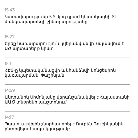
20.07.2026
15:43
Բաքվի բանտից գեներալ Մանուկյանը դիմել է
Կառավարությունը 5.6 մլրդ դրամ կհատկացնի 61
Փաշինյանին
մանկապարտեզի շինարարությանը
15:27
Երեք նախարարություն կվերանվանվի. սպասվում է
ԱԺ արտահերթ նիստ
15:11
ՀԷՑ-ը կպետականացվի և կհանձնվի կոնցեսիոն
կառավարման. Փաշինյան
14:59
Անդրանիկ Սիմոնյանը վերանշանակվել է Հայաստանի
ԱԱԾ տնօրենի պաշտոնում
14:17
Պապուաշվիլին շնորհավորել է Ռուբեն Ռուբինյանին
ընտրվելու կապակցությամբ