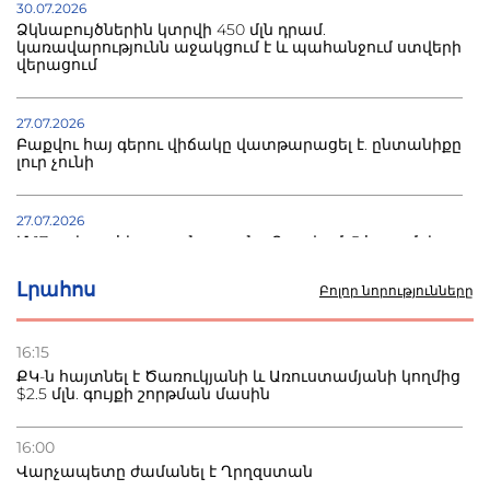
30.07.2026
Ձկնաբույծներին կտրվի 450 մլն դրամ.
կառավարությունն աջակցում է և պահանջում ստվերի
վերացում
27.07.2026
Բաքվու հայ գերու վիճակը վատթարացել է. ընտանիքը
լուր չունի
27.07.2026
Մ-17 աշխարհի առաջնությունը Բաքվում. 5 հայ ըմբիշ
սկսում է պայքարը
Լրահոս
Բոլոր նորությունները
22.07.2026
Ուկրաինան հարվածել է Wildberries-ի պահեստներին,
16:15
տուժածներ կան
ՔԿ-ն հայտնել է Ծառուկյանի և Առուստամյանի կողմից
$2.5 մլն. գույքի շորթման մասին
21.07.2026
Դատվածություն ունեցող միգրանտներին կարգելվի
16:00
բնակվել Ռուսաստանում
Վարչապետը ժամանել է Ղրղզստան