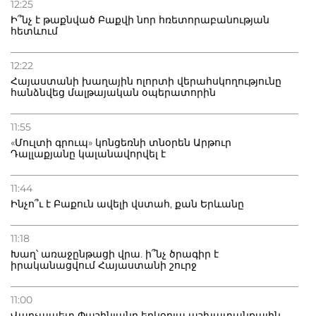
12:25
Ի՞նչ է թաքնված Բաքվի նոր հռետորաբանության
հետևում
12:22
Հայաստանի խաղային ոլորտի վերահսկողությունը
հանձնվեց մալթայական օպերատորին
11:55
«Մուլտի գրուպ» կոնցեռնի տնօրեն Արթուր
Դալլաքյանը կալանավորվել է
11:44
Ինչո՞ւ է Բաքուն ավելի վստահ, քան Երևանը
11:18
Խաղ՝ առաջընթացի վրա. ի՞նչ ծրագիր է
իրականացվում Հայաստանի շուրջ
11:00
Վարչապետ Փաշինյանը երկօրյա աշխատանքային