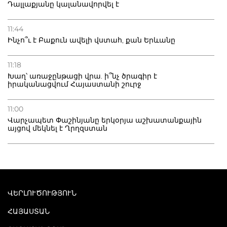
Դալլաքյանը կալանավորվել է
11:44
Ինչո՞ւ է Բաքուն ավելի վստահ, քան Երևանը
11:18
Խաղ՝ առաջընթացի վրա. ի՞նչ ծրագիր է
իրականացվում Հայաստանի շուրջ
11:00
Վարչապետ Փաշինյանը երկօրյա աշխատանքային
այցով մեկնել է Ղրղզստան
ՎԵՐԼՈՒԾՈՒԹՅՈՒՆ
ՀԱՅԱՍՏԱՆ