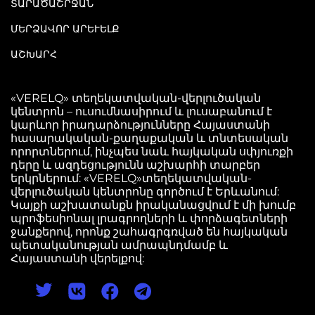
ՏԱՐԱԾԱՇՐՋԱՆ
ՄԵՐՁԱՎՈՐ ԱՐԵՒԵԼՔ
ԱՇԽԱՐՀ
«VERELQ» տեղեկատվական-վերլուծական
կենտրոն – ուսումնասիրում և լուսաբանում է
կարևոր իրադարձությունները Հայաստանի
հասարակական-քաղաքական և տնտեսական
որորտներում, ինչպես նաև հայկական սփյուռքի
դերը և ազդեցությունն աշխարհի տարբեր
երկրներում: «VERELQ»տեղեկատվական-
վերլուծական կենտրոնը գործում է Երևանում:
Կայքի աշխատանքն իրականացվում է մի խումբ
պրոֆեսիոնալ լրագրողների և փորձագետների
ջանքերով, որոնք շահագրգռված են հայկական
պետականության ամրապնդմամբ և
Հայաստանի վերելքով: