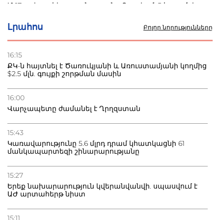
Մ-17 աշխարհի առաջնությունը Բաքվում. 5 հայ ըմբիշ
սկսում է պայքարը
Լրահոս
Բոլոր նորությունները
22.07.2026
Ուկրաինան հարվածել է Wildberries-ի պահեստներին,
16:15
տուժածներ կան
ՔԿ-ն հայտնել է Ծառուկյանի և Առուստամյանի կողմից
$2.5 մլն. գույքի շորթման մասին
21.07.2026
Դատվածություն ունեցող միգրանտներին կարգելվի
16:00
բնակվել Ռուսաստանում
Վարչապետը ժամանել է Ղրղզստան
20.07.2026
15:43
Բաքվի բանտից գեներալ Մանուկյանը դիմել է
Կառավարությունը 5.6 մլրդ դրամ կհատկացնի 61
Փաշինյանին
մանկապարտեզի շինարարությանը
15:27
Երեք նախարարություն կվերանվանվի. սպասվում է
ԱԺ արտահերթ նիստ
15:11