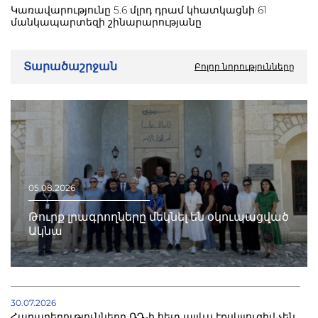
Կառավարությունը 5.6 մլրդ դրամ կհատկացնի 61
մանկապարտեզի շինարարությանը
Տարածաշրջան
Բոլոր նորությունները
05.08.2026
Թուրք լրագրողները մեկնել են օկուպացված
Ակնա
30.07.2026
Հարաբերությունները ՌԴ-ի հետ այլևս էքսկլյուզիվ չեն.