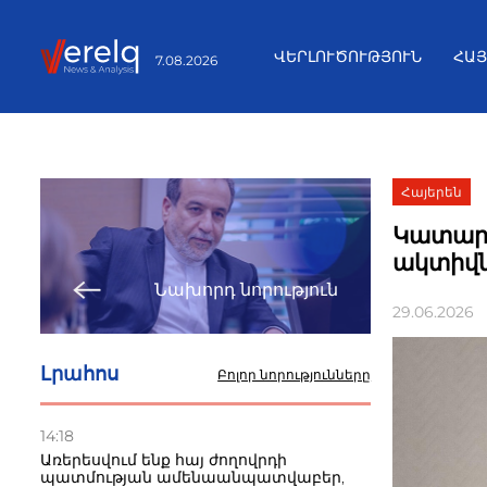
ՎԵՐԼՈՒԾՈՒԹՅՈՒՆ
ՀԱ
7.08.2026
Հայերեն
Կատարը
ակտիվն
Նախորդ նորություն
29.06.2026
Լրահոս
Բոլոր նորությունները
14:18
Առերեսվում ենք հայ ժողովրդի
պատմության ամենաանպատվաբեր,