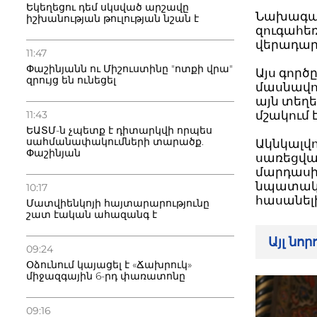
Եկեղեցու դեմ սկսված արշավը
Նախագահի
իշխանության թուլության նշան է
զուգահե
վերադար
11:47
Փաշինյանն ու Միշուստինը "ոտքի վրա"
Այս գործ
զրույց են ունեցել
մասնավոր
այն տեղե
11:43
մշակում 
ԵԱՏՄ-ն չպետք է դիտարկվի որպես
սահմանափակումների տարածք.
Ակնկալվո
Փաշինյան
սառեցվա
մարդասի
նպատակո
10:17
հասանելի
Մատվիենկոյի հայտարարությունը
շատ էական ահազանգ է
Այլ նո
09:24
Օձունում կայացել է «Ճախրուկ»
միջազգային 6-րդ փառատոնը
09:16