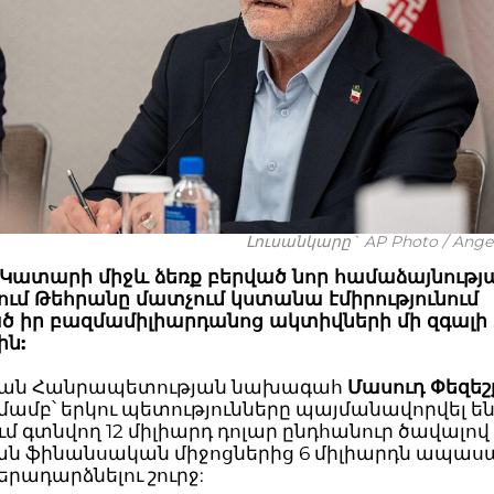
Լուսանկարը` AP Photo / Angel
 Կատարի միջև ձեռք բերված նոր համաձայնությ
ում Թեհրանը մատչում կստանա էմիրությունում
ծ իր բազմամիլիարդանոց ակտիվների մի զգալի
ն:
կան Հանրապետության նախագահ
Մասուդ Փեզե
ամբ՝ երկու պետությունները պայմանավորվել ե
 գտնվող 12 միլիարդ դոլար ընդհանուր ծավալով
ն ֆինանսական միջոցներից 6 միլիարդն ապասա
երադարձնելու շուրջ: