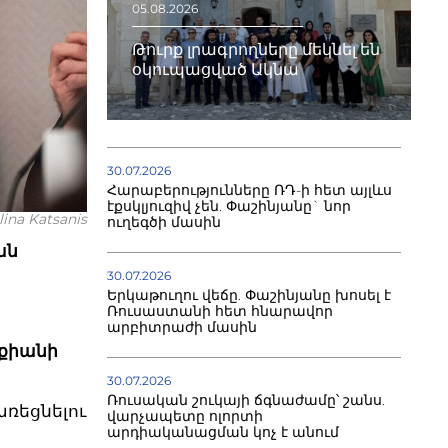
05.08.2026
Թուրք լրագրողները մեկնել են
օկուպացված Ակնա
30.07.2026
Հարաբերությունները ՌԴ-ի հետ այլևս
էքսկլյուզիվ չեն. Փաշինյանը` նոր
ina Katsanis
ուղեգծի մասին
ան
30.07.2026
Երկաթուղու վեճը. Փաշինյանը խոսել է
Ռուսաստանի հետ հնարավոր
արբիտրաժի մասին
շքիանի
ն
30.07.2026
Ռուսական շուկայի ճգնաժամը՝ շանս.
ռեցնելու
վարչապետը ոլորտի
արդիականացման կոչ է անում