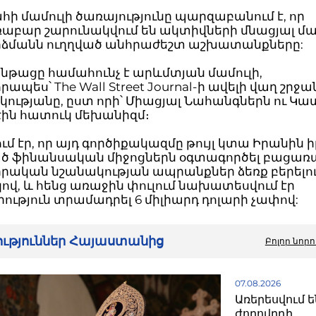
 մամուլի ծառայությունը պարզաբանում է, որ
ռաբար շարունակվում են ակտիվների մնացյալ մ
ձմանն ուղղված անհրաժեշտ աշխատանքները:
ընթացը համահունչ է արևմտյան մամուլի,
ապես՝ The Wall Street Journal-ի ավելի վաղ շր
կությանը, ըստ որի՝ Միացյալ Նահանգներն ու Կ
էին հատուկ մեխանիզմ։
ւմ էր, որ այդ գործիքակազմը թույլ կտա Իրանին ի
ծ ֆինանսական միջոցներն օգտագործել բացա
րական նշանակության ապրանքներ ձեռք բերելո
վ, և հենց առաջին փուլում նախատեսվում էր
ություն տրամադրել 6 միլիարդ դոլարի չափով:
րություններ Հայաստանից
Բոլոր նորո
07.08.2026
Առերեսվում ե
ժողովրդի