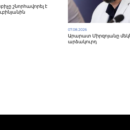
իչը շնորհավորել է
ուբինյանին
07.08.2026
Արարատ Միրզոյանը մեկն
արձակուրդ