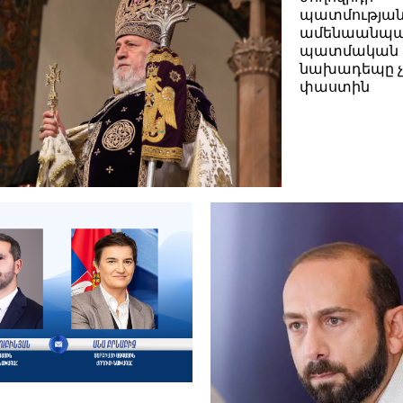
պատմությա
ամենաանպա
պատմական
նախադեպը չ
փաստին