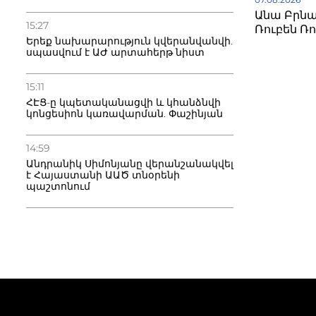
Անա Բրնաբ
15:27
Ռուբեն Ռ
Երեք նախարարություն կվերանվանվի.
սպասվում է ԱԺ արտահերթ նիստ
15:11
ՀԷՑ-ը կպետականացվի և կհանձնվի
կոնցեսիոն կառավարման. Փաշինյան
14:59
Անդրանիկ Սիմոնյանը վերանշանակվել
է Հայաստանի ԱԱԾ տնօրենի
պաշտոնում