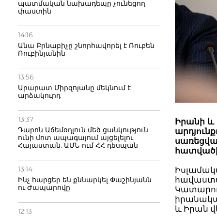
պատմական նախադեպը չունեցող
փաստին
14:16
Անա Բրնաբիչը շնորհավորել է Ռուբեն
Ռուբինյանին
13:56
Արարատ Միրզոյանը մեկնում է
արձակուրդ
13:37
Իրանի և
Դարոն Աճեմօղլուն մեծ ցանկություն
արդյունք
ունի մոտ ապագայում այցելելու
սառեցվա
Հայաստան. ԱՄՆ-ում ՀՀ դեսպան
հատվածի
13:14
Իսլամա
հավաստմ
Ինչ հարցեր են քննարկել Փաշինյանն
ու Ժապարովը
Կատարում
իրանակա
և Իրան վ
12:13