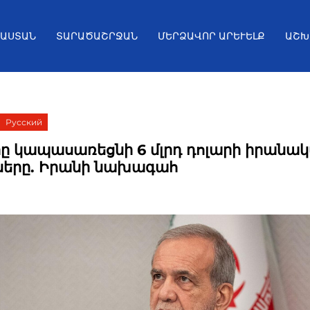
ՅԱՍՏԱՆ
ՏԱՐԱԾԱՇՐՋԱՆ
ՄԵՐՁԱՎՈՐ ԱՐԵՒԵԼՔ
ԱՇԽ
Русский
 կապասառեցնի 6 մլրդ դոլարի իրանա
երը. Իրանի նախագահ