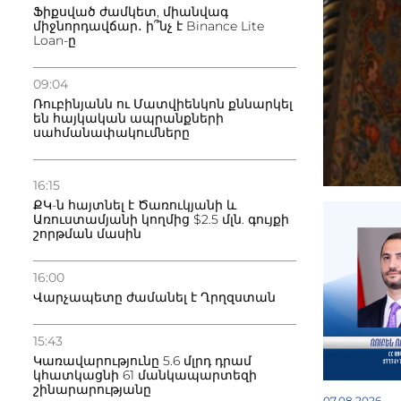
Ֆիքսված ժամկետ, միանվագ
միջնորդավճար․ ի՞նչ է Binance Lite
Loan-ը
09:04
Ռուբինյանն ու Մատվիենկոն քննարկել
են հայկական ապրանքների
սահմանափակումները
16:15
ՔԿ-ն հայտնել է Ծառուկյանի և
Առուստամյանի կողմից $2.5 մլն. գույքի
շորթման մասին
16:00
Վարչապետը ժամանել է Ղրղզստան
15:43
Կառավարությունը 5.6 մլրդ դրամ
կհատկացնի 61 մանկապարտեզի
շինարարությանը
07.08.2026