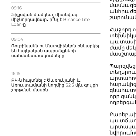
մասնագե
09:16
անհրաժե
Ֆիքսված ժամկետ, միանվագ
շարունակ
միջնորդավճար․ ի՞նչ է Binance Lite
Loan-ը
Հաջորդ օ
տեխնիկան
09:04
պատասխա
Ռուբինյանն ու Մատվիենկոն քննարկել
ժամը մե
են հայկական ապրանքների
մասշտաբ
սահմանափակումները
Պարզվեց
տեղերու
16:15
արտահոս
ՔԿ-ն հայտնել է Ծառուկյանի և
հարակից
Առուստամյանի կողմից $2.5 մլն. գույքի
շորթման մասին
գնահատմ
որը ցան
ողբերգա
Բարեբախ
պատճառո
արտական
նվիրումո