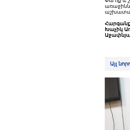
Փա՛ռք և 
առաջինն 
աշխատա
Հարգանք
Խաչիկ Ա
Աջափնյա
Այլ նո