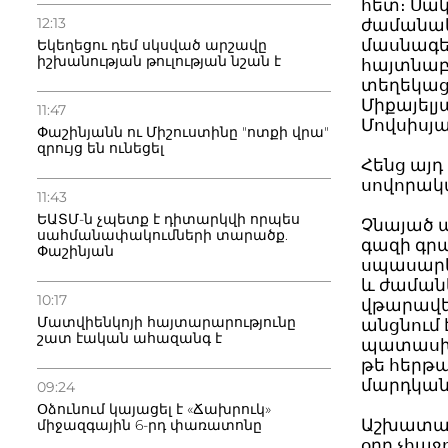
հետ։ Սա
12:13
ժամանակ
մասնագետ
Եկեղեցու դեմ սկսված արշավը
իշխանության թուլության նշան է
հայտնաբ
տեղեկաց
Միքայել
11:47
Մովսիսյա
Փաշինյանն ու Միշուստինը "ոտքի վրա"
զրույց են ունեցել
Հենց այդ
սովորակ
11:43
ԵԱՏՄ-ն չպետք է դիտարկվի որպես
Չնայած 
սահմանափակումների տարածք.
գազի գր
Փաշինյան
սպասարկ
և ժամանե
10:17
վթարավե
Մատվիենկոյի հայտարարությունը
անցնում 
շատ էական ահազանգ է
պատասխա
թե հերթա
մարդկան
09:24
Օձունում կայացել է «Ճախրուկ»
Աշխատանք
միջազգային 6-րդ փառատոնը
օրը չհա