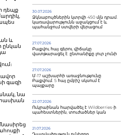
ի դեպք
30.07.2026
մարդիկ,
Ձկնաբույծներին կտրվի 450 մլն դրամ.
զապես
կառավարությունն աջակցում է և
պահանջում ստվերի վերացում
ման և
27.07.2026
ր ընկան
Բաքվու հայ գերու վիճակը
դա
վատթարացել է. ընտանիքը լուր չունի
ղ
ում։
27.07.2026
Մ-17 աշխարհի առաջնությունը
գավոր
Բաքվում. 5 հայ ըմբիշ սկսում է
սի գազի
պայքարը
անակ, նա
ատասխան
22.07.2026
Ուկրաինան հարվածել է Wildberries-ի
պահեստներին, տուժածներ կան
մնասիրեց
21.07.2026
տահոսքի
Դատվածություն ունեցող