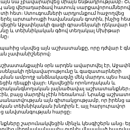
կայն նա չբավարարվեց միայն ենթադրությամբ։ 
 անց վերադարձավ հատուկ սարքավորումներով
ի հետ։ Ստուգումների արդյունքում հաջողվեց
երել արտահոսքի հավանական գոտին, ինչից հե
վեցին Աջափնյակի գազի գրասենյակի ղեկավար 
յանը և տեխնիկական գծով տեղակալ Մխիթար
նը։
 պահից սկսվեց այն աշխատանքը, որը դժվար է 
ան չափանիշներով։
աշխատանքային օրն արդեն ավարտվել էր, Աջափ
ասենյակի ղեկավարությունը և գազատարների
ման ամբողջ անձնակազմը մեկ մարդու պես հա
ցին դեպքի վայր։ Սկսվեցին որոնողական և
րականգնողական լայնածավալ աշխատանքներ։
էին, բայց մարդիկ չէին հեռանում։ Նրանք աշխատո
նատվության այն գիտակցությամբ, որ իրենց ա
կան տեխնիկական խնդիրն է, այլ հարյուրավոր
ց անվտանգության հարցը։
ները շարունակվեցին մինչև կեսգիշերն անց։ Ե
ջողվեց վերջնականապես գտնել վնասված հատվա