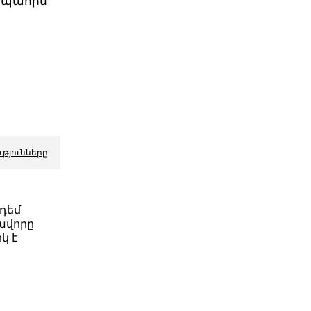
ի պահին
ւթյունները
դեմ
ավորը
կ է