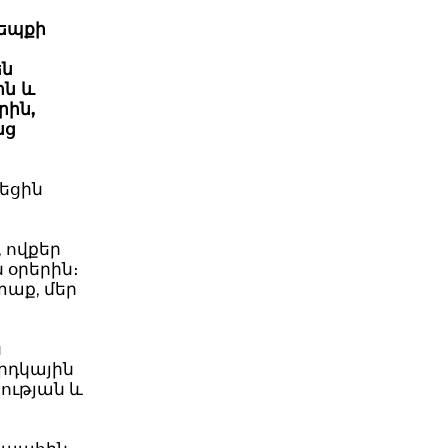
դեպքի
են
ին և
րին,
նց
եցին
 ովքեր
 օրերին։
տաք, մեր
ս
արդկային
ւթյան և