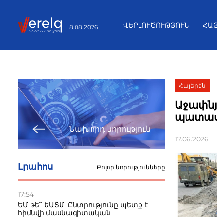
ՎԵՐԼՈՒԾՈՒԹՅՈՒՆ
ՀԱ
8.08.2026
Հայերեն
Աջափնյա
պատասխ
Նախորդ նորություն
17.06.2026
Լրահոս
Բոլոր նորությունները
17:54
ԵՄ թե՞ ԵԱՏՄ. Ընտրությունը պետք է
հիմնվի մասնագիտական