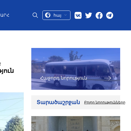
հայ
ԱՐՀ
բ
յուն
Հաջորդ նորություն
Տարածաշրջան
Բոլոր նորությունները