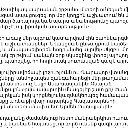
Աջափնյակ վարչական շրջանում տեղի ունեցած մ
նգամ ապացուցեց, որ մեր կողքին աշխատում են 
ամար ծառայողական պարտականությունը պար
 չէ, այլ իրական առաքելություն։
օր առաջ մեր այգում կատարվում էին բարեկարգ
ն աշխատանքներ։ Եռակցման ընթացքում կայծե
, և անսպասելիորեն հողը սկսեց այրվել։ Սկզբում 
կ էր թվում, սակայն երբ սկսեցինք փորել այրվո
 պարզվեց, որ հողի տակ կուտակված գազ է այրվ
ով իրավիճակի լրջությունն ու հնարավոր վտան
ները՝ անմիջապես զանգահարեցի մեր թաղամա
ման տեսուչ Նելլի Անախասյանին։ Չնայած
քային օրվա ավարտին մնացել էր շատ քիչ ժամ
այրկյան իսկ կորցնելու կազմակերպեց համապ
քը և դեպքի վայր ուղարկեց Գազատարների
ման տեղամասի պետ Արմեն Բադալյանին։
ադալյանը ժամանելուց հետո մանրակրկիտ ուսու
 և կասկած հայտնեց, որ գործ ունենք գազի ար