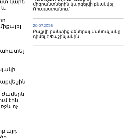
Շատ կարճ
միգրանտներին կարգելվի բնակվել
 և
Ռուսաստանում
տո
20.07.2026
Միքայել
Բաքվի բանտից գեներալ Մանուկյանը
դիմել է Փաշինյանին
գնահատել
նյակի
վաքվեցին
 Ժամերն
ւմ էին
ռջև ոչ
րբ այդ
ծը,