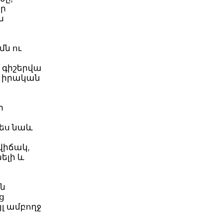
որ
ն
մն ու
 գիշերվա
ի իրական
ր
պես նաև
վիճակ,
ելի և
յն
ց
լ ամբողջ