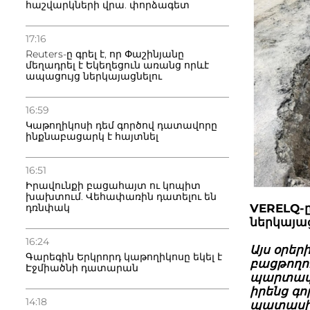
հաշվարկների վրա. փորձագետ
17:16
Reuters-ը գրել է, որ Փաշինյանը
մեղադրել է Եկեղեցուն առանց որևէ
ապացույց ներկայացնելու
16:59
Կաթողիկոսի դեմ գործով դատավորը
ինքնաբացարկ է հայտնել
16:51
Իրավունքի բացահայտ ու կոպիտ
խախտում. Վեհափառին դատելու են
դռնփակ
VERELQ-ը
ներկայա
16:24
Այս օրեր
Գարեգին Երկրորդ կաթողիկոսը եկել է
բացթողու
Էջմիածնի դատարան
պարտավո
իրենց գո
14:18
պատասխա