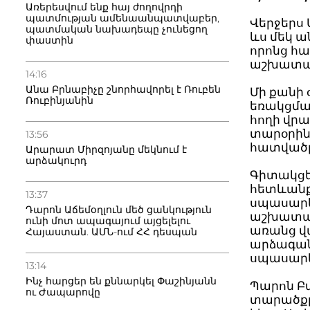
Առերեսվում ենք հայ ժողովրդի
պատմության ամենաանպատվաբեր,
Վերջերս 
պատմական նախադեպը չունեցող
ևս մեկ ա
փաստին
որոնց հ
աշխատանք
14:16
Անա Բրնաբիչը շնորհավորել է Ռուբեն
Մի քանի 
Ռուբինյանին
եռակցմա
հողի վրա
տարօրինա
13:56
հատվածը,
Արարատ Միրզոյանը մեկնում է
արձակուրդ
Գիտակցել
հետևանք
13:37
սպասարկ
Դարոն Աճեմօղլուն մեծ ցանկություն
աշխատան
ունի մոտ ապագայում այցելելու
առանց վ
Հայաստան. ԱՄՆ-ում ՀՀ դեսպան
արձագան
սպասարկ
13:14
Ինչ հարցեր են քննարկել Փաշինյանն
Պարոն Բ
ու Ժապարովը
տարածքը