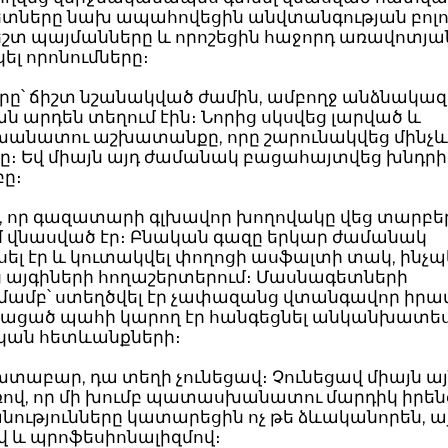
տները նախ ապահովեցին անվտանգության բոլ
շտ պայմանները և որոշեցին հաջորդ առավոտյա
ել որոնումները։
րը՝ ճիշտ նշանակված ժամին, ամբողջ անձնակազ
 արդեն տեղում էին։ Նորից սկսվեց լարված և
նատու աշխատանքը, որը շարունակվեց մինչև
կը։ Եվ միայն այդ ժամանակ բացահայտվեց խնդր
ը։
, որ գազատարի գլխավոր խողովակը վեց տարբե
մ վնասված էր։ Բնական գազը երկար ժամանակ
ել էր և կուտակվել փողոցի ասֆալտի տակ, ինչ
 այգիների հողաշերտերում։ Մասնագետների
ամբ՝ ստեղծվել էր չափազանց վտանգավոր իրա
կացած պահի կարող էր հանգեցնել անկանխատես
կան հետևանքների։
տաբար, դա տեղի չունեցավ։ Չունեցավ միայն ա
վ, որ մի խումբ պատասխանատու մարդիկ իրեն
ությունները կատարեցին ոչ թե ձևականորեն, այ
վ և պրոֆեսիոնալիզմով։