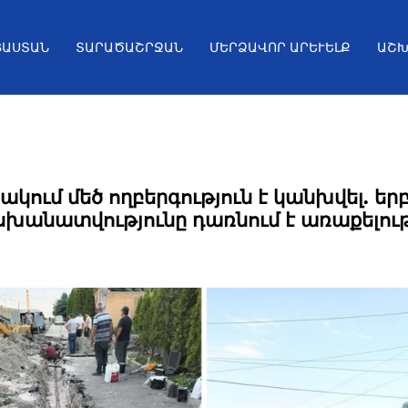
ՅԱՍՏԱՆ
ՏԱՐԱԾԱՇՐՋԱՆ
ՄԵՐՁԱՎՈՐ ԱՐԵՒԵԼՔ
ԱՇԽ
կում մեծ ողբերգություն է կանխվել. եր
անատվությունը դառնում է առաքելութ