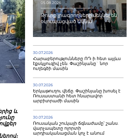
05.08.2026
Թուրք լրագրողները մեկնել են
օկուպացված Ակնա
30.07.2026
Հարաբերությունները ՌԴ-ի հետ այլևս
էքսկլյուզիվ չեն. Փաշինյանը` նոր
ուղեգծի մասին
30.07.2026
Երկաթուղու վեճը. Փաշինյանը խոսել է
Ռուսաստանի հետ հնարավոր
արբիտրաժի մասին
երից և
յունը
30.07.2026
Ռուսական շուկայի ճգնաժամը՝ շանս.
ովքեր
վարչապետը ոլորտի
արդիականացման կոչ է անում
երով։