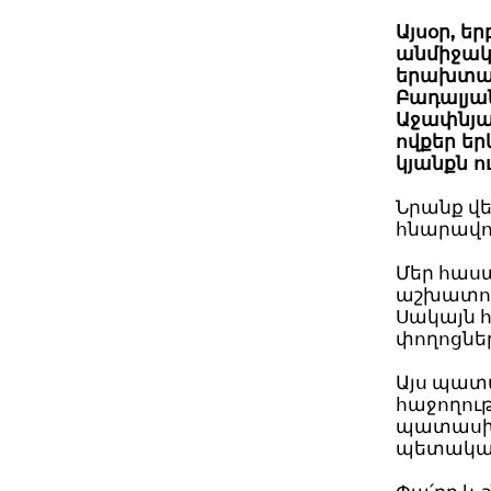
Այսօր, ե
անմիջակ
երախտագ
Բադալյան
Աջափնյա
ովքեր ե
կյանքն 
Նրանք վ
հնարավո
Մեր հասա
աշխատում
Սակայն հ
փողոցներ
Այս պատմ
հաջողութ
պատասխ
պետական