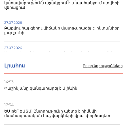
կառավարությունն աջակցում է և պահանջում ստվերի
վերացում
27.07.2026
Բաքվու հայ գերու վիճակը վատթարացել է. ընտանիքը
լուր չունի
27.07.2026
Մ-17 աշխարհի առաջնությունը Բաքվում. 5 հայ ըմբիշ
սկսում է պայքարը
Լրահոս
Բոլոր նորությունները
22.07.2026
Ուկրաինան հարվածել է Wildberries-ի պահեստներին,
14:53
տուժածներ կան
Փաշինյանը զանգահարել է Ալիևին
21.07.2026
Դատվածություն ունեցող միգրանտներին կարգելվի
17:54
բնակվել Ռուսաստանում
ԵՄ թե՞ ԵԱՏՄ. Ընտրությունը պետք է հիմնվի
մասնագիտական հաշվարկների վրա. փորձագետ
20.07.2026