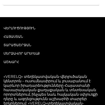
ՎԵՐԼՈՒԾՈՒԹՅՈՒՆ
ՀԱՅԱՍՏԱՆ
ՏԱՐԱԾԱՇՐՋԱՆ
ՄԵՐՁԱՎՈՐ ԱՐԵՒԵԼՔ
ԱՇԽԱՐՀ
«VERELQ» տեղեկատվական-վերլուծական
կենտրոն – ուսումնասիրում և լուսաբանում է
կարևոր իրադարձությունները Հայաստանի
հասարակական-քաղաքական և տնտեսական
որորտներում, ինչպես նաև հայկական սփյուռքի
դերը և ազդեցությունն աշխարհի տարբեր
երկրներում: «VERELQ»տեղեկատվական-