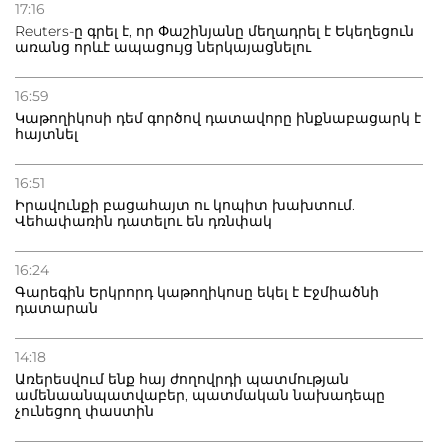
Բաքվի բանտից գեներալ Մանուկյանը դիմել է
17:16
Փաշինյանին
Reuters-ը գրել է, որ Փաշինյանը մեղադրել է Եկեղեցուն
առանց որևէ ապացույց ներկայացնելու
16:59
Կաթողիկոսի դեմ գործով դատավորը ինքնաբացարկ է
հայտնել
16:51
Իրավունքի բացահայտ ու կոպիտ խախտում.
Վեհափառին դատելու են դռնփակ
16:24
Գարեգին Երկրորդ կաթողիկոսը եկել է Էջմիածնի
դատարան
14:18
Առերեսվում ենք հայ ժողովրդի պատմության
ամենաանպատվաբեր, պատմական նախադեպը
չունեցող փաստին