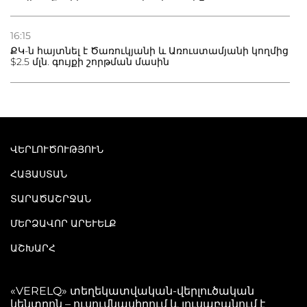
16:15
ՔԿ-ն հայտնել է Ծառուկյանի և Առուստամյանի կողմից
$2.5 մլն. գույքի շորթման մասին
ՎԵՐԼՈՒԾՈՒԹՅՈՒՆ
ՀԱՅԱՍՏԱՆ
ՏԱՐԱԾԱՇՐՋԱՆ
ՄԵՐՁԱՎՈՐ ԱՐԵՒԵԼՔ
ԱՇԽԱՐՀ
«VERELQ» տեղեկատվական-վերլուծական
կենտրոն – ուսումնասիրում և լուսաբանում է