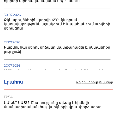
ոլորտի արդիականացման կոչ է անում
30.07.2026
Ձկնաբույծներին կտրվի 450 մլն դրամ.
կառավարությունն աջակցում է և պահանջում ստվերի
վերացում
27.07.2026
Բաքվու հայ գերու վիճակը վատթարացել է. ընտանիքը
լուր չունի
27.07.2026
Մ-17 աշխարհի առաջնությունը Բաքվում. 5 հայ ըմբիշ
սկսում է պայքարը
Լրահոս
Բոլոր նորությունները
22.07.2026
Ուկրաինան հարվածել է Wildberries-ի պահեստներին,
17:54
տուժածներ կան
ԵՄ թե՞ ԵԱՏՄ. Ընտրությունը պետք է հիմնվի
մասնագիտական հաշվարկների վրա. փորձագետ
21.07.2026