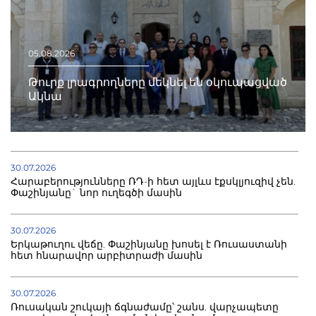
05.08.2026
Թուրք լրագրողները մեկնել են օկուպացված
Ակնա
30.07.2026
Հարաբերությունները ՌԴ-ի հետ այլևս էքսկլյուզիվ չեն.
Փաշինյանը` նոր ուղեգծի մասին
30.07.2026
Երկաթուղու վեճը. Փաշինյանը խոսել է Ռուսաստանի
հետ հնարավոր արբիտրաժի մասին
30.07.2026
Ռուսական շուկայի ճգնաժամը՝ շանս. վարչապետը