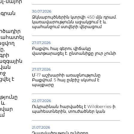
լ-մայոր
30.07.2026
իգրան
Ձկնաբույծներին կտրվի 450 մլն դրամ.
կառավարությունն աջակցում է և
պահանջում ստվերի վերացում
րծադիր
գնահատել
ացվող
27.07.2026
Բաքվու հայ գերու վիճակը
ը,
վատթարացել է. ընտանիքը լուր չունի
գրի
ազգային
նվան
27.07.2026
ոջ
Մ-17 աշխարհի առաջնությունը
վել է
Բաքվում. 5 հայ ըմբիշ սկսում է
պայքարը
թյունը
22.07.2026
 և
Ուկրաինան հարվածել է Wildberries-ի
ավար
պահեստներին, տուժածներ կան
ւմ
21.07.2026
Դատվածություն ունեցող