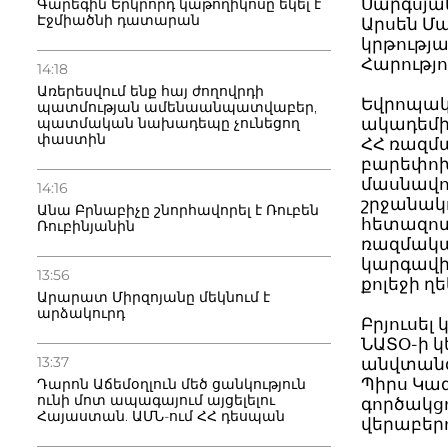
Սարգսյա
Գարեգին Երկրորդ կաթողիկոսը եկել է
Էջմիածնի դատարան
Արսեն Մ
կրթությ
Հարությո
14:18
Առերեսվում ենք հայ ժողովրդի
Եվրոպակ
պատմության ամենաանպատվաբեր,
պատմական նախադեպը չունեցող
ակադեմի
փաստին
ՀՀ ռազմ
բարեփոխո
մասնավո
14:16
շրջանակ
Անա Բրնաբիչը շնորհավորել է Ռուբեն
հետազոտ
Ռուբինյանին
ռազմակա
կարգավի
13:56
քոլեջի 
Արարատ Միրզոյանը մեկնում է
արձակուրդ
Բրյուսել
ՆԱՏՕ-ի 
13:37
անվտանգ
Պիրս Կա
Դարոն Աճեմօղլուն մեծ ցանկություն
ունի մոտ ապագայում այցելելու
գործակց
Հայաստան. ԱՄՆ-ում ՀՀ դեսպան
վերաբեր