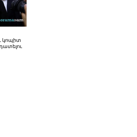
ւ կոպիտ
դատելու