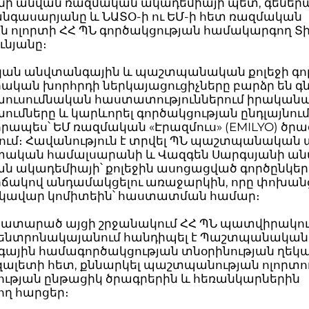
նի անվան ռազմական ակադեմիայի պետ, գեներա
անգասարյանը և ՆԱՏՕ-ի ու ԵՄ-ի հետ ռազմական
ան ոլորտի ՀՀ ՊՆ գործակցության համակարգող Տ
ւնյանը։
ան անվտանգային և պաշտպանական քոլեջի գո
ական խորհրդի ներկայացուցիչները բարձր են 
աուսումնական հաստատություններում իրական
ւմները և կարևորել գործակցության ընդլայնում
րապես՝ ԵՄ ռազմական «Էրազմուս» (EMILYO) ծրա
ում։ Հավանություն է տրվել ՊՆ պաշտպանական 
ական համալսարանի և Վազգեն Սարգսյանի ա
ն ակադեմիայի՝ քոլեջին ասոցացված գործընկեր
ճակով անդամակցելու առաջարկին, որը փոխանց
ղեկավար կոմիտեին՝ հաստատման համար։
 կատարած այցի շրջանակում ՀՀ ՊՆ պատվիրակու
կենտրոնակայանում հանդիպել է Պաշտպանական
ային համագործակցության տնօրինության ղեկ
զալետի հետ, քննարկել պաշտպանության ոլորտո
ության ընթացիկ ծրագրերին և հեռանկարներին
ող հարցեր։