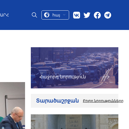
հայ
ԱՐՀ
Հաջորդ նորություն
Տարածաշրջան
Բոլոր նորությունները