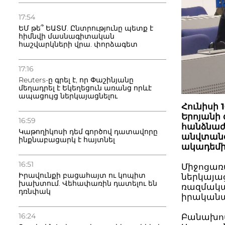
17:54
ԵՄ թե՞ ԵԱՏՄ. Ընտրությունը պետք է
հիմնվի մասնագիտական
հաշվարկների վրա. փորձագետ
17:16
Reuters-ը գրել է, որ Փաշինյանը
մեղադրել է Եկեղեցուն առանց որևէ
ապացույց ներկայացնելու
Հունիսի 
Երոյանի
16:59
հանձնաժ
Կաթողիկոսի դեմ գործով դատավորը
անվտանգ
ինքնաբացարկ է հայտնել
ակադեմի
16:51
Միջոցառմ
Իրավունքի բացահայտ ու կոպիտ
ներկայա
խախտում. Վեհափառին դատելու են
ռազմակա
դռնփակ
իրականա
16:24
Բանախոսո