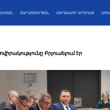
ՅԱՍՏԱՆ
ՏԱՐԱԾԱՇՐՋԱՆ
ՄԵՐՁԱՎՈՐ ԱՐԵՒԵԼՔ
ԱՇԽ
իրակությունը Բրյուսելում էր