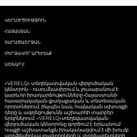
ՎԵՐԼՈՒԾՈՒԹՅՈՒՆ
ՀԱՅԱՍՏԱՆ
ՏԱՐԱԾԱՇՐՋԱՆ
ՄԵՐՁԱՎՈՐ ԱՐԵՒԵԼՔ
ԱՇԽԱՐՀ
«VERELQ» տեղեկատվական-վերլուծական
կենտրոն – ուսումնասիրում և լուսաբանում է
կարևոր իրադարձությունները Հայաստանի
հասարակական-քաղաքական և տնտեսական
որորտներում, ինչպես նաև հայկական սփյուռքի
դերը և ազդեցությունն աշխարհի տարբեր
երկրներում: «VERELQ»տեղեկատվական-
վերլուծական կենտրոնը գործում է Երևանում:
Կայքի աշխատանքն իրականացվում է մի խումբ
պրոֆեսիոնալ լրագրողների և փորձագետների