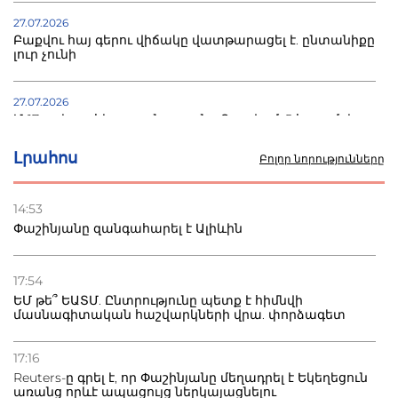
27.07.2026
Բաքվու հայ գերու վիճակը վատթարացել է. ընտանիքը
լուր չունի
27.07.2026
Մ-17 աշխարհի առաջնությունը Բաքվում. 5 հայ ըմբիշ
սկսում է պայքարը
Լրահոս
Բոլոր նորությունները
22.07.2026
Ուկրաինան հարվածել է Wildberries-ի պահեստներին,
14:53
տուժածներ կան
Փաշինյանը զանգահարել է Ալիևին
21.07.2026
Դատվածություն ունեցող միգրանտներին կարգելվի
17:54
բնակվել Ռուսաստանում
ԵՄ թե՞ ԵԱՏՄ. Ընտրությունը պետք է հիմնվի
մասնագիտական հաշվարկների վրա. փորձագետ
20.07.2026
Բաքվի բանտից գեներալ Մանուկյանը դիմել է
17:16
Փաշինյանին
Reuters-ը գրել է, որ Փաշինյանը մեղադրել է Եկեղեցուն
առանց որևէ ապացույց ներկայացնելու