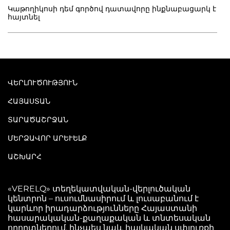
Կաթողիկոսի դեմ գործով դատավորը ինքնաբացարկ է
հայտնել
ՎԵՐԼՈՒԾՈՒԹՅՈՒՆ
ՀԱՅԱՍՏԱՆ
ՏԱՐԱԾԱՇՐՋԱՆ
ՄԵՐՁԱՎՈՐ ԱՐԵՒԵԼՔ
ԱՇԽԱՐՀ
«VERELQ» տեղեկատվական-վերլուծական
կենտրոն – ուսումնասիրում և լուսաբանում է
կարևոր իրադարձությունները Հայաստանի
հասարակական-քաղաքական և տնտեսական
որորտներում, ինչպես նաև հայկական սփյուռքի