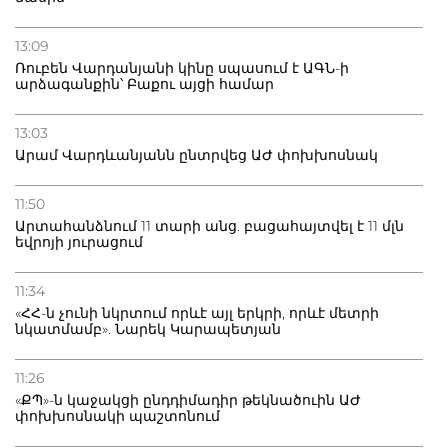
Բաքվու հայ գերու վիճակը վատթարացել է. ընտանիքը
լուր չունի
13:09
Ռուբեն Վարդանյանի կինը սպասում է ԱԳՆ-ի
արձագանքին՝ Բաքու այցի համար
13:03
Արամ Վարդևանյանն ընտրվեց ԱԺ փոխխոսնակ
11:50
Արտահանձնում 11 տարի անց. բացահայտվել է 11 մլն
եվրոյի յուրացում
11:34
«ՀՀ-ն չունի նկրտում որևէ այլ երկրի, որևէ մետրի
նկատմամբ». Նարեկ Կարապետյան
11:26
«ՔՊ»-ն կաջակցի ընդդիմադիր թեկնածուին ԱԺ
փոխխոսնակի պաշտոնում