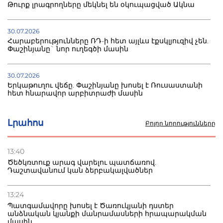
Թուրք լրագրողները մեկնել են օկուպացված Ակնա
30.07.2026
Հարաբերությունները ՌԴ-ի հետ այլևս էքսկլյուզիվ չեն.
Փաշինյանը` նոր ուղեգծի մասին
30.07.2026
Երկաթուղու վեճը. Փաշինյանը խոսել է Ռուսաստանի
հետ հնարավոր արբիտրաժի մասին
30.07.2026
Լրահոս
Բոլոր նորությունները
Ռուսական շուկայի ճգնաժամը՝ շանս. վարչապետը
ոլորտի արդիականացման կոչ է անում
13:40
Ծեծկռտուք արագ վարելու պատճառով.
30.07.2026
Դաշտավանում կան ձերբակալվածներ
Ձկնաբույծներին կտրվի 450 մլն դրամ.
կառավարությունն աջակցում է և պահանջում ստվերի
վերացում
13:24
Պատգամավորը խոսել է Ծառուկյանի դստեր
անձնական կյանքի մանրամասների հրապարակման
27.07.2026
մասին