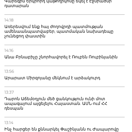
Գարեգին Երկրորդ կաթողիկոսը եկել է Էջմիածնի
դատարան
14:18
Առերեսվում ենք հայ ժողովրդի պատմության
ամենաանպատվաբեր, պատմական նախադեպը
չունեցող փաստին
14:16
Անա Բրնաբիչը շնորհավորել է Ռուբեն Ռուբինյանին
13:56
Արարատ Միրզոյանը մեկնում է արձակուրդ
13:37
Դարոն Աճեմօղլուն մեծ ցանկություն ունի մոտ
ապագայում այցելելու Հայաստան. ԱՄՆ-ում ՀՀ
դեսպան
13:14
Ինչ հարցեր են քննարկել Փաշինյանն ու Ժապարովը