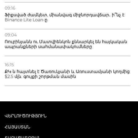
09:16
Ֆիքսված ժամկետ, միանվագ միջնորդավճար․ ի՞նչ է
Binance Lite Loan-ը
09:04
Ռուբինյանն ու Մատվիենկոն քննարկել են հայկական
ապրանքների սահմանափակումները
16:15
ՔԿ-ն հայտնել է Ծառուկյանի և Առուստամյանի կողմից
$2.5 մլն. գույքի շորթման մասին
ՎԵՐԼՈՒԾՈՒԹՅՈՒՆ
ՀԱՅԱՍՏԱՆ