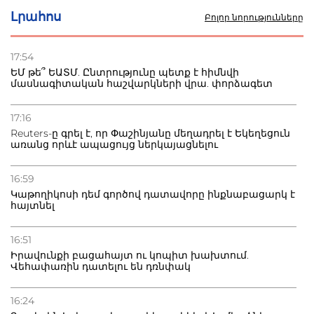
Լրահոս
Բոլոր նորությունները
22.07.2026
Ուկրաինան հարվածել է Wildberries-ի պահեստներին,
17:54
տուժածներ կան
ԵՄ թե՞ ԵԱՏՄ. Ընտրությունը պետք է հիմնվի
մասնագիտական հաշվարկների վրա. փորձագետ
21.07.2026
Դատվածություն ունեցող միգրանտներին կարգելվի
17:16
բնակվել Ռուսաստանում
Reuters-ը գրել է, որ Փաշինյանը մեղադրել է Եկեղեցուն
առանց որևէ ապացույց ներկայացնելու
20.07.2026
Բաքվի բանտից գեներալ Մանուկյանը դիմել է
16:59
Փաշինյանին
Կաթողիկոսի դեմ գործով դատավորը ինքնաբացարկ է
հայտնել
16:51
Իրավունքի բացահայտ ու կոպիտ խախտում.
Վեհափառին դատելու են դռնփակ
16:24