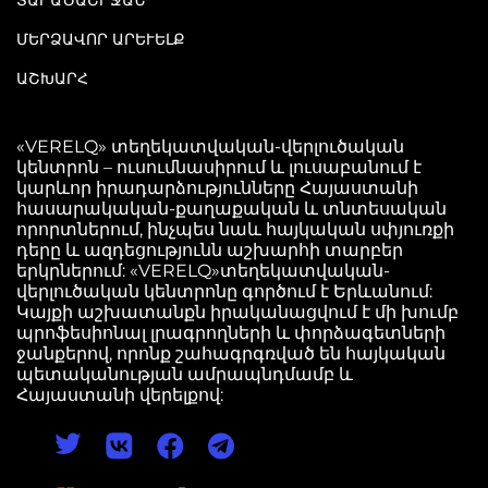
ՏԱՐԱԾԱՇՐՋԱՆ
ՄԵՐՁԱՎՈՐ ԱՐԵՒԵԼՔ
ԱՇԽԱՐՀ
«VERELQ» տեղեկատվական-վերլուծական
կենտրոն – ուսումնասիրում և լուսաբանում է
կարևոր իրադարձությունները Հայաստանի
հասարակական-քաղաքական և տնտեսական
որորտներում, ինչպես նաև հայկական սփյուռքի
դերը և ազդեցությունն աշխարհի տարբեր
երկրներում: «VERELQ»տեղեկատվական-
վերլուծական կենտրոնը գործում է Երևանում:
Կայքի աշխատանքն իրականացվում է մի խումբ
պրոֆեսիոնալ լրագրողների և փորձագետների
ջանքերով, որոնք շահագրգռված են հայկական
պետականության ամրապնդմամբ և
Հայաստանի վերելքով: