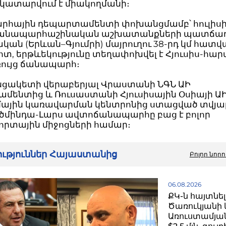
 կատարվում է միակողմանի։
հային դեպարտամենտի փոխանցմամբ՝ հուլիսի 
ճանապարհաշինական աշխատանքների պատճառո
ան (Երևան–Գյումրի) մայրուղու 38-րդ կմ հատվ
ոտ, երթևեկությունը տեղափոխվել է Հյուսիս-հա
ույց ճանապարհ։
նցակետի վերաբերյալ Վրաստանի ՆԳՆ ԱԻ
մենտից և Ռուսաստանի Հյուսիսային Օսիայի Ա
ային կառավարման կենտրոնից ստացված տվյալ
մինդա-Լարս ավտոճանապարհը բաց է բոլոր
րտային միջոցների համար։
րություններ Հայաստանից
Բոլոր նորո
06.08.2026
ՔԿ-ն հայտնել
Ծառուկյանի 
Առուստամյան