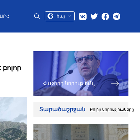
հայ
ԱՐՀ
բոլոր
Հաջորդ նորություն
Տարածաշրջան
Բոլոր նորությունները