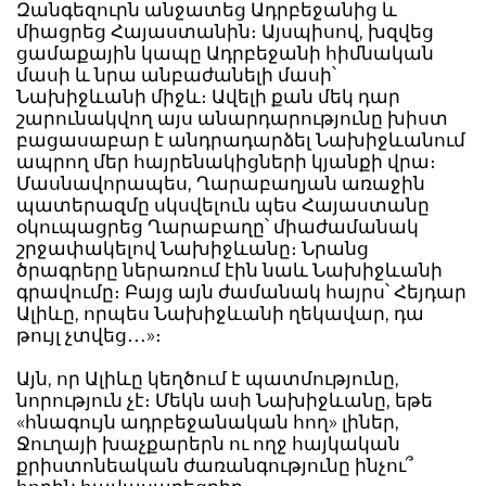
Զանգեզուրն անջատեց Ադրբեջանից և
միացրեց Հայաստանին։ Այսպիսով, խզվեց
ցամաքային կապը Ադրբեջանի հիմնական
մասի և նրա անբաժանելի մասի՝
Նախիջևանի միջև։ Ավելի քան մեկ դար
շարունակվող այս անարդարությունը խիստ
բացասաբար է անդրադարձել Նախիջևանում
ապրող մեր հայրենակիցների կյանքի վրա։
Մասնավորապես, Ղարաբաղյան առաջին
պատերազմը սկսվելուն պես Հայաստանը
օկուպացրեց Ղարաբաղը՝ միաժամանակ
շրջափակելով Նախիջևանը։ Նրանց
ծրագրերը ներառում էին նաև Նախիջևանի
գրավումը։ Բայց այն ժամանակ հայրս՝ Հեյդար
Ալիևը, որպես Նախիջևանի ղեկավար, դա
թույլ չտվեց․․․»։
Այն, որ Ալիևը կեղծում է պատմությունը,
նորություն չէ։ Մեկն ասի Նախիջևանը, եթե
«հնագույն ադրբեջանական հող» լիներ,
Ջուղայի խաչքարերն ու ողջ հայկական
քրիստոնեական ժառանգությունը ինչու՞