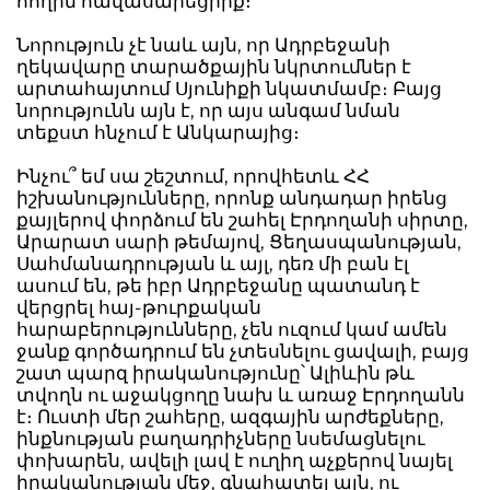
հողին հավասարեցրիք։
Նորություն չէ նաև այն, որ Ադրբեջանի
ղեկավարը տարածքային նկրտումներ է
արտահայտում Սյունիքի նկատմամբ։ Բայց
նորությունն այն է, որ այս անգամ նման
տեքստ հնչում է Անկարայից։
Ինչու՞ եմ սա շեշտում, որովհետև ՀՀ
իշխանությունները, որոնք անդադար իրենց
քայլերով փորձում են շահել Էրդողանի սիրտը,
Արարատ սարի թեմայով, Ցեղասպանության,
Սահմանադրության և այլ, դեռ մի բան էլ
ասում են, թե իբր Ադրբեջանը պատանդ է
վերցրել հայ-թուրքական
հարաբերությունները, չեն ուզում կամ ամեն
ջանք գործադրում են չտեսնելու ցավալի, բայց
շատ պարզ իրականությունը՝ Ալիևին թև
տվողն ու աջակցողը նախ և առաջ Էրդողանն
է։ Ուստի մեր շահերը, ազգային արժեքները,
ինքնության բաղադրիչները նսեմացնելու
փոխարեն, ավելի լավ է ուղիղ աչքերով նայել
իրականության մեջ, գնահատել այն, ու