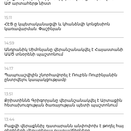
ԱԺ արտահերթ նիստ
15:11
ՀԷՑ-ը կպետականացվի և կհանձնվի կոնցեսիոն
կառավարման. Փաշինյան
14:59
Անդրանիկ Սիմոնյանը վերանշանակվել է Հայաստանի
ԱԱԾ տնօրենի պաշտոնում
14:17
Պապուաշվիլին շնորհավորել է Ռուբեն Ռուբինյանին
ընտրվելու կապակցությամբ
13:51
Քրիստիննե Գրիգորյանը վերանշանակվել է Արտաքին
հետախուզության ծառայության պետի պաշտոնում
13:44
Բաքվի վերաքննիչ դատարանն անփոփոխ է թողել հայ
գերիների վերաբերյալ դատավճիռները