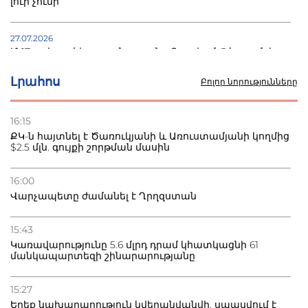
լուր չունի
27.07.2026
Մ-17 աշխարհի առաջնությունը Բաքվում. 5 հայ ըմբիշ
սկսում է պայքարը
Լրահոս
Բոլոր նորությունները
22.07.2026
Ուկրաինան հարվածել է Wildberries-ի պահեստներին,
16:15
տուժածներ կան
ՔԿ-ն հայտնել է Ծառուկյանի և Առուստամյանի կողմից
$2.5 մլն. գույքի շորթման մասին
21.07.2026
Դատվածություն ունեցող միգրանտներին կարգելվի
16:00
բնակվել Ռուսաստանում
Վարչապետը ժամանել է Ղրղզստան
20.07.2026
15:43
Բաքվի բանտից գեներալ Մանուկյանը դիմել է
Կառավարությունը 5.6 մլրդ դրամ կհատկացնի 61
Փաշինյանին
մանկապարտեզի շինարարությանը
15:27
Երեք նախարարություն կվերանվանվի. սպասվում է