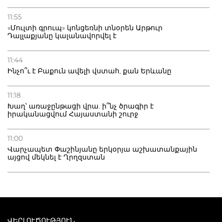
11:55
«Մուլտի գրուպ» կոնցեռնի տնօրեն Արթուր
Դալլաքյանը կալանավորվել է
11:44
Ինչո՞ւ է Բաքուն ավելի վստահ, քան Երևանը
11:18
Խաղ՝ առաջընթացի վրա. ի՞նչ ծրագիր է
իրականացվում Հայաստանի շուրջ
11:00
Վարչապետ Փաշինյանը երկօրյա աշխատանքային
այցով մեկնել է Ղրղզստան
ՎԵՐԼՈՒԾՈՒԹՅՈՒՆ