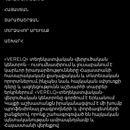
ՀԱՅԱՍՏԱՆ
ՏԱՐԱԾԱՇՐՋԱՆ
ՄԵՐՁԱՎՈՐ ԱՐԵՒԵԼՔ
ԱՇԽԱՐՀ
«VERELQ» տեղեկատվական-վերլուծական
կենտրոն – ուսումնասիրում և լուսաբանում է
կարևոր իրադարձությունները Հայաստանի
հասարակական-քաղաքական և տնտեսական
որորտներում, ինչպես նաև հայկական սփյուռքի
դերը և ազդեցությունն աշխարհի տարբեր
երկրներում: «VERELQ»տեղեկատվական-
վերլուծական կենտրոնը գործում է Երևանում:
Կայքի աշխատանքն իրականացվում է մի խումբ
պրոֆեսիոնալ լրագրողների և փորձագետների
ջանքերով, որոնք շահագրգռված են հայկական
պետականության ամրապնդմամբ և
Հայաստանի վերելքով: