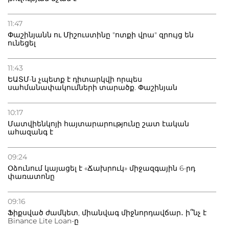
11:47
Փաշինյանն ու Միշուստինը "ոտքի վրա" զրույց են
ունեցել
11:43
ԵԱՏՄ-ն չպետք է դիտարկվի որպես
սահմանափակումների տարածք. Փաշինյան
10:17
Մատվիենկոյի հայտարարությունը շատ էական
ահազանգ է
09:24
Օձունում կայացել է «Ճախրուկ» միջազգային 6-րդ
փառատոնը
09:16
Ֆիքսված ժամկետ, միանվագ միջնորդավճար․ ի՞նչ է
Binance Lite Loan-ը