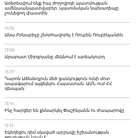
Առերեսվում ենք հայ ժողովրդի պատմության
ամենաանպատվաբեր, պատմական նախադեպը
չունեցող փաստին
14:16
Անա Բրնաբիչը շնորհավորել է Ռուբեն Ռուբինյանին
13:56
Արարատ Միրզոյանը մեկնում է արձակուրդ
13:37
Դարոն Աճեմօղլուն մեծ ցանկություն ունի մոտ
ապագայում այցելելու Հայաստան. ԱՄՆ-ում ՀՀ
դեսպան
13:14
Ինչ հարցեր են քննարկել Փաշինյանն ու Ժապարովը
12:13
Եկեղեցու դեմ սկսված արշավը իշխանության
թուլության նշան է