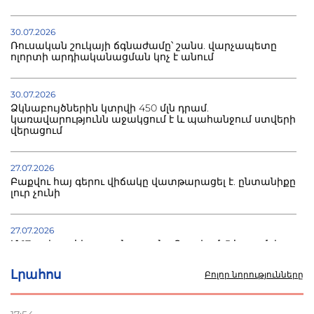
30.07.2026
Ռուսական շուկայի ճգնաժամը՝ շանս. վարչապետը
ոլորտի արդիականացման կոչ է անում
30.07.2026
Ձկնաբույծներին կտրվի 450 մլն դրամ.
կառավարությունն աջակցում է և պահանջում ստվերի
վերացում
27.07.2026
Բաքվու հայ գերու վիճակը վատթարացել է. ընտանիքը
լուր չունի
27.07.2026
Մ-17 աշխարհի առաջնությունը Բաքվում. 5 հայ ըմբիշ
սկսում է պայքարը
Լրահոս
Բոլոր նորությունները
22.07.2026
Ուկրաինան հարվածել է Wildberries-ի պահեստներին,