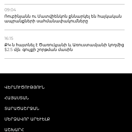
09:04
Ռուբինյանն ու Մատվիենկոն քննարկել են հայկական
ապրանքների սահմանափակումները
16:15
ՔԿ-ն հայտնել է Ծառուկյանի և Առուստամյանի կողմից
$2.5 մլն. գույքի շորթման մասին
ՎԵՐԼՈՒԾՈՒԹՅՈՒՆ
ՀԱՅԱՍՏԱՆ
ՏԱՐԱԾԱՇՐՋԱՆ
ՄԵՐՁԱՎՈՐ ԱՐԵՒԵԼՔ
ԱՇԽԱՐՀ