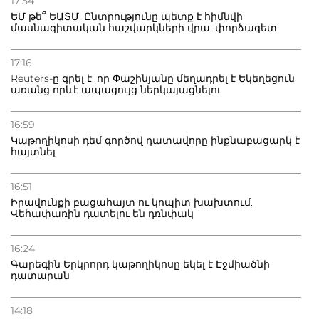
17:54
տուժածներ կան
ԵՄ թե՞ ԵԱՏՄ. Ընտրությունը պետք է հիմնվի
մասնագիտական հաշվարկների վրա. փորձագետ
21.07.2026
Դատվածություն ունեցող միգրանտներին կարգելվի
17:16
բնակվել Ռուսաստանում
Reuters-ը գրել է, որ Փաշինյանը մեղադրել է Եկեղեցուն
առանց որևէ ապացույց ներկայացնելու
20.07.2026
Բաքվի բանտից գեներալ Մանուկյանը դիմել է
16:59
Փաշինյանին
Կաթողիկոսի դեմ գործով դատավորը ինքնաբացարկ է
հայտնել
16:51
Իրավունքի բացահայտ ու կոպիտ խախտում.
Վեհափառին դատելու են դռնփակ
16:24
Գարեգին Երկրորդ կաթողիկոսը եկել է Էջմիածնի
դատարան
14:18