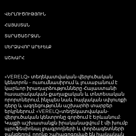
ՎԵՐԼՈՒԾՈՒԹՅՈՒՆ
ՀԱՅԱՍՏԱՆ
ՏԱՐԱԾԱՇՐՋԱՆ
ՄԵՐՁԱՎՈՐ ԱՐԵՒԵԼՔ
ԱՇԽԱՐՀ
«VERELQ» տեղեկատվական-վերլուծական
կենտրոն – ուսումնասիրում և լուսաբանում է
կարևոր իրադարձությունները Հայաստանի
հասարակական-քաղաքական և տնտեսական
որորտներում, ինչպես նաև հայկական սփյուռքի
դերը և ազդեցությունն աշխարհի տարբեր
երկրներում: «VERELQ»տեղեկատվական-
վերլուծական կենտրոնը գործում է Երևանում:
Կայքի աշխատանքն իրականացվում է մի խումբ
պրոֆեսիոնալ լրագրողների և փորձագետների
ջանքերով, որոնք շահագրգռված են հայկական