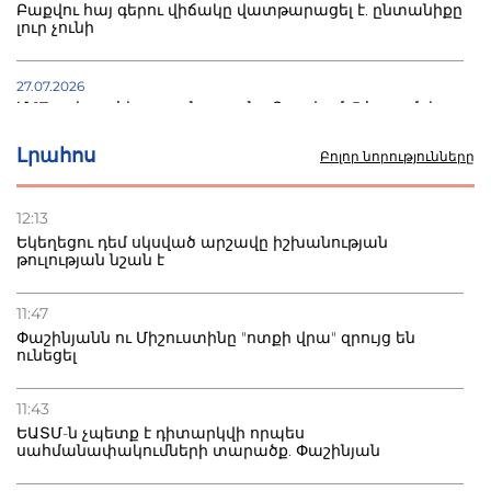
Բաքվու հայ գերու վիճակը վատթարացել է. ընտանիքը
լուր չունի
27.07.2026
Մ-17 աշխարհի առաջնությունը Բաքվում. 5 հայ ըմբիշ
սկսում է պայքարը
Լրահոս
Բոլոր նորությունները
22.07.2026
Ուկրաինան հարվածել է Wildberries-ի պահեստներին,
12:13
տուժածներ կան
Եկեղեցու դեմ սկսված արշավը իշխանության
թուլության նշան է
21.07.2026
Դատվածություն ունեցող միգրանտներին կարգելվի
11:47
բնակվել Ռուսաստանում
Փաշինյանն ու Միշուստինը "ոտքի վրա" զրույց են
ունեցել
20.07.2026
Բաքվի բանտից գեներալ Մանուկյանը դիմել է
11:43
Փաշինյանին
ԵԱՏՄ-ն չպետք է դիտարկվի որպես
սահմանափակումների տարածք. Փաշինյան