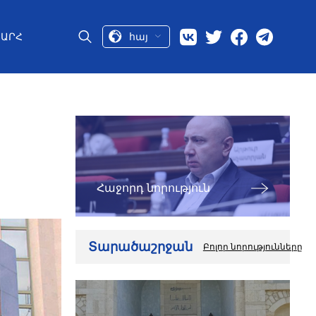
հայ
ԱՐՀ
Հաջորդ նորություն
Տարածաշրջան
Բոլոր նորությունները