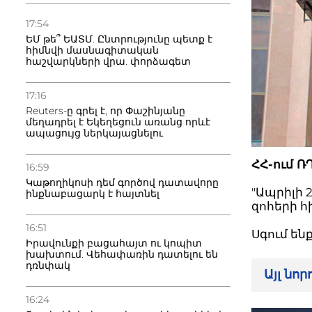
17:54
ԵՄ թե՞ ԵԱՏՄ. Ընտրությունը պետք է
հիմնվի մասնագիտական
հաշվարկների վրա. փորձագետ
17:16
Reuters-ը գրել է, որ Փաշինյանը
մեղադրել է Եկեղեցուն առանց որևէ
ապացույց ներկայացնելու
ՀՀ-ում Ռ
16:59
Կաթողիկոսի դեմ գործով դատավորը
"Ապրիլի 
ինքնաբացարկ է հայտնել
զոհերի հ
16:51
Սգում են
Իրավունքի բացահայտ ու կոպիտ
խախտում. Վեհափառին դատելու են
դռնփակ
Այլ նո
16:24