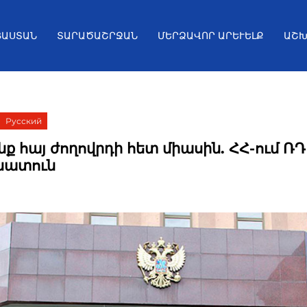
ՅԱՍՏԱՆ
ՏԱՐԱԾԱՇՐՋԱՆ
ՄԵՐՁԱՎՈՐ ԱՐԵՒԵԼՔ
ԱՇԽ
Русский
նք հայ ժողովրդի հետ միասին. ՀՀ-ում ՌԴ
նատուն