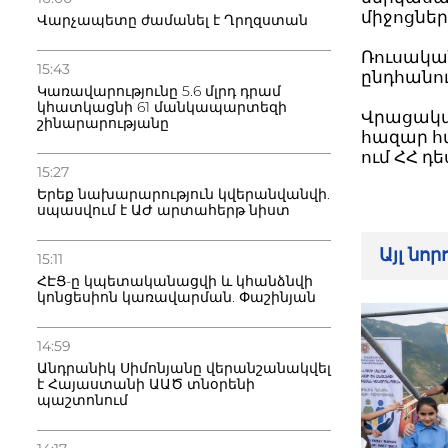
միջոցներ
Վարչապետը ժամանել է Ղրղզստան
Ռուսական
15:43
ընդհանո
Կառավարությունը 5.6 մլրդ դրամ
կհատկացնի 61 մանկապարտեզի
Վրացական
շինարարությանը
հազար հա
ում ՀՀ դ
15:27
Երեք նախարարություն կվերանվանվի.
սպասվում է ԱԺ արտահերթ նիստ
Այլ նո
15:11
ՀԷՑ-ը կպետականացվի և կհանձնվի
կոնցեսիոն կառավարման. Փաշինյան
14:59
Անդրանիկ Սիմոնյանը վերանշանակվել
է Հայաստանի ԱԱԾ տնօրենի
պաշտոնում