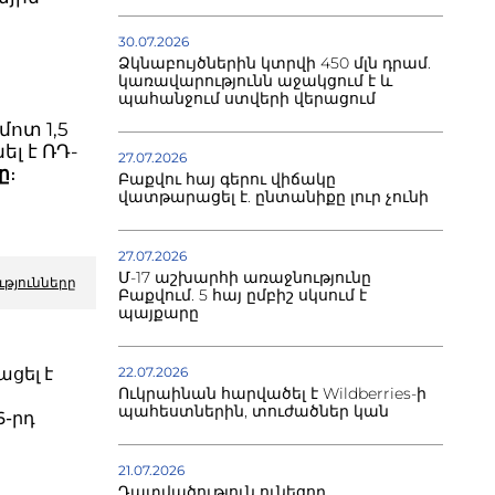
30.07.2026
Ձկնաբույծներին կտրվի 450 մլն դրամ.
կառավարությունն աջակցում է և
պահանջում ստվերի վերացում
ոտ 1,5
լ է ՌԴ-
27.07.2026
ը
։
Բաքվու հայ գերու վիճակը
վատթարացել է. ընտանիքը լուր չունի
27.07.2026
Մ-17 աշխարհի առաջնությունը
ւթյունները
Բաքվում. 5 հայ ըմբիշ սկսում է
պայքարը
ացել է
22.07.2026
Ուկրաինան հարվածել է Wildberries-ի
պահեստներին, տուժածներ կան
6-րդ
21.07.2026
Դատվածություն ունեցող