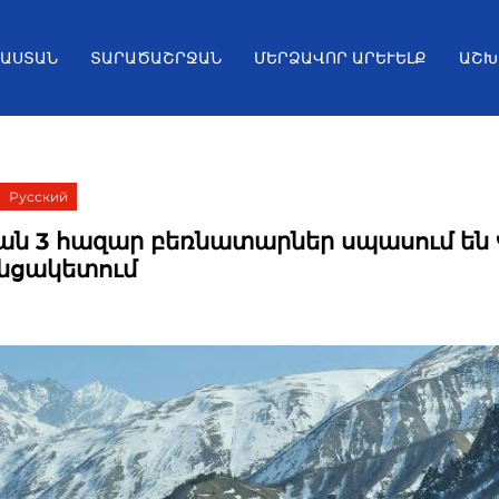
ՅԱՍՏԱՆ
ՏԱՐԱԾԱՇՐՋԱՆ
ՄԵՐՁԱՎՈՐ ԱՐԵՒԵԼՔ
ԱՇԽ
Русский
քան 3 հազար բեռնատարներ սպասում են 
նցակետում