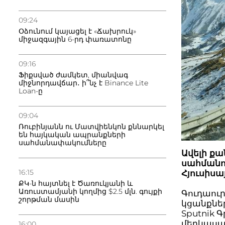
09:24
Օձունում կայացել է «Ճախրուկ»
միջազգային 6-րդ փառատոնը
09:16
Ֆիքսված ժամկետ, միանվագ
միջնորդավճար․ ի՞նչ է Binance Lite
Loan-ը
09:04
Ռուբինյանն ու Մատվիենկոն քննարկել
են հայկական ապրանքների
սահմանափակումները
Ավելի ք
սահմանով
16:15
Հյուսիս
ՔԿ-ն հայտնել է Ծառուկյանի և
Առուստամյանի կողմից $2.5 մլն. գույքի
Գուդաուր
շորթման մասին
կցանքներ
Sputnik 
մերկասա
16:00