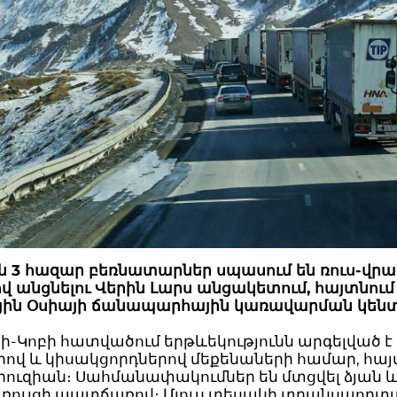
ան 3 հազար բեռնատարներ սպասում են ռուս-վր
 անցնելու Վերին Լարս անցակետում, հայտնում
ային Օսիայի ճանապարհային կառավարման կենտ
ի-Կոբի հատվածում երթևեկությունն արգելված է
ով և կիսակցորդներով մեքենաների համար, հայ
Գրուզիան։ Սահմանափակումներ են մտցվել ձյան 
ռույցի պատճառով։ Մյուս տեսակի տրանսպորտ