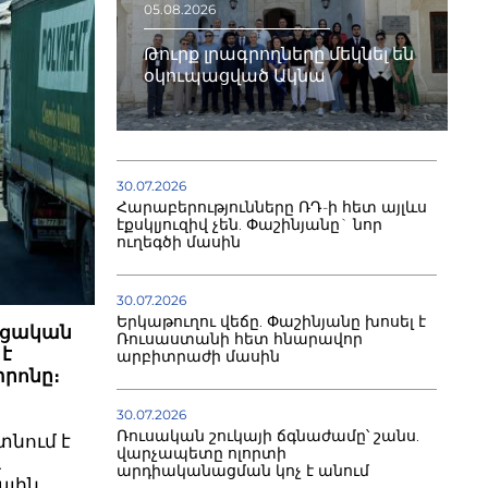
05.08.2026
Թուրք լրագրողները մեկնել են
օկուպացված Ակնա
30.07.2026
Հարաբերությունները ՌԴ-ի հետ այլևս
էքսկլյուզիվ չեն. Փաշինյանը` նոր
ուղեգծի մասին
30.07.2026
Երկաթուղու վեճը. Փաշինյանը խոսել է
ացական
Ռուսաստանի հետ հնարավոր
 է
արբիտրաժի մասին
րոնը։
30.07.2026
Ռուսական շուկայի ճգնաժամը՝ շանս.
տնում է
վարչապետը ոլորտի
և
արդիականացման կոչ է անում
ային