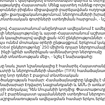
ատակն է զարգացնել տնտեսապես կայուն և ներդ
այթակղիչ Հայաստան: Մենք այստեղ ունենք որոշ
յուններ բիզնես միջավայրի բարելավման ուղղութ
նքի» քաղաքականությունում, ներդրումների խր
նտեսական գոտիների ստեղծման հարցում», - նշե
քով, Հայաստանում անընդհատ ավելանում է ամե
ի ներկայությունը և այսօր Հայաստանում աշխա
ն կապիտալով ավելի քան 400 ընկերություններ: 
ւյս ունեմ մոտակա օրերի ընթացքում, երկրում կսկ
lobal ընկերությոնը՝ 250 միլիոն դոլար ներդրումայ
, ինչի կլինի ամերիկյան ամենախոշոր ներդրումը
ի տնտեսության մեջ», - նշել է նախագահը:
նը նաև շատ նշանակալից է համարել Հայաստանի
ևտրի և ներդրումների մասին» (TIFA) համաձայնա
 որը նոր դռներ է բացում տնտեսական
ակցության համար: Համաձայնագիրը կնքվել է մ
ԱԳ նախարար Էդվարդ Նալբանդյանի և ԱՄՆ-ի առև
ի տեղակալ Դեն Մուլանիի կողմից: Փաստաթուղ
ւմ է բարենպաստ պայմանների ստեղծում ներդրո
շրջանառության ավելացման համար երկու երկ