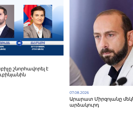
իչը շնորհավորել է
ուբինյանին
07.08.2026
Արարատ Միրզոյանը մեկն
արձակուրդ