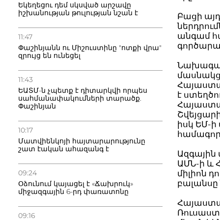
Եկեղեցու դեմ սկսված արշավը
իշխանության թուլության նշան է
Բացի այդ
ներդրում
անգամ հ
11:47
գործարա
Փաշինյանն ու Միշուստինը "ոտքի վրա"
զրույց են ունեցել
Նախագահը
մասնակց
11:43
Հայաստա
ԵԱՏՄ-ն չպետք է դիտարկվի որպես
է ստեղծո
սահմանափակումների տարածք.
Հայաստան
Փաշինյան
Շվեյցարի
իսկ ԵՄ-ի
10:17
համագոր
Մատվիենկոյի հայտարարությունը
շատ էական ահազանգ է
Ազգային 
ԱՄՆ-ի և 
09:24
միլիոն դ
բալանսը 
Օձունում կայացել է «Ճախրուկ»
միջազգային 6-րդ փառատոնը
Հայաստա
Ռուսաստա
09:16