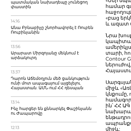
«Մեր նպ
պատմական նախադեպը չունեցող
համար գ
փաստին
հաջողութ
«բաց երկ
14:16
և ազատ տ
Անա Բրնաբիչը շնորհավորել է Ռուբեն
Ռուբինյանին
Նրա խոս
կապիտալ
13:56
ամերիկյա
տարի, հո
Արարատ Միրզոյանը մեկնում է
արձակուրդ
Contour G
ներուժով
Հայաստան
13:37
Դարոն Աճեմօղլուն մեծ ցանկություն
Սարգսյա
ունի մոտ ապագայում այցելելու
Հայաստան. ԱՄՆ-ում ՀՀ դեսպան
միջև «Առ
կնքումը,
համագործ
13:14
ին՝ ՀՀ 
Ինչ հարցեր են քննարկել Փաշինյանն
նախարար
ու Ժապարովը
ենթադրո
ապրանքա
12:13
միջև: