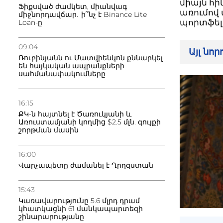
միայն հի
Ֆիքսված ժամկետ, միանվագ
առումով
միջնորդավճար․ ի՞նչ է Binance Lite
պորտֆելը
Loan-ը
09:04
Այլ նո
Ռուբինյանն ու Մատվիենկոն քննարկել
են հայկական ապրանքների
սահմանափակումները
16:15
ՔԿ-ն հայտնել է Ծառուկյանի և
Առուստամյանի կողմից $2.5 մլն. գույքի
շորթման մասին
16:00
Վարչապետը ժամանել է Ղրղզստան
15:43
Կառավարությունը 5.6 մլրդ դրամ
կհատկացնի 61 մանկապարտեզի
շինարարությանը