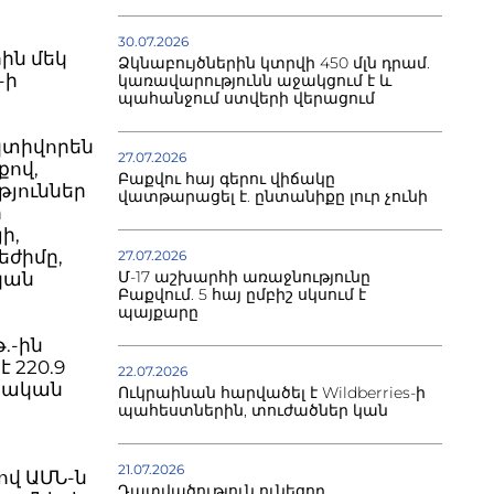
30.07.2026
ին մեկ
Ձկնաբույծներին կտրվի 450 մլն դրամ.
-ի
կառավարությունն աջակցում է և
պահանջում ստվերի վերացում
ակտիվորեն
27.07.2026
քով,
Բաքվու հայ գերու վիճակը
թյուններ
վատթարացել է. ընտանիքը լուր չունի
ր
ի,
եժիմը,
27.07.2026
Մ-17 աշխարհի առաջնությունը
ական
Բաքվում. 5 հայ ըմբիշ սկսում է
պայքարը
.-ին
 220.9
22.07.2026
ասական
Ուկրաինան հարվածել է Wildberries-ի
պահեստներին, տուժածներ կան
21.07.2026
ով ԱՄՆ-ն
Դատվածություն ունեցող