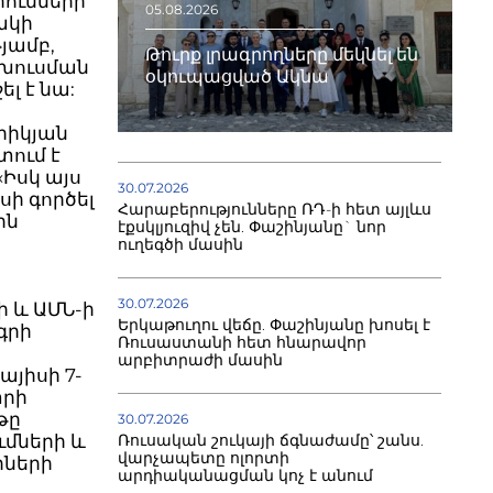
րումների
05.08.2026
ակի
յամբ,
Թուրք լրագրողները մեկնել են
ախուսման
օկուպացված Ակնա
լ է նա:
րիկյան
տում է
«Իսկ այս
30.07.2026
սի գործել
Հարաբերությունները ՌԴ-ի հետ այլևս
ին
էքսկլյուզիվ չեն. Փաշինյանը` նոր
ուղեգծի մասին
30.07.2026
 և ԱՄՆ-ի
Երկաթուղու վեճը. Փաշինյանը խոսել է
գրի
Ռուսաստանի հետ հնարավոր
արբիտրաժի մասին
այիսի 7-
տրի
թը
30.07.2026
ւմների և
Ռուսական շուկայի ճգնաժամը՝ շանս.
վարչապետը ոլորտի
րների
արդիականացման կոչ է անում