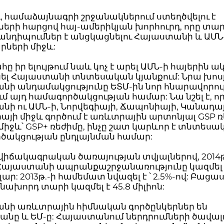
, համաձայնագրի շրջանակներում ստեղծվելու է
ների հարցով հայ-ամերիկյան խորհուրդ, որը տար
անդիպումներ է անցկացնելու Հայաստանի և ԱՄՆ
րների միջև:
 իր ելույթում նաև կոչ է արել ԱՄՆ-ի հայերին 
ել Հայաստանի տնտեսական կյանքում: Նրա խոս
նի անդամակցությունը ԵՏՄ-ին նոր հնարավորու
ւմ այդ համագործակցության համար: Նա նշել է, ո
ի ու ԱՄՆ-ի, Նորվեգիայի, Ճապոնիայի, Կանադայ
այի միջև գործում է առևտրային արտոնյալ GSP ռ
 միջև՝ GSP+ ռեժիմը, ինչը շատ կարևոր է տնտես
ծակցության ընդլայնման համար:
վիճակագրական ծառայության տվյալներով, 2014թ
Հայաստանի ապրանքաշրջանառությունը կազմել է
ոլար: 2013թ.-ի համեմատ նվազել է ՝ 2.5%-ով: Բաց
նախորդ տարի կազմել է 45.8 միլիոն:
նի առևտրային հիմնական գործընկերներ են
նը և ԵՄ-ը: Հայաստանում ներդրումների ծավալ