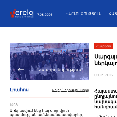
ՎԵՐԼՈՒԾՈՒԹՅՈՒՆ
ՀԱ
7.08.2026
Հայերեն
Սարգսյ
ներկայ
Նախորդ նորություն
08.05.2015
Լրահոս
Բոլոր նորությունները
Հայաստա
ընդլայնո
նախագահ
14:18
հանդիպմ
Առերեսվում ենք հայ ժողովրդի
պատմության ամենաանպատվաբեր,