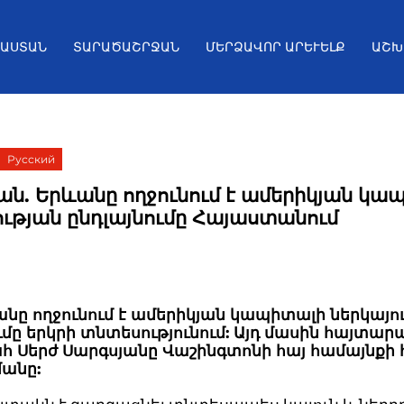
ՅԱՍՏԱՆ
ՏԱՐԱԾԱՇՐՋԱՆ
ՄԵՐՁԱՎՈՐ ԱՐԵՒԵԼՔ
ԱՇԽ
Русский
ան. Երևանը ողջունում է ամերիկյան կա
ության ընդլայնումը Հայաստանում
նը ողջունում է ամերիկյան կապիտալի ներկայո
ւմը երկրի տնտեսությունում: Այդ մասին հայտարա
 Սերժ Սարգսյանը Վաշինգտոնի հայ համայնքի
անը: