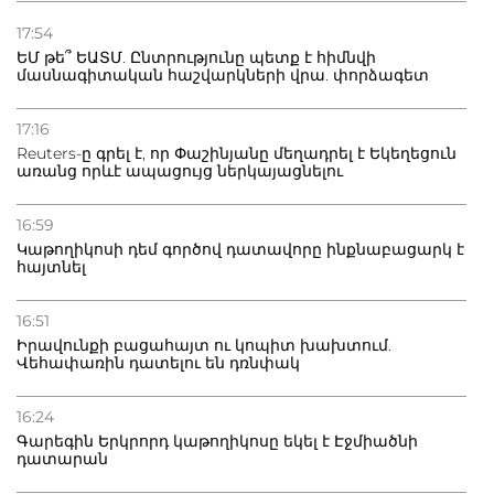
21.07.2026
Դատվածություն ունեցող միգրանտներին կարգելվի
17:54
բնակվել Ռուսաստանում
ԵՄ թե՞ ԵԱՏՄ. Ընտրությունը պետք է հիմնվի
մասնագիտական հաշվարկների վրա. փորձագետ
20.07.2026
Բաքվի բանտից գեներալ Մանուկյանը դիմել է
17:16
Փաշինյանին
Reuters-ը գրել է, որ Փաշինյանը մեղադրել է Եկեղեցուն
առանց որևէ ապացույց ներկայացնելու
16:59
Կաթողիկոսի դեմ գործով դատավորը ինքնաբացարկ է
հայտնել
16:51
Իրավունքի բացահայտ ու կոպիտ խախտում.
Վեհափառին դատելու են դռնփակ
16:24
Գարեգին Երկրորդ կաթողիկոսը եկել է Էջմիածնի
դատարան