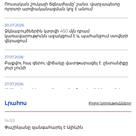
Ռուսական շուկայի ճգնաժամը՝ շանս. վարչապետը
ոլորտի արդիականացման կոչ է անում
30.07.2026
Ձկնաբույծներին կտրվի 450 մլն դրամ.
կառավարությունն աջակցում է և պահանջում ստվերի
վերացում
27.07.2026
Բաքվու հայ գերու վիճակը վատթարացել է. ընտանիքը
լուր չունի
27.07.2026
Մ-17 աշխարհի առաջնությունը Բաքվում. 5 հայ ըմբիշ
սկսում է պայքարը
Լրահոս
Բոլոր նորությունները
22.07.2026
Ուկրաինան հարվածել է Wildberries-ի պահեստներին,
14:53
տուժածներ կան
Փաշինյանը զանգահարել է Ալիևին