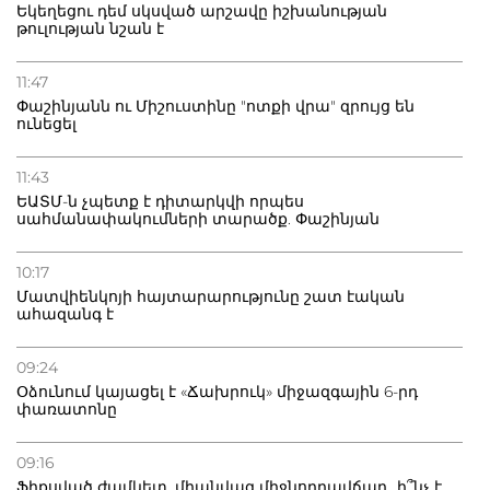
Եկեղեցու դեմ սկսված արշավը իշխանության
թուլության նշան է
11:47
Փաշինյանն ու Միշուստինը "ոտքի վրա" զրույց են
ունեցել
11:43
ԵԱՏՄ-ն չպետք է դիտարկվի որպես
սահմանափակումների տարածք. Փաշինյան
10:17
Մատվիենկոյի հայտարարությունը շատ էական
ահազանգ է
09:24
Օձունում կայացել է «Ճախրուկ» միջազգային 6-րդ
փառատոնը
09:16
Ֆիքսված ժամկետ, միանվագ միջնորդավճար․ ի՞նչ է