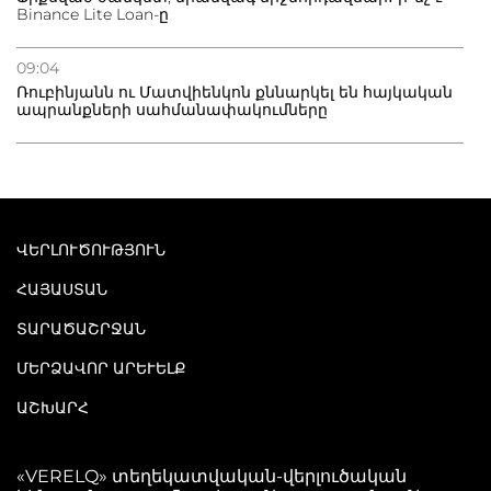
Binance Lite Loan-ը
09:04
Ռուբինյանն ու Մատվիենկոն քննարկել են հայկական
ապրանքների սահմանափակումները
ՎԵՐԼՈՒԾՈՒԹՅՈՒՆ
ՀԱՅԱՍՏԱՆ
ՏԱՐԱԾԱՇՐՋԱՆ
ՄԵՐՁԱՎՈՐ ԱՐԵՒԵԼՔ
ԱՇԽԱՐՀ
«VERELQ» տեղեկատվական-վերլուծական