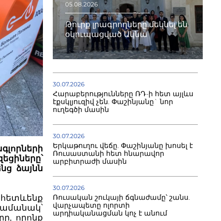
05.08.2026
Թուրք լրագրողները մեկնել են
օկուպացված Ակնա
30.07.2026
Հարաբերությունները ՌԴ-ի հետ այլևս
էքսկլյուզիվ չեն. Փաշինյանը` նոր
ուղեգծի մասին
30.07.2026
Երկաթուղու վեճը. Փաշինյանը խոսել է
գլորների
Ռուսաստանի հետ հնարավոր
զեցիները՝
արբիտրաժի մասին
նց ձայնն
30.07.2026
Ռուսական շուկայի ճգնաժամը՝ շանս.
 կհետևենք
վարչապետը ոլորտի
 ժամանակ՝
արդիականացման կոչ է անում
րը, որոնք