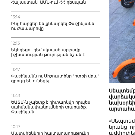
Հայաստան. ԱՄՆ-ում ՀՀ դեսպան
13:14
Ինչ հարցեր են քննարկել Փաշինյանն
ու Ժապարովը
12:13
Եկեղեցու դեմ սկսված արշավը
իշխանության թուլության նշան է
11:47
Փաշինյանն ու Միշուստինը "ոտքի վրա"
զրույց են ունեցել
Սեպտեմբ
11:43
վարձակալ
ԵԱՏՄ-ն չպետք է դիտարկվի որպես
նախօրեի
սահմանափակումների տարածք.
արտահայ
Փաշինյան
«Սեպտեմբ
10:17
նրանց որ
ամփոփելո
Մատվիենկոյի հայտարարությունը