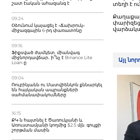
շատ էական ահազանգ է
տեղի է ո
Քաղաքա
09:24
փարիզեց
Օձունում կայացել է «Ճախրուկ»
վարձակա
միջազգային 6-րդ փառատոնը
09:16
Ֆիքսված ժամկետ, միանվագ
միջնորդավճար․ ի՞նչ է Binance Lite
Այլ նո
Loan-ը
09:04
Ռուբինյանն ու Մատվիենկոն քննարկել
են հայկական ապրանքների
սահմանափակումները
16:15
ՔԿ-ն հայտնել է Ծառուկյանի և
Առուստամյանի կողմից $2.5 մլն. գույքի
շորթման մասին