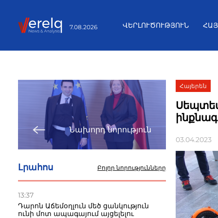
ՎԵՐԼՈՒԾՈՒԹՅՈՒՆ
ՀԱ
7.08.2026
Հայերեն
Սեպտեմ
ինքնագ
Նախորդ նորություն
03.04.2023
Լրահոս
Բոլոր նորությունները
13:37
Դարոն Աճեմօղլուն մեծ ցանկություն
ունի մոտ ապագայում այցելելու