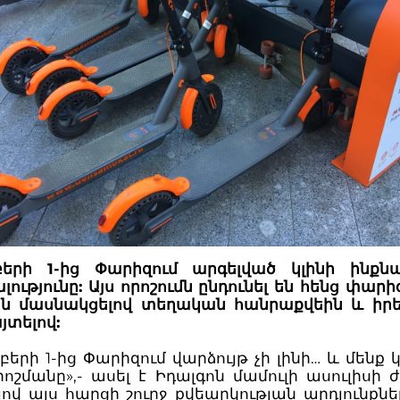
երի 1-ից Փարիզում արգելված կլինի ինքնա
ությունը: Այս որոշումն ընդունել են հենց փարի
ն մասնակցելով տեղական հանրաքվեին և իրե
տելով:
երի 1-ից Փարիզում վարձույթ չի լինի… և մենք
ոշմանը»,- ասել է Իդալգոն մամուլի ասուլիսի
վ այս հարցի շուրջ քվեարկության արդյունքնե