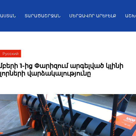
ՅԱՍՏԱՆ
ՏԱՐԱԾԱՇՐՋԱՆ
ՄԵՐՁԱՎՈՐ ԱՐԵՒԵԼՔ
ԱՇԽ
Русский
բերի 1-ից Փարիզում արգելված կլինի
լորների վարձակալությունը