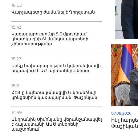
16:00
Վարչապետը ժամանել է Ղրղզստան
15:43
Կառավարությունը 5.6 մլրդ դրամ
կհատկացնի 61 մանկապարտեզի
շինարարությանը
15:27
Երեք նախարարություն կվերանվանվի.
սպասվում է ԱԺ արտահերթ նիստ
15:11
ՀԷՑ-ը կպետականացվի և կհանձնվի
կոնցեսիոն կառավարման. Փաշինյան
14:59
07.08.2026
Անդրանիկ Սիմոնյանը վերանշանակվել
Ինչ հարցե
է Հայաստանի ԱԱԾ տնօրենի
Փաշինյան
պաշտոնում