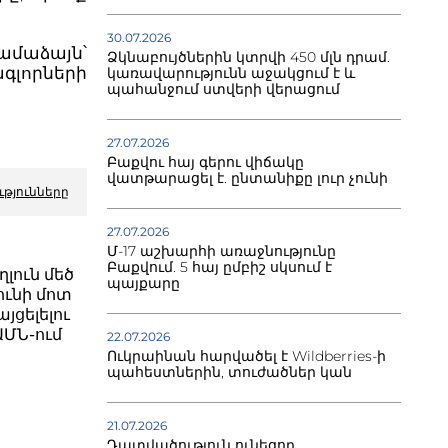
30.07.2026
մաձայն՝
Ձկնաբույծներին կտրվի 450 մլն դրամ.
գլորների
կառավարությունն աջակցում է և
պահանջում ստվերի վերացում
27.07.2026
Բաքվու հայ գերու վիճակը
վատթարացել է. ընտանիքը լուր չունի
ւթյունները
27.07.2026
Մ-17 աշխարհի առաջնությունը
Բաքվում. 5 հայ ըմբիշ սկսում է
լուն մեծ
պայքարը
ունի մոտ
յցելելու
ՄՆ-ում
22.07.2026
Ուկրաինան հարվածել է Wildberries-ի
պահեստներին, տուժածներ կան
21.07.2026
Դատվածություն ունեցող