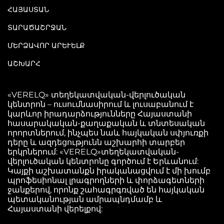
ՀԱՅԱՍՏԱՆ
ՏԱՐԱԾԱՇՐՋԱՆ
ՄԵՐՁԱՎՈՐ ԱՐԵՒԵԼՔ
ԱՇԽԱՐՀ
«VERELQ» տեղեկատվական-վերլուծական
կենտրոն – ուսումնասիրում և լուսաբանում է
կարևոր իրադարձությունները Հայաստանի
հասարակական-քաղաքական և տնտեսական
որորտներում, ինչպես նաև հայկական սփյուռքի
դերը և ազդեցությունն աշխարհի տարբեր
երկրներում: «VERELQ»տեղեկատվական-
վերլուծական կենտրոնը գործում է Երևանում:
Կայքի աշխատանքն իրականացվում է մի խումբ
պրոֆեսիոնալ լրագրողների և փորձագետների
ջանքերով, որոնք շահագրգռված են հայկական
պետականության ամրապնդմամբ և
Հայաստանի վերելքով: