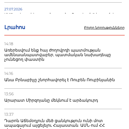
27.07.2026
Մ-17 աշխարհի առաջնությունը Բաքվում. 5 հայ ըմբիշ
սկսում է պայքարը
Լրահոս
Բոլոր նորությունները
22.07.2026
Ուկրաինան հարվածել է Wildberries-ի պահեստներին,
14:18
տուժածներ կան
Առերեսվում ենք հայ ժողովրդի պատմության
ամենաանպատվաբեր, պատմական նախադեպը
չունեցող փաստին
21.07.2026
Դատվածություն ունեցող միգրանտներին կարգելվի
բնակվել Ռուսաստանում
14:16
Անա Բրնաբիչը շնորհավորել է Ռուբեն Ռուբինյանին
20.07.2026
Բաքվի բանտից գեներալ Մանուկյանը դիմել է
13:56
Փաշինյանին
Արարատ Միրզոյանը մեկնում է արձակուրդ
13:37
Դարոն Աճեմօղլուն մեծ ցանկություն ունի մոտ
ապագայում այցելելու Հայաստան. ԱՄՆ-ում ՀՀ