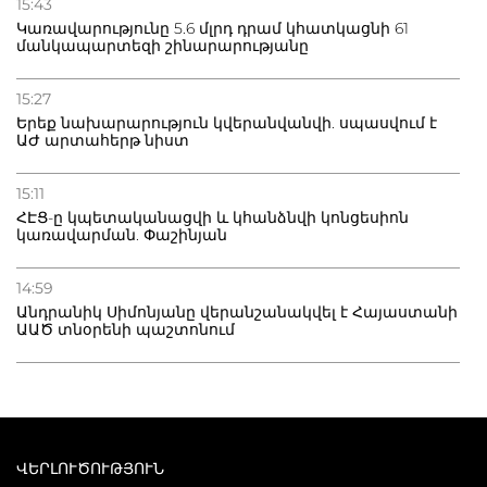
15:43
Կառավարությունը 5.6 մլրդ դրամ կհատկացնի 61
մանկապարտեզի շինարարությանը
15:27
Երեք նախարարություն կվերանվանվի. սպասվում է
ԱԺ արտահերթ նիստ
15:11
ՀԷՑ-ը կպետականացվի և կհանձնվի կոնցեսիոն
կառավարման. Փաշինյան
14:59
Անդրանիկ Սիմոնյանը վերանշանակվել է Հայաստանի
ԱԱԾ տնօրենի պաշտոնում
ՎԵՐԼՈՒԾՈՒԹՅՈՒՆ