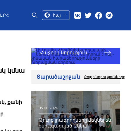
հայ
ԱՐՀ
Հաջորդ նորություն
ակ կմնա
Տարածաշրջան
Բոլոր նորությունները
կ, քանի
ն
05.08.2026
եր
Թուրք լրագրողները մեկնել են
օկուպացված Ակնա