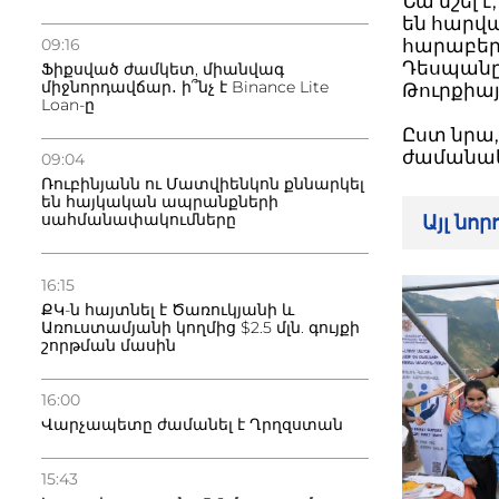
Նա նշել 
են հարվա
09:16
հարաբերո
Դեսպանը 
Ֆիքսված ժամկետ, միանվագ
միջնորդավճար․ ի՞նչ է Binance Lite
Թուրքիայ
Loan-ը
Ըստ նրա,
ժամանակ
09:04
Ռուբինյանն ու Մատվիենկոն քննարկել
են հայկական ապրանքների
սահմանափակումները
Այլ նո
16:15
ՔԿ-ն հայտնել է Ծառուկյանի և
Առուստամյանի կողմից $2.5 մլն. գույքի
շորթման մասին
16:00
Վարչապետը ժամանել է Ղրղզստան
15:43