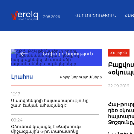
ՎԵՐԼՈՒԾՈՒԹՅՈՒՆ
ՀԱ
7.08.2026
Հայերեն
Նախորդ նորություն
Բաքվու
«օկուպ
Լրահոս
Բոլոր նորությունները
22.09.2016
10:17
Մատվիենկոյի հայտարարությունը
Հայ-թու
շատ էական ահազանգ է
դեռ օկո
հայտարար
09:24
Ջոշգունը
Օձունում կայացել է «Ճախրուկ»
միջազգային 6-րդ փառատոնը