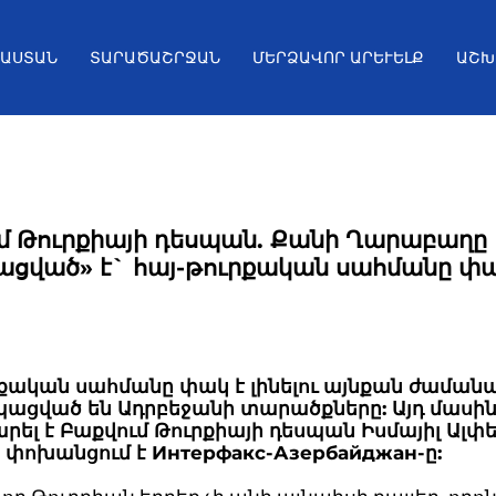
ՅԱՍՏԱՆ
ՏԱՐԱԾԱՇՐՋԱՆ
ՄԵՐՁԱՎՈՐ ԱՐԵՒԵԼՔ
ԱՇԽ
մ Թուրքիայի դեսպան. Քանի Ղարաբաղը
ացված» է` հայ-թուրքական սահմանը փ
րքական սահմանը փակ է լինելու այնքան ժամանա
ւպացված են Ադրբեջանի տարածքները: Այդ մասի
ել է Բաքվում Թուրքիայի դեսպան Իսմայիլ Ալփ
, փոխանցում է Интерфакс-Азербайджан-ը: