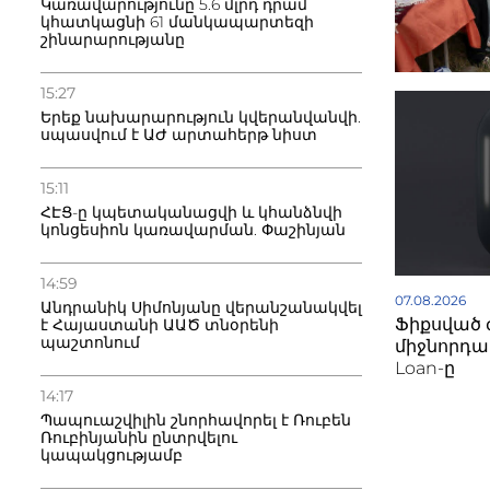
Կառավարությունը 5.6 մլրդ դրամ
կհատկացնի 61 մանկապարտեզի
շինարարությանը
15:27
Երեք նախարարություն կվերանվանվի.
սպասվում է ԱԺ արտահերթ նիստ
15:11
ՀԷՑ-ը կպետականացվի և կհանձնվի
կոնցեսիոն կառավարման. Փաշինյան
14:59
07.08.2026
Անդրանիկ Սիմոնյանը վերանշանակվել
Ֆիքսված 
է Հայաստանի ԱԱԾ տնօրենի
պաշտոնում
միջնորդավ
Loan-ը
14:17
Պապուաշվիլին շնորհավորել է Ռուբեն
Ռուբինյանին ընտրվելու
կապակցությամբ