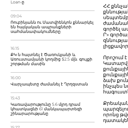
Loan-ը
ՀՀ քննչ
քննությա
09:04
սեպտեմբե
Ռուբինյանն ու Մատվիենկոն քննարկել
ժամանակ
են հայկական ապրանքների
գործել ա
սահմանափակումները
Ր» գործ
զննությ
լիցքավոր
16:15
ՔԿ-ն հայտնել է Ծառուկյանի և
Որոշում 
Առուստամյանի կողմից $2.5 մլն. գույքի
Կատարվել
շորթման մասին
քունքայի
քունքայի
16:00
ձախ քուն
Վարչապետը ժամանել է Ղրղզստան
ինչպես 
հագուստն
15:43
Քրեական
Կառավարությունը 5.6 մլրդ դրամ
պարզելու
կհատկացնի 61 մանկապարտեզի
շինարարությանը
որոնց թ
դատակե
15:27