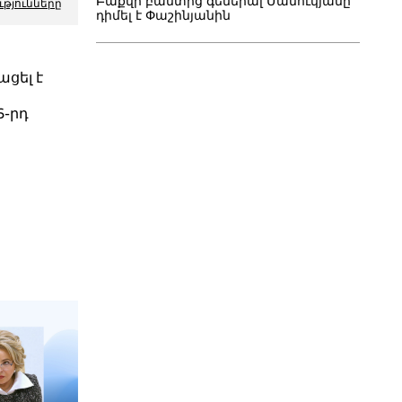
Բաքվի բանտից գեներալ Մանուկյանը
ւթյունները
դիմել է Փաշինյանին
ացել է
6-րդ