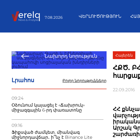
ՎԵՐԼՈՒԾՈՒԹՅՈՒՆ
ՀԱ
7.08.2026
Հայերեն
Նախորդ նորություն
ՀՔԾ. Բ
հարցաք
Լրահոս
Բոլոր նորությունները
22.09.2016
09:24
Օձունում կայացել է «Ճախրուկ»
ՀՀ քննչ
միջազգային 6-րդ փառատոնը
վարչությ
իրականաց
09:16
Արշակ Գ
Ֆիքսված ժամկետ, միանվագ
շարժառի
միջնորդավճար․ ի՞նչ է Binance Lite