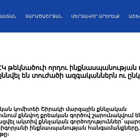
ՅԱՍՏԱՆ
ՏԱՐԱԾԱՇՐՋԱՆ
ՄԵՐՁԱՎՈՐ ԱՐԵՒԵԼՔ
ԱՇԽ
ՀԿ թեկնածուի որդու ինքնասպանության
ննվել են տուժածի ազգականներն ու ընկ
ական կոմիտեի Շիրակի մարզային քննչական
ունում քննվող քրեական գործով շարունակվում ե
վել ակտիվ քննչական գործողություններ՝ պարզ
րիգորյանի ինքնասպանության հանգամանքները,
թը։