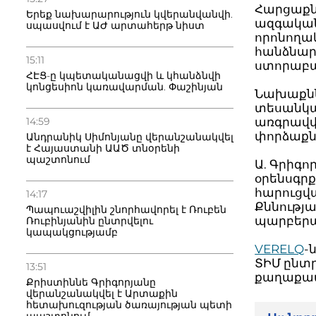
Հարցաքնն
Երեք նախարարություն կվերանվանվի.
ազգական
սպասվում է ԱԺ արտահերթ նիստ
որոնողա
հանձնար
15:11
ստորաբա
ՀԷՑ-ը կպետականացվի և կհանձնվի
կոնցեսիոն կառավարման. Փաշինյան
Նախաքնն
տեսանկա
14:59
առգրավվե
փորձաքնն
Անդրանիկ Սիմոնյանը վերանշանակվել
է Հայաստանի ԱԱԾ տնօրենի
պաշտոնում
Ա. Գրիգ
օրենսգրք
հարուցվա
14:17
Քննությա
Պապուաշվիլին շնորհավորել է Ռուբեն
պարբեր
Ռուբինյանին ընտրվելու
կապակցությամբ
VERELQ
-
ՏԻՄ ընտ
13:51
քաղաքապ
Քրիստիննե Գրիգորյանը
վերանշանակվել է Արտաքին
հետախուզության ծառայության պետի