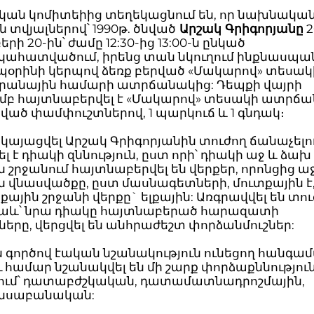
ական կոմիտեիից տեղեկացնում են, որ նախնակա
ն տվյալներով՝ 1990թ. ծնված
Արշակ Գրիգորյանը
2
րի 20-ին՝ ժամը 12:30-ից 13:00-ն ընկած
ահատվածում, իրենց տան նկուղում ինքնասպանո
պօրինի կերպով ձեռք բերված «Մակարով» տեսակի
արանային համարի ատրճանակից: Դեպքի վայրի
ամբ հայտնաբերվել է «Մակարով» տեսակի ատրճա
ված փամփուշտներով, 1 պարկուճ և 1 գնդակ։
է կայացվել Արշակ Գրիգորյանին տուժող ճանաչելո
 է դիակի զննություն, ըստ որի՝ դիակի աջ և ձախ
ն շրջանում հայտնաբերվել են վերքեր, որոնցից ա
ն վնասվածքը, ըստ մասնագետների, մուտքային է,
քային շրջանի վերքը` ելքային: Առգրավվել են տո
նաև՝ նրա դիակը հայտնաբերած հարազատի
երը, վերցվել են անհրաժեշտ փորձանմուշներ:
 գործով էական նշանակություն ունեցող հանգա
 համար նշանակվել են մի շարք փորձաքննություն
վում՝ դատաբժշկական, դատամատնադրոշմային,
նսաբանական: