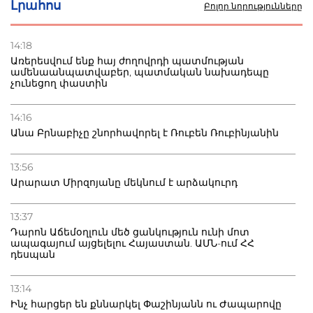
Լրահոս
Բոլոր նորությունները
22.07.2026
Ուկրաինան հարվածել է Wildberries-ի պահեստներին,
14:18
տուժածներ կան
Առերեսվում ենք հայ ժողովրդի պատմության
ամենաանպատվաբեր, պատմական նախադեպը
չունեցող փաստին
21.07.2026
Դատվածություն ունեցող միգրանտներին կարգելվի
բնակվել Ռուսաստանում
14:16
Անա Բրնաբիչը շնորհավորել է Ռուբեն Ռուբինյանին
20.07.2026
Բաքվի բանտից գեներալ Մանուկյանը դիմել է
13:56
Փաշինյանին
Արարատ Միրզոյանը մեկնում է արձակուրդ
13:37
Դարոն Աճեմօղլուն մեծ ցանկություն ունի մոտ
ապագայում այցելելու Հայաստան. ԱՄՆ-ում ՀՀ
դեսպան
13:14
Ինչ հարցեր են քննարկել Փաշինյանն ու Ժապարովը