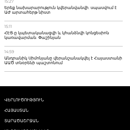
15:27
Երեք նախարարություն կվերանվանվի. սպասվում է
ԱԺ արտահերթ նիստ
15:11
ՀԷՑ-ը կպետականացվի և կհանձնվի կոնցեսիոն
կառավարման. Փաշինյան
14:59
Անդրանիկ Սիմոնյանը վերանշանակվել է Հայաստանի
ԱԱԾ տնօրենի պաշտոնում
ՎԵՐԼՈՒԾՈՒԹՅՈՒՆ
ՀԱՅԱՍՏԱՆ
ՏԱՐԱԾԱՇՐՋԱՆ