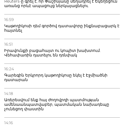
Reuters-ը գրել է, որ Փաշինյանը մեղադրել է Եկեղեցուն
առանց որևէ ապացույց ներկայացնելու
16:59
Կաթողիկոսի դեմ գործով դատավորը ինքնաբացարկ է
հայտնել
16:51
Իրավունքի բացահայտ ու կոպիտ խախտում.
Վեհափառին դատելու են դռնփակ
16:24
Գարեգին Երկրորդ կաթողիկոսը եկել է Էջմիածնի
դատարան
14:18
Առերեսվում ենք հայ ժողովրդի պատմության
ամենաանպատվաբեր, պատմական նախադեպը
չունեցող փաստին
14:16