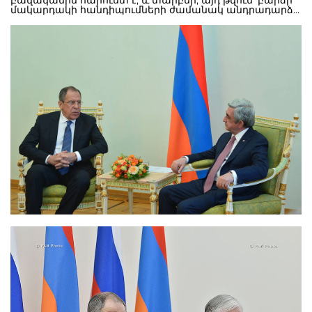
բավականին հարուստ է, և տարբեր, այդ թվում՝ բարձր
մակարդակի հանդիպումների ժամանակ անդրադարձ է
կատարվում ամենաարդիական հարցերին: «Այնպես է
ստացվել, որ ՌԴ կառավարության նախագահ Դմիտրի
Մեդվեդևի այցը կայացել է և Ձեր այցն էլ կայանում է մեր
տարածաշրջանում լարված իրավիճակում: Եվ ոչ մեկի
համար գաղտնիք չէ, որ այդ իրավիճակը
պայմանավորված է Ադրբեջանի անպատասխանատու
գործողություններով: Սկսելով լայնամասշտաբ
ռազմական գործողություններ Լեռնային Ղարաբաղի
դեմ՝ Ադրբեջանը ևս մեկ անգամ ապացուցեց, որ
Ղարաբաղը Ադրբեջանի հետ ոչ մի ընդհանուր բան չի
կարող ունենալ: Կիրառելով ամբողջ զինանոցը՝
Ադրբեջանը, իհարկե, արժանի հակահարված ստացավ:
Բայց Ադրբեջանի այդ գործողությունները, իմ կարծիքով,
բանակցային գործընթացը մղեցին բավականին հեռու
մի կողմ: Մենք մշտապես այդ գործընթացում
կառուցողական ենք եղել, մշտապես վստահ ենք եղել,
որ Մինսկի խմբի համանախագահները, վերջիվերջո,
կներկայացնեն հարցի լուծման իրենց մոտեցումը,
հասցեական կասեն այն կողմի անունը, որը
հրաժարվում է այդ առաջարկություններից: Բայց,
ցավոք, ադրբեջանցիները համարեցին, որ իրենք կարող
են անպատիժ խախտել դեռևս 1994-1995թթ.
ստորագրված համաձայնագիրը և այն
պայմանավորվածությունները, որոնք մենք ձեռք ենք
բերել այս երկարատև բանակցությունների ընթացքում:
Մենք այս փուլը սկսել ենք 2007 թվականին: Ինը տարվա
ընթացքում մենք այդ գործընթացի ակտիվ վկան ու
մասնակիցն ենք եղել, փորձել ենք գտնել փոխընդունելի
որոշումներ, լինել կառուցողական: Մենք համոզված ենք
եղել, որ իսկապես այդ հարցը կարող է լուծվել