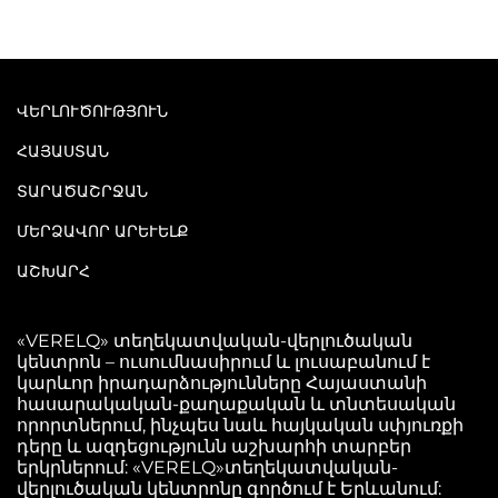
ՎԵՐԼՈՒԾՈՒԹՅՈՒՆ
ՀԱՅԱՍՏԱՆ
ՏԱՐԱԾԱՇՐՋԱՆ
ՄԵՐՁԱՎՈՐ ԱՐԵՒԵԼՔ
ԱՇԽԱՐՀ
«VERELQ» տեղեկատվական-վերլուծական
կենտրոն – ուսումնասիրում և լուսաբանում է
կարևոր իրադարձությունները Հայաստանի
հասարակական-քաղաքական և տնտեսական
որորտներում, ինչպես նաև հայկական սփյուռքի
դերը և ազդեցությունն աշխարհի տարբեր
երկրներում: «VERELQ»տեղեկատվական-
վերլուծական կենտրոնը գործում է Երևանում: