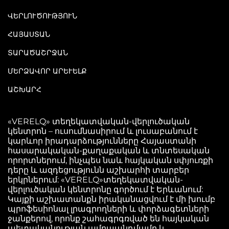
ՎԵՐԼՈՒԾՈՒԹՅՈՒՆ
ՀԱՅԱՍՏԱՆ
ՏԱՐԱԾԱՇՐՋԱՆ
ՄԵՐՁԱՎՈՐ ԱՐԵՒԵԼՔ
ԱՇԽԱՐՀ
«VERELQ» տեղեկատվական-վերլուծական
կենտրոն – ուսումնասիրում և լուսաբանում է
կարևոր իրադարձությունները Հայաստանի
հասարակական-քաղաքական և տնտեսական
որորտներում, ինչպես նաև հայկական սփյուռքի
դերը և ազդեցությունն աշխարհի տարբեր
երկրներում: «VERELQ»տեղեկատվական-
վերլուծական կենտրոնը գործում է Երևանում:
Կայքի աշխատանքն իրականացվում է մի խումբ
պրոֆեսիոնալ լրագրողների և փորձագետների
ջանքերով, որոնք շահագրգռված են հայկական
պետականության ամրապնդմամբ և