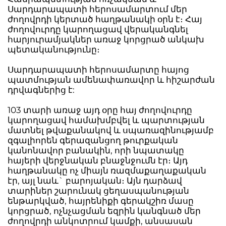
Սարդարապատի հերոսամարտում մեր
ժողովրդի կերտած հաղթանակի օրն է։ Հայ
ժողովուրդը կարողացավ վերականգնել
հարյուրամյակներ առաջ կորցրած անկախ
պետականությունը։
Սարդարապատի հերոսամարտը հայոց
պատմության ամենափառավոր և հիշարժան
դրվագներից է:
103 տարի առաջ այդ օրը հայ ժողովուրդը
կարողացավ համախմբվել և պարտության
մատնել թվաքանակով և սպառազինությամբ
զգալիորեն գերազանցող թուրքական
կանոնավոր բանակին, որի նպատակը
հայերի վերջնական բնաջնջումն էր։ Այդ
հաղթանակը ոչ միայն ռազմաքաղաքական
էր, այլ նաև` բարոյական։ Այն դարձավ
տարիներ շարունակ ցեղասպանության
ենթարկված, հայրենիքի գերակշիռ մասը
կորցրած, ոչնչացման եզրին կանգնած մեր
ժողովրդի անկոտրում կամքի, անսասան