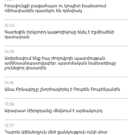
Իրավունքի բացահայտ ու կոպիտ խախտում.
Վեհափառին դատելու են դռնփակ
16:24
Գարեգին Երկրորդ կաթողիկոսը եկել է Էջմիածնի
դատարան
14:18
Առերեսվում ենք հայ ժողովրդի պատմության
ամենաանպատվաբեր, պատմական նախադեպը
չունեցող փաստին
14:16
Անա Բրնաբիչը շնորհավորել է Ռուբեն Ռուբինյանին
13:56
Արարատ Միրզոյանը մեկնում է արձակուրդ
13:37
Դարոն Աճեմօղլուն մեծ ցանկություն ունի մոտ