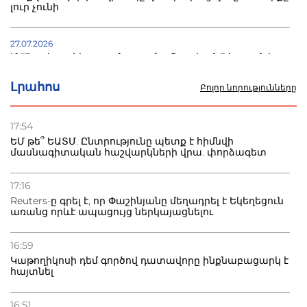
լուր չունի
27.07.2026
Մ-17 աշխարհի առաջնությունը Բաքվում. 5 հայ ըմբիշ
սկսում է պայքարը
Լրահոս
Բոլոր նորությունները
22.07.2026
Ուկրաինան հարվածել է Wildberries-ի պահեստներին,
17:54
տուժածներ կան
ԵՄ թե՞ ԵԱՏՄ. Ընտրությունը պետք է հիմնվի
մասնագիտական հաշվարկների վրա. փորձագետ
21.07.2026
Դատվածություն ունեցող միգրանտներին կարգելվի
17:16
բնակվել Ռուսաստանում
Reuters-ը գրել է, որ Փաշինյանը մեղադրել է Եկեղեցուն
առանց որևէ ապացույց ներկայացնելու
20.07.2026
Բաքվի բանտից գեներալ Մանուկյանը դիմել է
16:59
Փաշինյանին
Կաթողիկոսի դեմ գործով դատավորը ինքնաբացարկ է
հայտնել
16:51