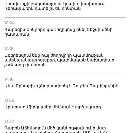
Իրավունքի բացահայտ ու կոպիտ խախտում.
Վեհափառին դատելու են դռնփակ
16:24
Գարեգին Երկրորդ կաթողիկոսը եկել է Էջմիածնի
դատարան
14:18
Առերեսվում ենք հայ ժողովրդի պատմության
ամենաանպատվաբեր, պատմական նախադեպը
չունեցող փաստին
14:16
Անա Բրնաբիչը շնորհավորել է Ռուբեն Ռուբինյանին
13:56
Արարատ Միրզոյանը մեկնում է արձակուրդ
13:37
Դարոն Աճեմօղլուն մեծ ցանկություն ունի մոտ
ապագայում այցելելու Հայաստան. ԱՄՆ-ում ՀՀ