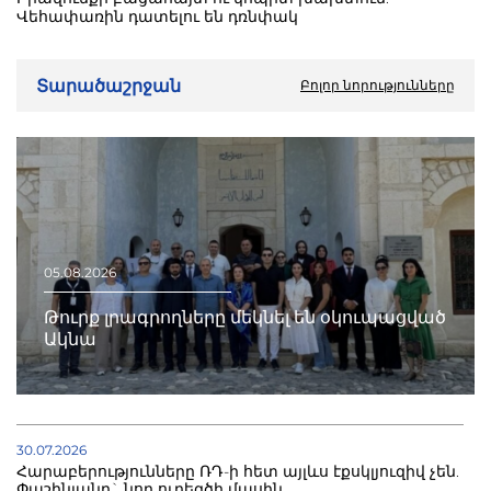
Վեհափառին դատելու են դռնփակ
Տարածաշրջան
Բոլոր նորությունները
05.08.2026
Թուրք լրագրողները մեկնել են օկուպացված
Ակնա
30.07.2026
Հարաբերությունները ՌԴ-ի հետ այլևս էքսկլյուզիվ չեն.
Փաշինյանը` նոր ուղեգծի մասին