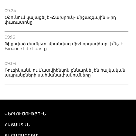
09:24
Օձունում կայացել է «Ճախրուկ» միջազգային 6-րդ
փառատոնը
09:16
Ֆիքսված ժամկետ, միանվագ միջնորդավճար․ ի՞նչ է
Binance Lite Loan-ը
09:04
Ռուբինյանն ու Մատվիենկոն քննարկել են հայկական
ապրանքների սահմանափակումները
ՎԵՐԼՈՒԾՈՒԹՅՈՒՆ
ՀԱՅԱՍՏԱՆ
ՏԱՐԱԾԱՇՐՋԱՆ