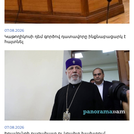
07.08.2026
Կաթողիկոսի դեմ գործով դատավորը ինքնաբացարկ է
հայտնել
07.08.2026
Իրավունքի բացահայտ ու կոպիտ խախտում.