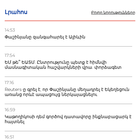
սկսում է պայքարը
Լրահոս
Բոլոր նորությունները
22.07.2026
Ուկրաինան հարվածել է Wildberries-ի պահեստներին,
14:53
տուժածներ կան
Փաշինյանը զանգահարել է Ալիևին
21.07.2026
Դատվածություն ունեցող միգրանտներին կարգելվի
17:54
բնակվել Ռուսաստանում
ԵՄ թե՞ ԵԱՏՄ. Ընտրությունը պետք է հիմնվի
մասնագիտական հաշվարկների վրա. փորձագետ
20.07.2026
Բաքվի բանտից գեներալ Մանուկյանը դիմել է
17:16
Փաշինյանին
Reuters-ը գրել է, որ Փաշինյանը մեղադրել է Եկեղեցուն
առանց որևէ ապացույց ներկայացնելու
16:59
Կաթողիկոսի դեմ գործով դատավորը ինքնաբացարկ է
հայտնել
16:51